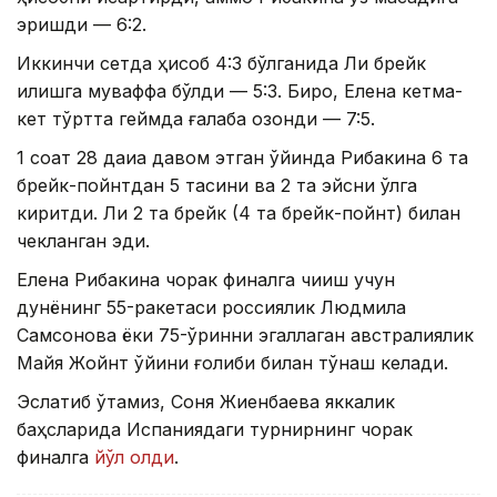
эришди — 6:2.
Иккинчи сетда ҳисоб 4:3 бўлганида Ли брейк
қилишга муваффақ бўлди — 5:3. Бироқ, Елена кетма-
кет тўртта геймда ғалаба қозонди — 7:5.
1 соат 28 дақиқа давом этган ўйинда Рибакина 6 та
брейк-пойнтдан 5 тасини ва 2 та эйсни қўлга
киритди. Ли 2 та брейк (4 та брейк-пойнт) билан
чекланган эди.
Елена Рибакина чорак финалга чиқиш учун
дунёнинг 55-ракетаси россиялик Людмила
Самсонова ёки 75-ўринни эгаллаган австралиялик
Майя Жойнт ўйини ғолиби билан тўқнаш келади.
Эслатиб ўтамиз, Соня Жиенбаева яккалик
баҳсларида Испаниядаги турнирнинг чорак
финалга
йўл олди
.