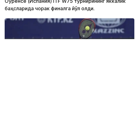
Оуренсе (Испания) ITF W75 турнирининг яккалик
баҳсларида чорак финалга йўл олди.
Фото: olympic.kz
Иккинчи босқичда қозоғистонлик теннисчи дунёда
272-ўринни эгаллаган ва ушбу турнирнинг 6-
ракеткаси, марокашлик Ясмин Каббажга қарши