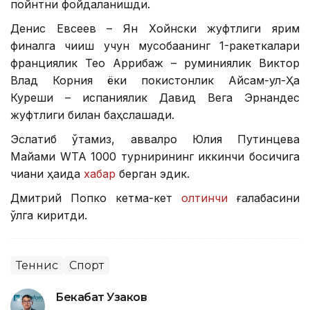
пойнтни фойдаланишди.
Денис Евсеев – Ян Хойнски жуфтлиги ярим
финалга чиқиш учун мусобақанинг 1-ракеткалари
франциялик Тео Аррибаж – руминиялик Виктор
Влад Корния ёки покистонлик Айсам-ул-Ҳақ
Куреши – испаниялик Давид Вега Эрнандес
жуфтлиги билан баҳслашади.
Эслатиб ўтамиз, аввалроқ Юлия Путинцева
Майами WТА 1000 турнирининг иккинчи босқичига
чиққани ҳақида
хабар
берган эдик.
Дмитрий Попко кетма-кет
олтинчи
ғалабасини
қўлга киритди.
Теннис
Спорт
Бекабат Узаков