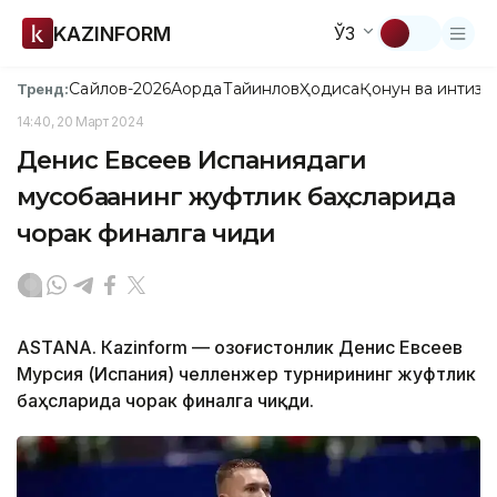
KAZINFORM
ЎЗ
Сайлов-2026
Ақорда
Тайинлов
Ҳодиса
Қонун ва интизо
Тренд:
14:40, 20 Март 2024
Денис Евсеев Испаниядаги
мусобақанинг жуфтлик баҳсларида
чорак финалга чиқди
ASTANА. Кazinform — Қозоғистонлик Денис Евсеев
Мурсия (Испания) челленжер турнирининг жуфтлик
баҳсларида чорак финалга чиқди.