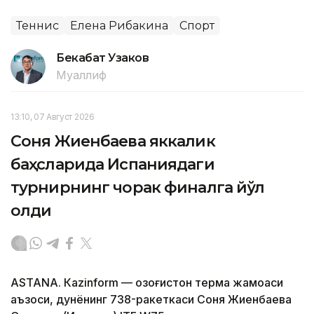
Теннис
Елена Рибакина
Спорт
Бекабат Узаков
Муаллиф
13:10, 07 Август 2026
Соня Жиенбаева яккалик
баҳсларида Испаниядаги
турнирнинг чорак финалга йўл
олди
ASTANА. Кazinform — Қозоғистон терма жамоаси
аъзоси, дунёнинг 738-ракеткаси Соня Жиенбаева