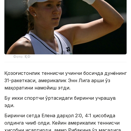
Фото: ҚТФ
Қозоғистонлик теннисчи учинчи босқичда дунёнинг
31-ракеткаси, америкалик Энн Лига қарши ўз
маҳоратини намойиш этди.
Бу икки спортчи ўртасидаги биринчи учрашув
эди.
Биринчи сетда Елена дарҳол 2:0, 4:1 ҳисобида
олдинга чиқиб олди. Кейин америкалик теннисчи
ҳисобни қисқартирди, аммо Рибакина ўз мақсадига