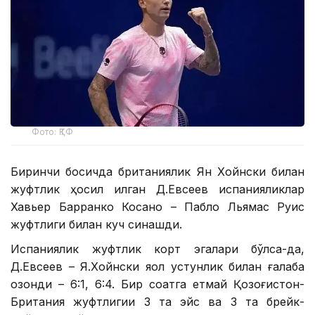
Фото: ҚТФ
Биринчи босқичда британиялик Ян Хойнски билан
жуфтлик ҳосил қилган Д.Евсеев испанияликлар
Хавьер Барранко Косано – Пабло Льямас Руис
жуфтлиги билан куч синашди.
Испаниялик жуфтлик корт эгалари бўлса-да,
Д.Евсеев – Я.Хойнски яққол устунлик билан ғалаба
қозонди – 6:1, 6:4. Бир соатга етмай Қозоғистон-
Британия жуфтлигии 3 та эйс ва 3 та брейк-