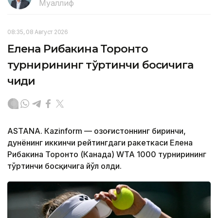
Муаллиф
08:35, 08 Август 2026
Елена Рибакина Торонто
турнирининг тўртинчи босқичига
чиқди
ASTANА. Кazinform — Қозоғистоннинг биринчи,
дунёнинг иккинчи рейтингдаги ракеткаси Елена
Рибакина Торонто (Канада) WТА 1000 турнирининг
тўртинчи босқичига йўл олди.