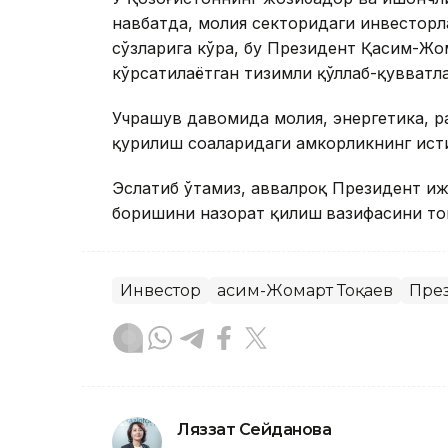
навбатда, молия секторидаги инвесторла
сўзларига кўра, бу Президент Қасим-Жо
кўрсатилаётган тизимли қўллаб-қувватл
Учрашув давомида молия, энергетика, р
қурилиш соҳаларидаги ҳамкорликнинг ис
Эслатиб ўтамиз, аввалроқ Президент иж
боришини назорат қилиш
вазифасини то
Инвестор
Қасим-Жомарт Тоқаев
Пре
Ляззат Сейданова