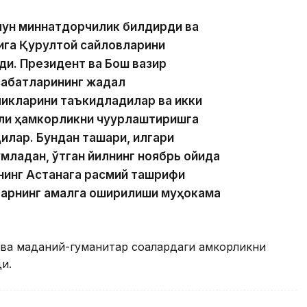
учун миннатдорчилик билдирди ва
қига Қурултой сайловларини
ди. Президент ва Бош вазир
абатларининг жадал
икларини таъкидладилар ва икки
али ҳамкорликни чуқурлаштиришга
илар. Бундан ташқари, илгари
младан, ўтган йилнинг ноябрь ойида
нинг Астанага расмий ташрифи
арнинг амалга оширилиши муҳокама
ва маданий-гуманитар соҳалардаги ҳамкорликни
и.