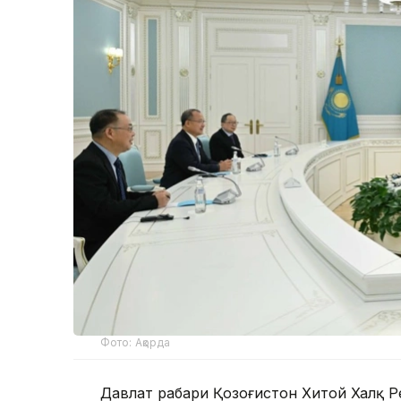
Фото: Ақорда
Давлат раҳбари Қозоғистон Хитой Халқ Р