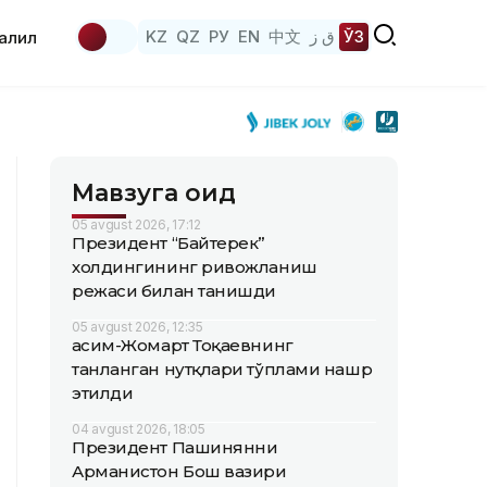
KZ
QZ
РУ
EN
中文
ق ز
ЎЗ
аҳлил
Мавзуга оид
05 avgust 2026, 17:12
Президент “Байтерек”
холдингининг ривожланиш
режаси билан танишди
05 avgust 2026, 12:35
Қасим-Жомарт Тоқаевнинг
танланган нутқлари тўплами нашр
этилди
04 avgust 2026, 18:05
Президент Пашинянни
Арманистон Бош вазири