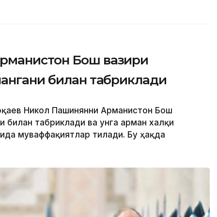
рманистон Бош вазири
лангани билан табриклади
Тоқаев Никол Пашинянни Арманистон Бош
и билан табриклади ва унга арман халқи
ида муваффақиятлар тилади. Бу ҳақда