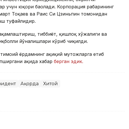
р учун юқори баҳолади. Корпорация раҳбарининг
март Тоқаев ва Раис Си Цзиньпин томонидан
аш туфайлидир.
ақамлаштириш, тиббиёт, қишлоқ хўжалиги ва
тиқболли йўналишлари кўриб чиқилди.
тимоий ёрдамнинг ҳақиқий муҳтожларга етиб
пширгани ҳақида хабар
берган эдик.
зидент
Ақорда
Хитой