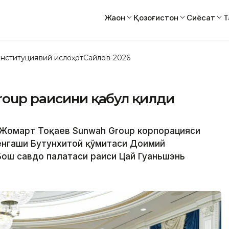
Жаҳон
Қозоғистон
Сиёсат
Т
нституциявий ислоҳот
Сайлов-2026
roup раисини қабул қилди
м-Жомарт Тоқаев Sunwah Group корпорацияси
кенгаши Бутунхитой қўмитаси Доимий
Бош савдо палатаси раиси Цай Гуаньшэнь