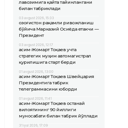
лавозимига қайта тайинлангани
билан табриклади
03 avgust 2026, 15:33
Қозоғистон рақамли ривожланиш
бўйича Марказий Осиёда етакчи —
Президент
03 avgust 2026, 12:17
Қасим-Жомарт Тоқаев учта
стратегик муҳим автомагистрал
қурилишига старт берди
01 avgust 2026, 13:00
Қасим-Жомарт Тоқаев Швейцария
Президентига табрик
телеграммасини юборди
01 avgust 2026, 11:41
Қасим-Жомарт Тоқаев Қостанай
вилоятининг 90 йиллиги
муносабати билан табрик йўллади
31 iyul 2026, 17:09