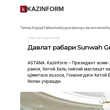
KAZINFORM
Ақорда
Тайинлов
Ҳодиса
Қонун ва интизом
Ко
Тренд:
17:00, 09 Феврал 2026
Давлат раҳбари Sunwah G
ASTANA. Kazinform – Президент Қаси
раиси, Хитой Халқ сиёсий маслаҳат 
қўмитаси аъзоси, Гонконгдаги Хитой 
билан учрашди.