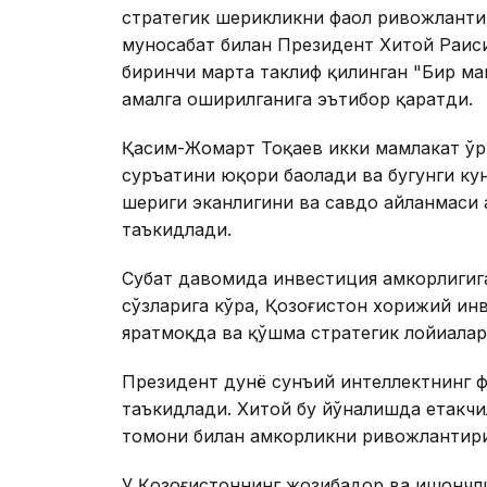
стратегик шерикликни фаол ривожланти
муносабат билан Президент Хитой Раис
биринчи марта таклиф қилинган "Бир ма
амалга оширилганига эътибор қаратди.
Қасим-Жомарт Тоқаев икки мамлакат ўр
суръатини юқори баҳолади ва бугунги ку
шериги эканлигини ва савдо айланмаси 
таъкидлади.
Суҳбат давомида инвестиция ҳамкорлигиг
сўзларига кўра, Қозоғистон хорижий ин
яратмоқда ва қўшма стратегик лойиҳалар
Президент дунё сунъий интеллектнинг 
таъкидлади. Хитой бу йўналишда етакчил
томони билан ҳамкорликни ривожлантир
У Қозоғистоннинг жозибадор ва ишончл