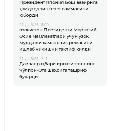
Президент Япония Бош вазирига
ҳамдардлик телеграммасини
юборди
31 iyul 2026, 15:00
Қозоғистон Президенти Марказий
Осиё мамлакатлари учун узоқ
муддатли ҳамкорлик режасини
ишлаб чиқишни таклиф қилди
31 iyul 2026, 12:11
Давлат раҳбари Қирғизистоннинг
Чўлпон-Ота шаҳрига ташриф
буюрди