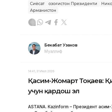
Сиёсат
Қозоғистон Президенти
Ник
Арманистон
Бекабат Узаков
Муаллиф
14:41, 31 Июл 2026
Қасим-Жомарт Тоқаев: Қи
учун қардош эл
ASTANА. Кazinform – Президент Қаси