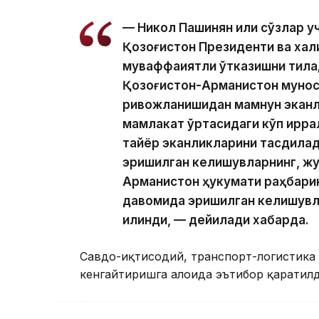
— Никол Пашинян илиқ сўзлар 
Қозоғистон Президенти ва хал
муваффақиятли ўтказишни тила
Қозоғистон-Арманистон мунос
ривожланишидан мамнун эканл
мамлакат ўртасидаги кўп қирр
тайёр эканликларини тасдиқлад
эришилган келишувларнинг, жу
Арманистон ҳукумати раҳбари
давомида эришилган келишувл
қилинди, — дейилади хабарда.
Савдо-иқтисодий, транспорт-логистика 
кенгайтиришга алоҳида эътибор қаратилд