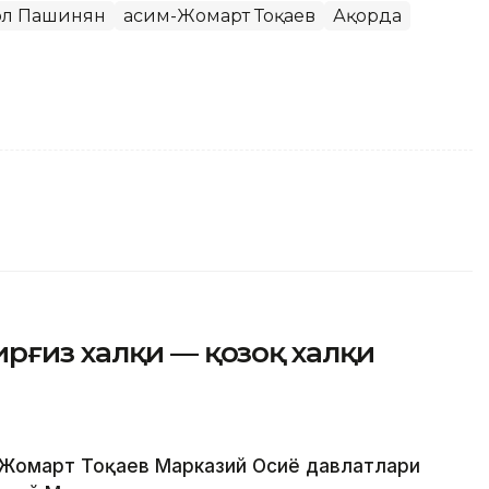
ол Пашинян
Қасим-Жомарт Тоқаев
Ақорда
рғиз халқи — қозоқ халқи
м-Жомарт Тоқаев Марказий Осиё давлатлари