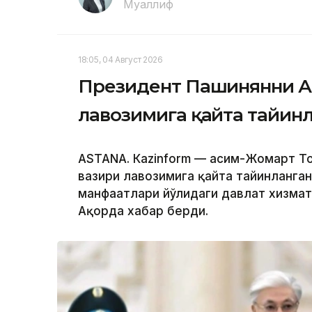
Муаллиф
18:05, 04 Август 2026
Президент Пашинянни А
лавозимига қайта тайин
ASTANА. Кazinform — Қасим-Жомарт 
вазири лавозимига қайта тайинланган
манфаатлари йўлидаги давлат хизмат
Ақорда хабар берди.