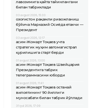
лавозимига қайта тайинлангани
билан табриклади
03 avgust 2026, 15:33
Қозоғистон рақамли ривожланиш
бўйича Марказий Осиёда етакчи —
Президент
03 avgust 2026, 12:17
Қасим-Жомарт Тоқаев учта
стратегик муҳим автомагистрал
қурилишига старт берди
01 avgust 2026, 13:00
Қасим-Жомарт Тоқаев Швейцария
Президентига табрик
телеграммасини юборди
01 avgust 2026, 11:41
Қасим-Жомарт Тоқаев Қостанай
вилоятининг 90 йиллиги
муносабати билан табрик йўллади
31 iyul 2026, 17:09