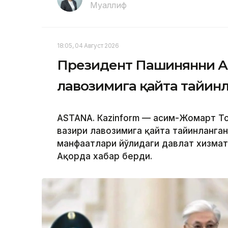
Муаллиф
18:05, 04 Август 2026
Президент Пашинянни А
лавозимига қайта тайин
ASTANА. Кazinform — Қасим-Жомарт 
вазири лавозимига қайта тайинланган
манфаатлари йўлидаги давлат хизмат
Ақорда хабар берди.