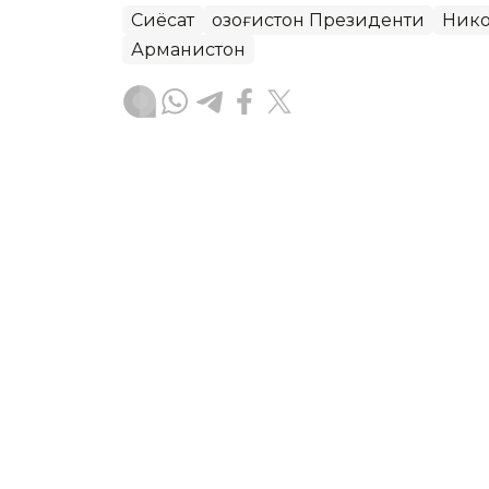
Сиёсат
Қозоғистон Президенти
Ник
Арманистон
Бекабат Узаков
Муаллиф
14:41, 31 Июл 2026
Қасим-Жомарт Тоқаев: Қи
учун қардош эл
ASTANА. Кazinform – Президент Қаси