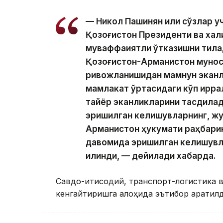
— Никол Пашинян илиқ сўзлар 
Қозоғистон Президенти ва хал
муваффақиятли ўтказишни тила
Қозоғистон-Арманистон мунос
ривожланишидан мамнун эканл
мамлакат ўртасидаги кўп қирр
тайёр эканликларини тасдиқлад
эришилган келишувларнинг, жу
Арманистон ҳукумати раҳбари
давомида эришилган келишувл
қилинди, — дейилади хабарда.
Савдо-иқтисодий, транспорт-логистика 
кенгайтиришга алоҳида эътибор қаратилд