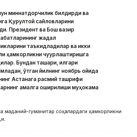
учун миннатдорчилик билдирди ва
қига Қурултой сайловларини
ди. Президент ва Бош вазир
абатларининг жадал
икларини таъкидладилар ва икки
али ҳамкорликни чуқурлаштиришга
илар. Бундан ташқари, илгари
младан, ўтган йилнинг ноябрь ойида
нинг Астанага расмий ташрифи
арнинг амалга оширилиши муҳокама
ва маданий-гуманитар соҳалардаги ҳамкорликни
и.