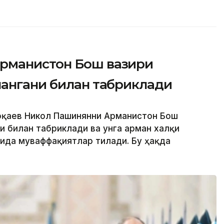
рманистон Бош вазири
лангани билан табриклади
Тоқаев Никол Пашинянни Арманистон Бош
и билан табриклади ва унга арман халқи
ида муваффақиятлар тилади. Бу ҳақда