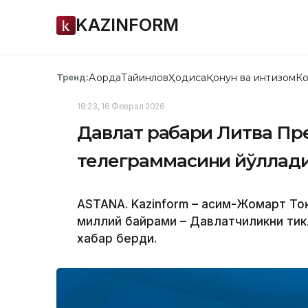
KAZINFORM
Ақорда
Тайинлов
Ҳодиса
Қонун ва интизом
Ко
Тренд:
18:23, 16 Феврал 2026
Давлат раҳбари Литва Пр
телеграммасини йўллад
ASTANA. Kazinform – Қасим-Жомарт Т
миллий байрами – Давлатчиликни тик
хабар берди.