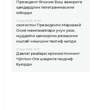
Президент Япония Бош вазирига
ҳамдардлик телеграммасини
юборди
31 iyul 2026, 15:00
Қозоғистон Президенти Марказий
Осиё мамлакатлари учун узоқ
муддатли ҳамкорлик режасини
ишлаб чиқишни таклиф қилди
31 iyul 2026, 12:11
Давлат раҳбари Қирғизистоннинг
Чўлпон-Ота шаҳрига ташриф
буюрди