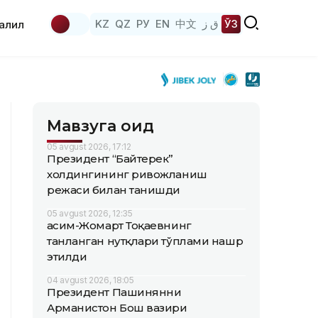
KZ
QZ
РУ
EN
中文
ق ز
ЎЗ
аҳлил
Мавзуга оид
05 avgust 2026, 17:12
Президент “Байтерек”
холдингининг ривожланиш
режаси билан танишди
05 avgust 2026, 12:35
Қасим-Жомарт Тоқаевнинг
танланган нутқлари тўплами нашр
этилди
04 avgust 2026, 18:05
Президент Пашинянни
Арманистон Бош вазири