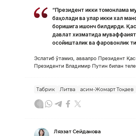
“Президент икки томонлама м
баҳолади ва улар икки халқ м
боришига ишонч билдирди. Қас
давлат хизматида муваффақиятл
осойишталик ва фаровонлик ти
Эслатиб ўтамиз, аввалроқ Президент Қа
Президенти Владимир Путин билан телефо
Табрик
Литва
Қасим-Жомарт Тоқаев
Ляззат Сейданова