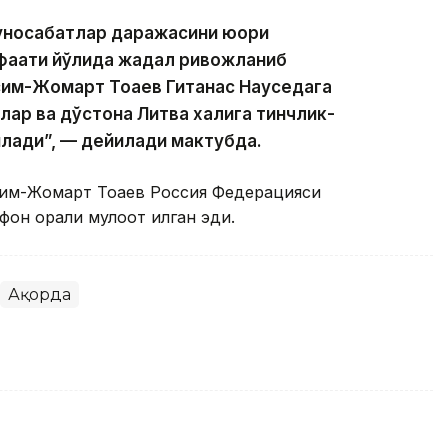
уносабатлар даражасини юқори
анфаати йўлида жадал ривожланиб
им-Жомарт Тоқаев Гитанас Науседага
ар ва дўстона Литва халқига тинчлик-
лади”, — дейилади мактубда.
сим-Жомарт Тоқаев Россия Федерацияси
н орқали мулоқот қилган эди.
Ақорда