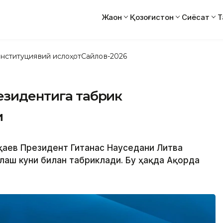
Жаҳон
Қозоғистон
Сиёсат
Т
нституциявий ислоҳот
Сайлов-2026
езидентига табрик
и
оқаев Президент Гитанас Науседани Литва
лаш куни билан табриклади. Бу ҳақда Ақорда