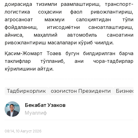
доирасида тизимли рақамлаштириш, транспорт-
логистика соҳасини фаол ривожлантириш,
агросаноат мажмуи салоҳиятидан тўлиқ
фойдаланиш, иқтисодиётни саноатлаштириш,
айниқса, маҳаллий автомобиль саноатини
ривожлантириш масалалари кўриб чиқилди.
Қасим-Жомарт Тоқаев бугун билдирилган барча
таклифлар тўпланиб, аниқ чора-тадбирлар
кўрилишини айтди.
Тадбиркорлик
Қозоғистон Президенти
Бизнес
Бекабат Узаков
Муаллиф
08:14, 10 Август 2026