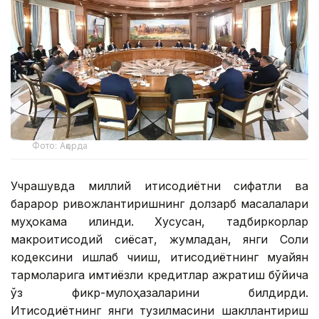
Фото: Ақорда
Учрашувда миллий иқтисодиётни сифатли ва
барқарор ривожлантиришнинг долзарб масалалари
муҳокама қилинди. Хусусан, тадбиркорлар
макроиқтисодий сиёсат, жумладан, янги Солиқ
кодексини ишлаб чиқиш, иқтисодиётнинг муайян
тармоқларига имтиёзли кредитлар ажратиш бўйича
ўз фикр-мулоҳазаларини билдирди.
Иқтисодиётнинг янги тузилмасини шакллантириш