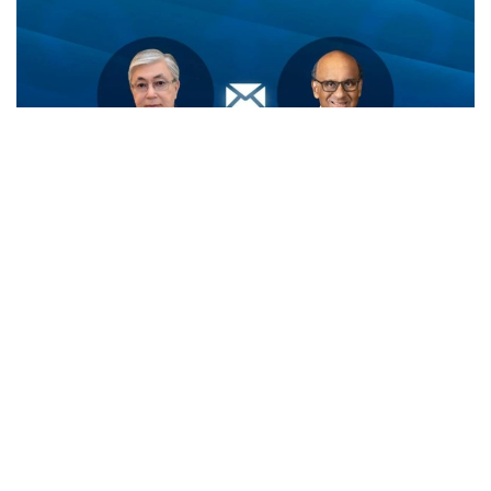
Фото: Ақорда
Қасим-Жомарт Тоқаев Тарман Шанмугаратнам ва
унинг ватандошларини Сингапурнинг миллий
байрами - Мустақиллик куни билан табриклади.
— Телеграммада Президент ушбу байрам
Сингапур халқи учун миллий бирлик,
давлат мустақиллиги ва барқарор
ривожланишнинг яққол рамзи сифатида