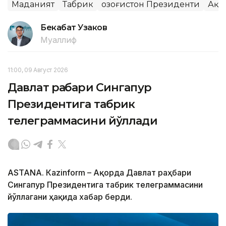
Маданият
Табрик
Қозоғистон Президенти
Ақо
Бекабат Узаков
Муаллиф
11:00, 09 Август 2026
Давлат раҳбари Сингапур
Президентига табрик
телеграммасини йўллади
ASTANА. Кazinform – Ақорда Давлат раҳбари
Сингапур Президентига табрик телеграммасини
йўллагани ҳақида хабар берди.