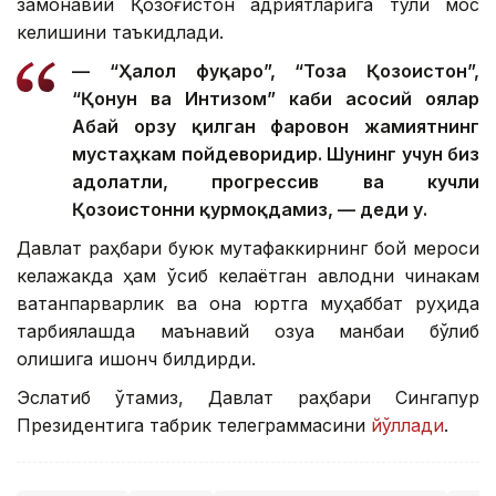
замонавий Қозоғистон қадриятларига тўлиқ мос
келишини таъкидлади.
— “Ҳалол фуқаро”, “Тоза Қозоғистон”,
“Қонун ва Интизом” каби асосий ғоялар
Абай орзу қилган фаровон жамиятнинг
мустаҳкам пойдеворидир. Шунинг учун биз
адолатли, прогрессив ва кучли
Қозоғистонни қурмоқдамиз, — деди у.
Давлат раҳбари буюк мутафаккирнинг бой мероси
келажакда ҳам ўсиб келаётган авлодни чинакам
ватанпарварлик ва она юртга муҳаббат руҳида
тарбиялашда маънавий озуқа манбаи бўлиб
қолишига ишонч билдирди.
Эслатиб ўтамиз, Давлат раҳбари Сингапур
Президентига табрик телеграммасини
йўллади
.