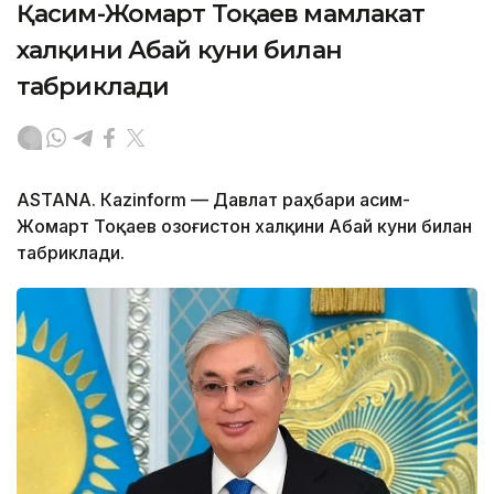
Қасим-Жомарт Тоқаев мамлакат
халқини Абай куни билан
табриклади
ASTANА. Кazinform — Давлат раҳбари Қасим-
Жомарт Тоқаев Қозоғистон халқини Абай куни билан
табриклади.