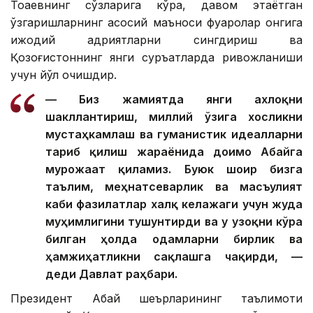
Тоқаевнинг сўзларига кўра, давом этаётган
ўзгаришларнинг асосий маъноси фуқаролар онгига
ижодий қадриятларни сингдириш ва
Қозоғистоннинг янги суръатларда ривожланиши
учун йўл очишдир.
— Биз жамиятда янги ахлоқни
шакллантириш, миллий ўзига хосликни
мустаҳкамлаш ва гуманистик идеалларни
тарғиб қилиш жараёнида доимо Абайга
мурожаат қиламиз. Буюк шоир бизга
таълим, меҳнатсеварлик ва масъулият
каби фазилатлар халқ келажаги учун жуда
муҳимлигини тушунтирди ва у узоқни кўра
билган ҳолда одамларни бирлик ва
ҳамжиҳатликни сақлашга чақирди, —
деди Давлат раҳбари.
Президент Абай шеърларининг таълимоти