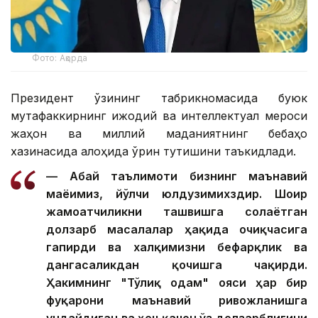
Фото: Ақорда
Президент ўзининг табрикномасида буюк
мутафаккирнинг ижодий ва интеллектуал мероси
жаҳон ва миллий маданиятнинг бебаҳо
хазинасида алоҳида ўрин тутишини таъкидлади.
— Абай таълимоти бизнинг маънавий
маёғимиз, йўлчи юлдузимихздир. Шоир
жамоатчиликни ташвишга солаётган
долзарб масалалар ҳақида очиқчасига
гапирди ва халқимизни бефарқлик ва
дангасаликдан қочишга чақирди.
Ҳакимнинг "Тўлиқ одам" ғояси ҳар бир
фуқарони маънавий ривожланишга