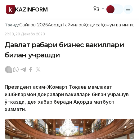
KAZINFORM
ЎЗ
Сайлов-2026
Ақорда
Тайинлов
Ҳодиса
Қонун ва интизо
Тренд:
21:33, 20 Декабр 2023
Давлат раҳбари бизнес вакиллари
билан учрашди
Президент Қасим-Жомарт Тоқаев мамлакат
ишбилармон доиралари вакиллари билан учрашув
ўтказди, дея хабар беради Ақорда матбуот
хизмати.