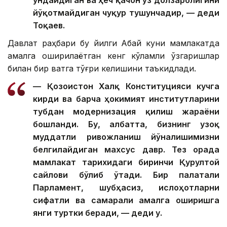
ундайдиган ва ҳеч қачон ўз долзарблигини
йўқотмайдиган чуқур тушунчадир, — деди
Тоқаев.
Давлат раҳбари бу йилги Абай куни мамлакатда
амалга оширилаётган кенг кўламли ўзгаришлар
билан бир вақтга тўғри келишини таъкидлади.
— Қозоғистон Халқ Конституцияси кучга
кирди ва барча ҳокимият институтларини
тубдан модернизация қилиш жараёни
бошланди. Бу, албатта, бизнинг узоқ
муддатли ривожланиш йўналишимизни
белгилайдиган махсус давр. Тез орада
мамлакат тарихидаги биринчи Қурултой
сайлови бўлиб ўтади. Бир палатали
Парламент, шубҳасиз, ислоҳотларни
сифатли ва самарали амалга оширишга
янги туртки беради, — деди у.