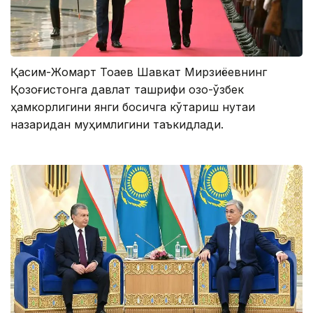
Қасим-Жомарт Тоқаев Шавкат Мирзиёевнинг
Қозоғистонга давлат ташрифи қозоқ-ўзбек
ҳамкорлигини янги босқичга кўтариш нуқтаи
назаридан муҳимлигини таъкидлади.