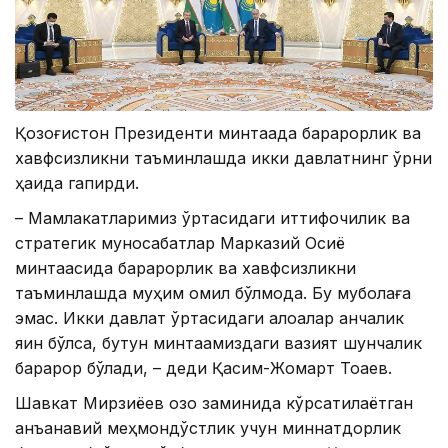
Қозоғистон Президенти минтақада барқарорлик ва
хавфсизликни таъминлашда икки давлатнинг ўрни
ҳақида гапирди.
– Мамлакатларимиз ўртасидаги иттифоқчилик ва
стратегик муносабатлар Марказий Осиё
минтақасида барқарорлик ва хавфсизликни
таъминлашда муҳим омил бўлмоқда. Бу муболаға
эмас. Икки давлат ўртасидаги алоқалар қанчалик
яқин бўлса, бутун минтақамиздаги вазият шунчалик
барқарор бўлади, – деди Қасим-Жомарт Тоқаев.
Шавкат Мирзиёев қозоқ заминида кўрсатилаётган
анъанавий меҳмондўстлик учун миннатдорлик