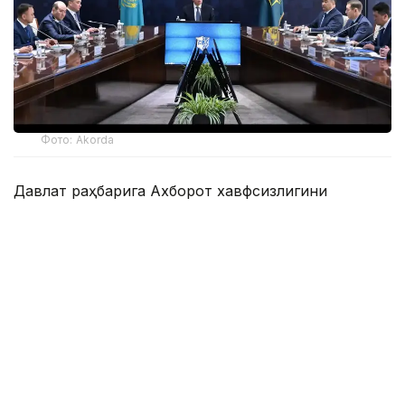
Фото: Akorda
Давлат раҳбарига Ахборот хавфсизлигини
таъминлаш миллий мувофиқлаштириш маркази,
Телекоммуникация тармоқларини бошқариш
маркази, Компьютер ҳодисаларига қарши курашиш
миллий хизмати ва Зарарли кодларни ўрганиш
маркази фаолиятининг жараёни ва натижалари
кўрсатилди.
Президентга жорий йилнинг 9 ойи давомида
давлат органлари ва муҳим объектлар
ресурсларига 163,4 миллион киберҳужумнинг