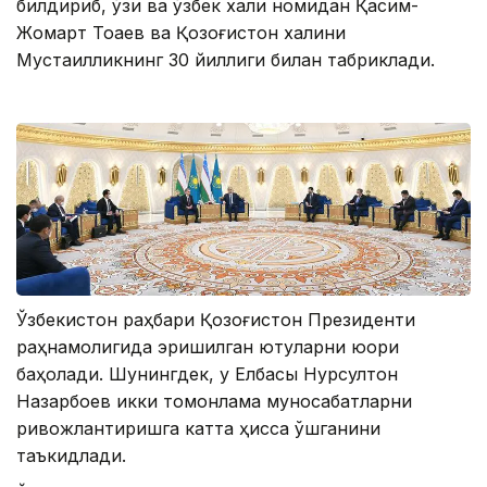
билдириб, ўзи ва ўзбек халқи номидан Қасим-
Жомарт Тоқаев ва Қозоғистон халқини
Мустақилликнинг 30 йиллиги билан табриклади.
Ўзбекистон раҳбари Қозоғистон Президенти
раҳнамолигида эришилган ютуқларни юқори
баҳолади. Шунингдек, у Елбасы Нурсултон
Назарбоев икки томонлама муносабатларни
ривожлантиришга катта ҳисса қўшганини
таъкидлади.