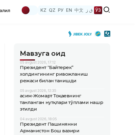
KZ
QZ
РУ
EN
中文
ق ز
ЎЗ
аҳлил
Мавзуга оид
05 avgust 2026, 17:12
Президент “Байтерек”
холдингининг ривожланиш
режаси билан танишди
05 avgust 2026, 12:35
Қасим-Жомарт Тоқаевнинг
танланган нутқлари тўплами нашр
этилди
04 avgust 2026, 18:05
Президент Пашинянни
Арманистон Бош вазири