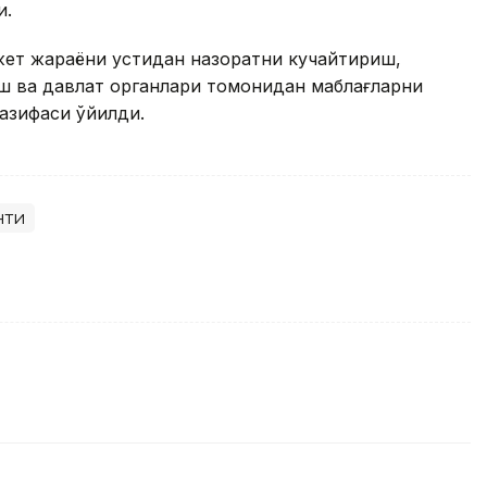
и.
жет жараёни устидан назоратни кучайтириш,
ш ва давлат органлари томонидан маблағларни
зифаси қўйилди.
нти