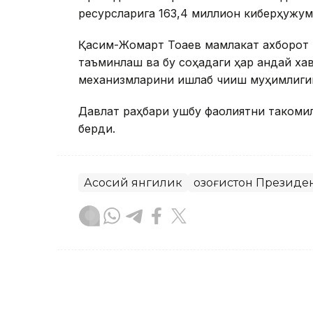
ресурсларига 163,4 миллион киберҳужум
Қасим-Жомарт Тоқаев мамлакат ахборот
таъминлаш ва бу соҳадаги ҳар қандай ха
механизмларини ишлаб чиқиш муҳимлиги
Давлат раҳбари ушбу фаолиятни такомил
берди.
Асосий янгилик
Қозоғистон Президе
Бекабат Узаков
Муаллиф