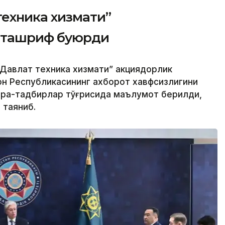
техника хизмати”
 ташриф буюрди
Давлат техника хизмати” акциядорлик
н Республикасининг ахборот хавфсизлигини
чора-тадбирлар тўғрисида маълумот берилди,
 таяниб.