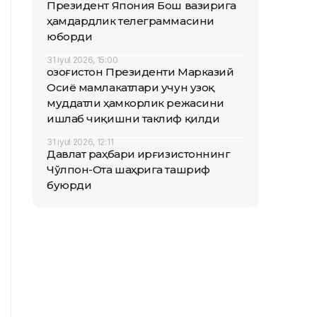
Президент Япония Бош вазирига
ҳамдардлик телеграммасини
юборди
31 iyul 2026, 15:00
Қозоғистон Президенти Марказий
Осиё мамлакатлари учун узоқ
муддатли ҳамкорлик режасини
ишлаб чиқишни таклиф қилди
31 iyul 2026, 12:11
Давлат раҳбари Қирғизистоннинг
Чўлпон-Ота шаҳрига ташриф
буюрди