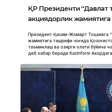
ҚР Президенти “Давлат 
акциядорлик жамиятига
Президент Қасим-Жомарт Тоқаевга “
жамиятига ташрифи чоғида Қозоғисто
таъминлаш ва ҳозирги ҳолати бўйича 
деб хабар беради Каzinform Акордага