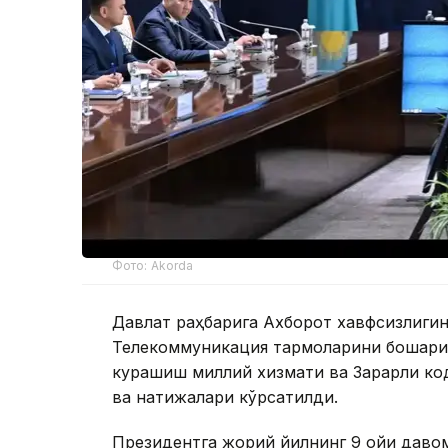
Фото: Akorda
Давлат раҳбарига Ахборот хавфсизлиги
Телекоммуникация тармоқларини бошқари
курашиш миллий хизмати ва Зарарли ко
ва натижалари кўрсатилди.
Президентга жорий йилнинг 9 ойи даво