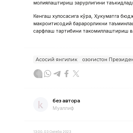
молиялаштириш зарурлигини таъкидлад
Кенгаш хулосасига кўра, Ҳукуматга бюд
макроиқтисодий барқарорликни таъминла
сарфлаш тартибини такомиллаштириш ва
Асосий янгилик
Қозоғистон Президе
без автора
Муаллиф
13:00, 03 Октябр 2023