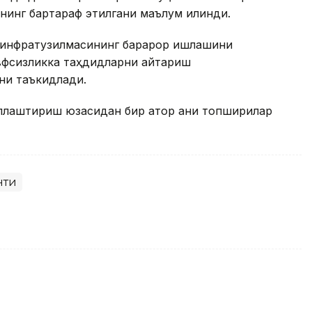
нинг бартараф этилгани маълум қилинди.
 инфратузилмасининг барқарор ишлашини
вфсизликка таҳдидларни қайтариш
ни таъкидлади.
лаштириш юзасидан бир қатор аниқ топшириқлар
нти