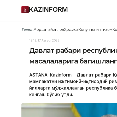
KAZINFORM
Ақорда
Тайинлов
Ҳодиса
Қонун ва интизом
Ко
Тренд:
19:12, 17 Август 2023
Давлат раҳбари республи
масалаларига бағишланг
ASTANА. Кazinform – Давлат раҳбари
мамлакатни ижтимоий-иқтисодий рив
йилларга мўлжалланган республика б
кенгаш бўлиб ўтди.