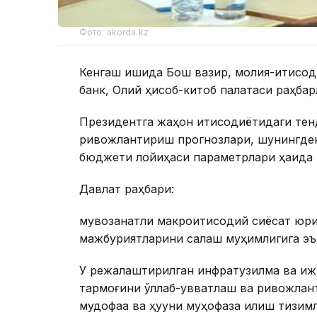
Фото: akorda.kz
Кенгаш ишида Бош вазир, молия-иқтисод
банк, Олий ҳисоб-китоб палатаси раҳба
Президентга жаҳон иқтисодиётидаги те
ривожлантириш прогнозлари, шунингдек
бюджети лойиҳаси параметрлари ҳақида
Давлат раҳбари:
мувозанатли макроиқтисодий сиёсат юр
мажбуриятларини сақлаш муҳимлигига эът
У режалаштирилган инфратузилма ва иж
тармоғини қўллаб-қувватлаш ва ривожла
мудофаа ва ҳуқуқни муҳофаза қилиш тизи