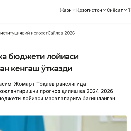
Жаҳон
Қозоғистон
Сиёсат
Т
нституциявий ислоҳот
Сайлов-2026
ка бюджети лойиҳаси
ан кенгаш ўтказди
 Қасим-Жомарт Тоқаев раислигида
ожлантиришни прогноз қилиш ва 2024-2026
юджети лойиҳаси масалаларига бағишланган