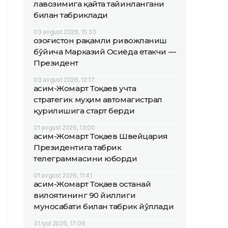
лавозимига қайта тайинлангани
билан табриклади
03 avgust 2026, 15:33
Қозоғистон рақамли ривожланиш
бўйича Марказий Осиёда етакчи —
Президент
03 avgust 2026, 12:17
Қасим-Жомарт Тоқаев учта
стратегик муҳим автомагистрал
қурилишига старт берди
01 avgust 2026, 13:00
Қасим-Жомарт Тоқаев Швейцария
Президентига табрик
телеграммасини юборди
01 avgust 2026, 11:41
Қасим-Жомарт Тоқаев Қостанай
вилоятининг 90 йиллиги
муносабати билан табрик йўллади
31 iyul 2026, 17:09