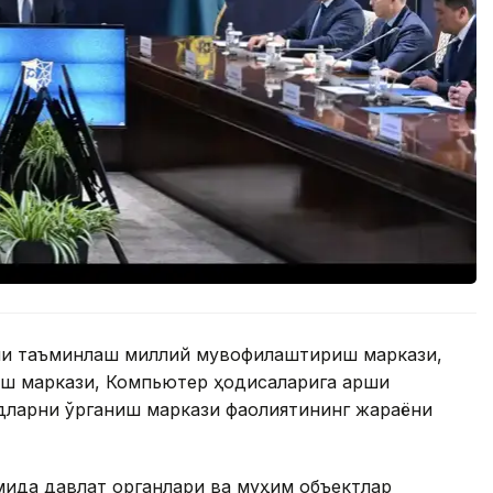
ни таъминлаш миллий мувофиқлаштириш маркази,
ш маркази, Компьютер ҳодисаларига қарши
дларни ўрганиш маркази фаолиятининг жараёни
мида давлат органлари ва муҳим объектлар