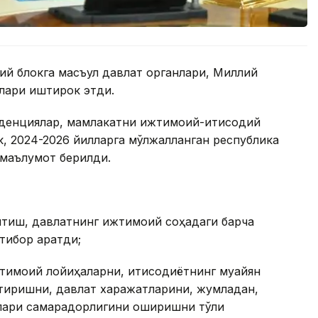
ий блокга масъул давлат органлари, Миллий
рлари иштирок этди.
нденциялар, мамлакатни ижтимоий-иқтисодий
, 2024-2026 йилларга мўлжалланган республика
 маълумот берилди.
итиш, давлатнинг ижтимоий соҳадаги барча
ибор қаратди;
тимоий лойиҳаларни, иқтисодиётнинг муайян
нтиришни, давлат харажатларини, жумладан,
млари самарадорлигини оширишни тўлиқ