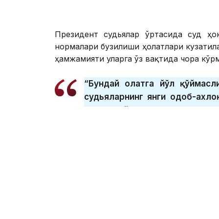
Президент судьялар ўртасида суд ҳок
нормалари бузилиши ҳолатлари кузатил
ҳамжамияти уларга ўз вақтида чора кўр
“Бундай ҳолатга йўл қўймас
судьяларнинг янги одоб-ахло
қувватлайман. Ишончим коми
юқори талабларни ўрнатиш ва а
мустаҳкамлаш имконини берад
Шу билан бирга, Давлат раҳбари ўз М
аниқ вазифалар белгилаб берганини таъ
“Мен ҳуқуқ-тартибот мафку
алоҳида эътибор қаратдим. Бу