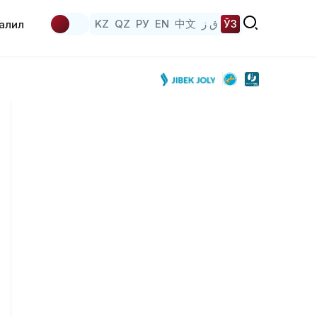
KZ
QZ
РУ
EN
中文
ق ز
ЎЗ
аҳлил