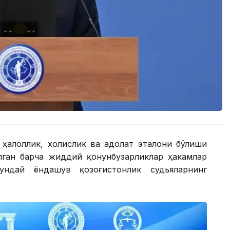
 ҳалоллик, холислик ва адолат эталони бўлиши
лган барча жиддий қонунбузарликлар ҳакамлар
ундай ёндашув қозоғистонлик судьяларнинг