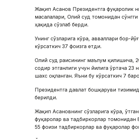
Жақип Асанов Президентга фуқаролик н
масалалари, Олий суд томонидан сўнгги
ҳақида сўзлаб берди.
Унинг сўзларига кўра, авваллари бор-йўғ
кўрсаткич 37 фоизга етди.
Олий суд раисининг маълум қилишича, 20
содир этганлиги учун йилига ўртача 23 
шахс оқланган. Яъни бу кўрсаткич 7 бар
Президентга давлат бошқаруви тизимид
берилди.
Жақип Асановнинг сўзларига кўра, ўтга
фуқаролар ва тадбиркорлар томонидан 
55 фоизи тадбиркорлар ва фуқаролар фой