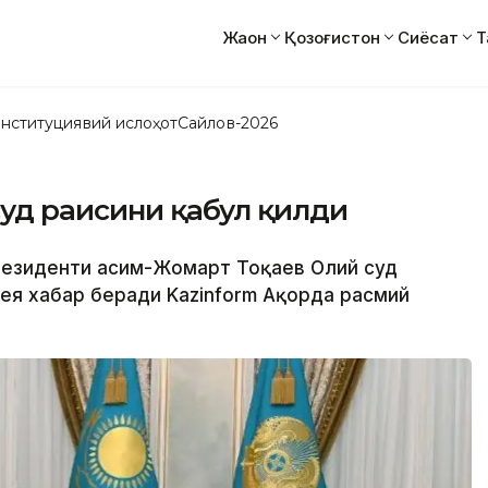
Жаҳон
Қозоғистон
Сиёсат
Т
нституциявий ислоҳот
Сайлов-2026
суд раисини қабул қилди
Президенти Қасим-Жомарт Тоқаев Олий суд
дея хабар беради Kazinform Ақорда расмий