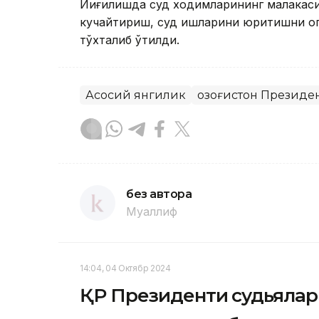
Йиғилишда суд ходимларининг малакас
кучайтириш, суд ишларини юритишни о
тўхталиб ўтилди.
Асосий янгилик
Қозоғистон Президе
без автора
Муаллиф
14:04, 04 Октябр 2024
ҚР Президенти судьялар