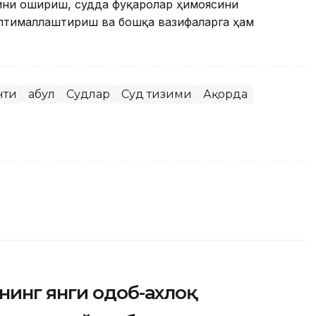
ини ошириш, судда фуқаролар ҳимоясини
птималлаштириш ва бошқа вазифаларга ҳам
нти
Қабул
Судлар
Суд тизими
Ақорда
нинг янги одоб-ахлоқ