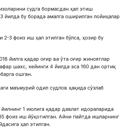
изоларини судга бормасдан ҳал этиш
 3 йилда бу борада амалга оширилган лойиҳалар
и 2-3 фоиз иш ҳал этилган бўлса, ҳозир бу
18 йилга қадар оғир ва ўта оғир жиноятлар
нафар шахс, кейинги 4 йилда эса 160 дан ортиқ
обарга ошган.
аги маъмурий одил судлов ҳақида сўзлаб
н йилнинг 1 июлига қадар давлат идораларида
85 фоиз иш йўқотилган. Айни пайтда ишларнинг
дасига ҳал этилган.