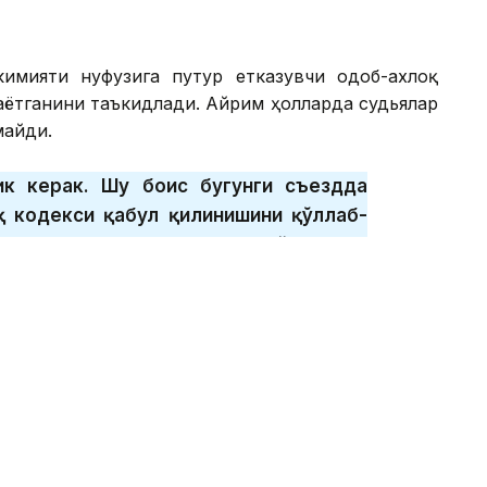
имияти нуфузига путур етказувчи одоб-ахлоқ
аётганини таъкидлади. Айрим ҳолларда судьялар
майди.
лик керак. Шу боис бугунги съездда
қ кодекси қабул қилинишини қўллаб-
лки, ушбу ҳужжат судьялар ўртасида
ҳолининг суд-ҳуқуқ тизимига ишончини
и”, — деди Қасим-Жомарт Тоқаев.
урожаатида мамлакатни ривожлантириш бўйича
кидлади.
расини қарор топтириш масаласига
 муҳим ишда адлия органлари ҳам фаол