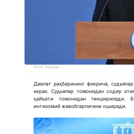
Фото: Ақорда
Давлат раҳбарининг фикрича, судьялар
керак. Судьялар томонидан содир эти
ҳайъати томонидан текширилади. Б
интизомий жавобгарлигини оширади.