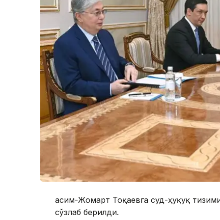
Қасим-Жомарт Тоқаевга суд-ҳуқуқ тизим
сўзлаб берилди.