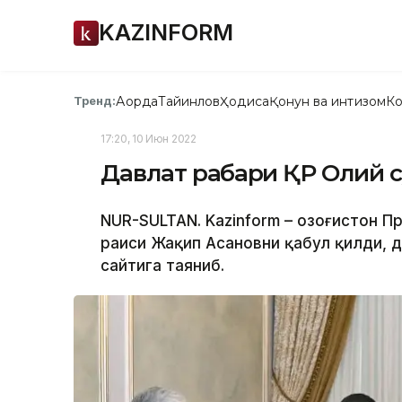
KAZINFORM
Ақорда
Тайинлов
Ҳодиса
Қонун ва интизом
Ко
Тренд:
17:20, 10 Июн 2022
Давлат раҳбари ҚР Олий 
NUR-SULTAN. Kazinform – Қозоғистон 
раиси Жақип Асановни қабул қилди, 
сайтига таяниб.