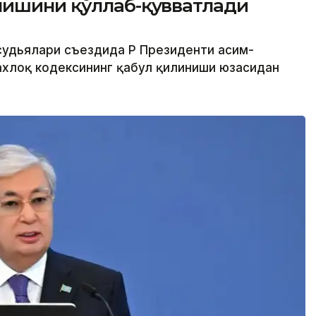
нишини қўллаб-қувватлади
 судьялари съездида ҚР Президенти Қасим-
ахлоқ кодексининг қабул қилиниши юзасидан