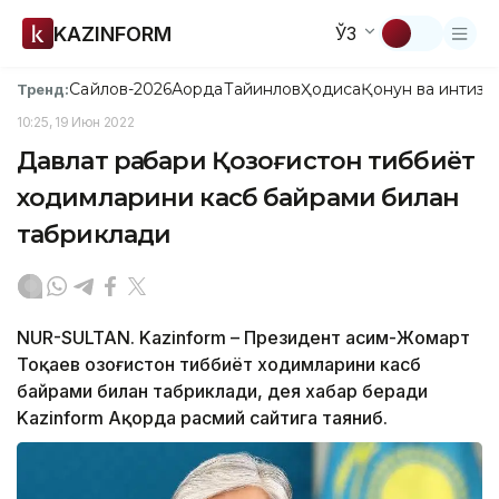
KAZINFORM
ЎЗ
Сайлов-2026
Ақорда
Тайинлов
Ҳодиса
Қонун ва интизо
Тренд:
10:25, 19 Июн 2022
Давлат раҳбари Қозоғистон тиббиёт
ходимларини касб байрами билан
табриклади
NUR-SULTAN. Kazinform – Президент Қасим-Жомарт
Тоқаев Қозоғистон тиббиёт ходимларини касб
байрами билан табриклади, дея хабар беради
Kazinform Ақорда расмий сайтига таяниб.