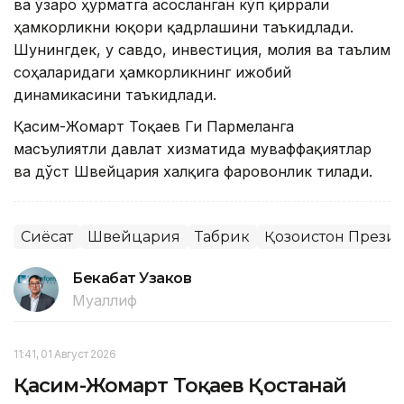
ва ўзаро ҳурматга асосланган кўп қиррали
ҳамкорликни юқори қадрлашини таъкидлади.
Шунингдек, у савдо, инвестиция, молия ва таълим
соҳаларидаги ҳамкорликнинг ижобий
динамикасини таъкидлади.
Қасим-Жомарт Тоқаев Ги Пармеланга
масъулиятли давлат хизматида муваффақиятлар
ва дўст Швейцария халқига фаровонлик тилади.
Сиёсат
Швейцария
Табрик
Қозоғистон Прези
Бекабат Узаков
Муаллиф
11:41, 01 Август 2026
Қасим-Жомарт Тоқаев Қостанай