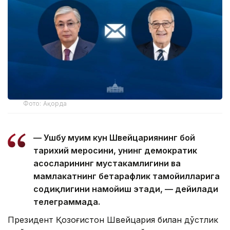
Фото: Ақорда
— Ушбу муҳим кун Швейцариянинг бой
тарихий меросини, унинг демократик
асосларининг мустаҳкамлигини ва
мамлакатнинг бетарафлик тамойилларига
содиқлигини намойиш этади, — дейилади
телеграммада.
Президент Қозоғистон Швейцария билан дўстлик