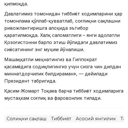
қилмоқда.
Давлатимиз томонидан тиббиёт ходимларини ҳар
томонлама қўллаб-қувватлаб, соғлиқни сақлашни
ривожлантиришга алоҳида эътибор
қаратилмоқда. Халқ саломатлиги – янги адолатли
Қозоғистонни барпо этиш йўлидаги давлатимиз
сиёсатининг энг муҳим йўналиши.
Машаққатли меҳнатингиз ва Гиппократ
қасамёдига содиқлигингиз учун сизга чин дилдан
миннатдорчилик билдираман», — дейилади
Президент табригида.
Қасим-Жомарт Тоқаев барча тиббиёт ходимларига
мустаҳкам соғлиқ ва фаровонлик тилади.
Соғлиқни сақлаш
Тиббиёт
Асосий янгилик
Та