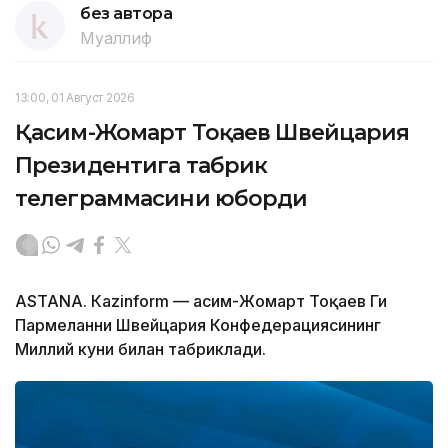
без автора
Муаллиф
13:00, 01 Август 2026
Қасим-Жомарт Тоқаев Швейцария
Президентига табрик
телеграммасини юборди
ASTANА. Кazinform — Қасим-Жомарт Тоқаев Ги
Пармеланни Швейцария Конфедерациясининг
Миллий куни билан табриклади.