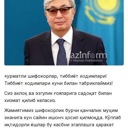
«Ҳурматли шифокорлар, тиббиёт ходимлари!
Тиббиёт ходимлари куни билан табриклаймиз!
Сиз ахлоқ ва эзгулик ғояларига садоқат билан
хизмат қилиб келасиз.
Жамиятимиз шифокорлик бурчи қанчалик муҳим
эканига кун сайин ишонч ҳосил қилмоқда. Кўплаб
иқтидорли ёшлар бу касбни эгаллашга ҳаракат