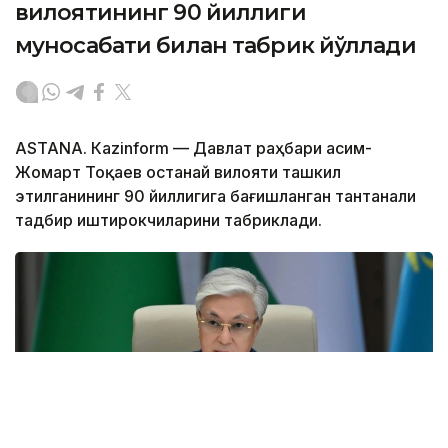
вилоятининг 90 йиллиги
муносабати билан табрик йўллади
ASTANА. Кazinform — Давлат раҳбари Қасим-
Жомарт Тоқаев Қостанай вилояти ташкил
этилганининг 90 йиллигига бағишланган тантанали
тадбир иштирокчиларини табриклади.