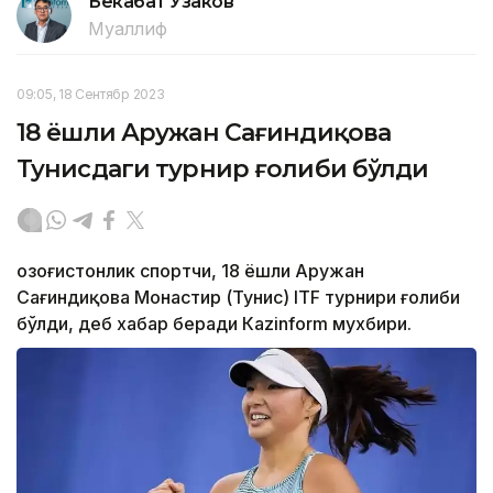
Бекабат Узаков
Муаллиф
09:05, 18 Сентябр 2023
18 ёшли Аружан Сағиндиқова
Тунисдаги турнир ғолиби бўлди
Қозоғистонлик спортчи, 18 ёшли Аружан
Сағиндиқова Монастир (Тунис) ITF турнири ғолиби
бўлди, деб хабар беради Каzinform мухбири.