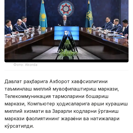
Фото: Akorda
Давлат раҳбарига Ахборот хавфсизлигини
таъминлаш миллий мувофиқлаштириш маркази,
Телекоммуникация тармоқларини бошқариш
маркази, Компьютер ҳодисаларига қарши курашиш
миллий хизмати ва Зарарли кодларни ўрганиш
маркази фаолиятининг жараёни ва натижалари
кўрсатилди.