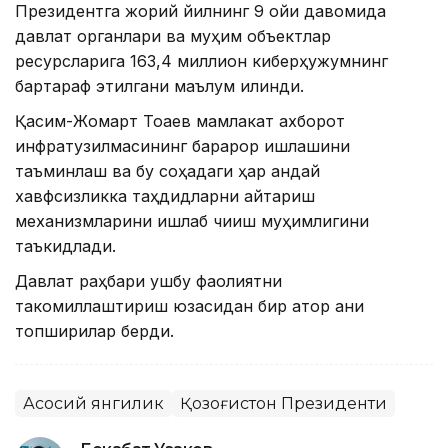
Президентга жорий йилнинг 9 ойи давомида
давлат органлари ва муҳим объектлар
ресурсларига 163,4 миллион киберҳужумнинг
бартараф этилгани маълум қилинди.
Қасим-Жомарт Тоқаев мамлакат ахборот
инфратузилмасининг барқарор ишлашини
таъминлаш ва бу соҳадаги ҳар қандай
хавфсизликка таҳдидларни қайтариш
механизмларини ишлаб чиқиш муҳимлигини
таъкидлади.
Давлат раҳбари ушбу фаолиятни
такомиллаштириш юзасидан бир қатор аниқ
топшириқлар берди.
Асосий янгилик
Қозоғистон Президенти