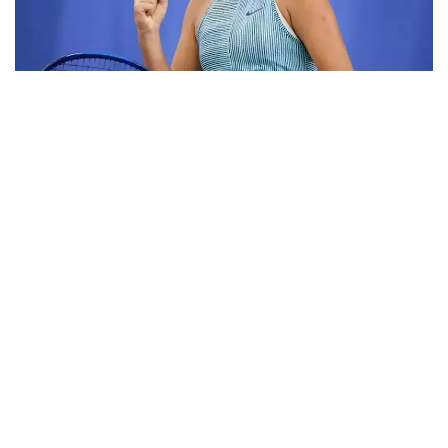
Фото: ktf.kz
Дунёнинг 829-ракеткаси, ушбу мусобақанинг 3-
ракеткаси А. Саөиндиыова финалда жаҳон
рейтингида 1253-ўринни эгаллаб турган
ҳиндистонлик Вайшнави Адкарга қарши
чемпионлик учун кураш олиб борди.
Биринчи партия кескин курашлар остида ўтди,
Аружан тай-брейкда муваффақиятли ўйнади - 7:6
(8:6).
Иккинчи сетда қозоғистонлик ёш теннисчи рақибига