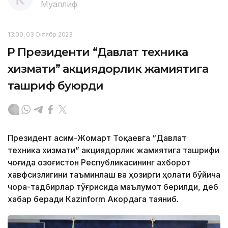
Муаллиф
13:00, 03 Октябр 2023
ҚР Президенти “Давлат техника
хизмати” акциядорлик жамиятига
ташриф буюрди
Президент Қасим-Жомарт Тоқаевга “Давлат
техника хизмати” акциядорлик жамиятига ташрифи
чоғида Қозоғистон Республикасининг ахборот
хавфсизлигини таъминлаш ва ҳозирги ҳолати бўйича
чора-тадбирлар тўғрисида маълумот берилди, деб
хабар беради Каzinform Акордага таяниб.