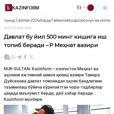
KAZINFORM
ЎЗ
Сайлов-2026
Ақорда
Тайинлов
Ҳодиса
Қонун ва интизо
Тренд:
15:07, 07 Июн 2022
Давлат бу йил 500 минг кишига иш
топиб беради – ҚР Меҳнат вазири
NUR-SULTAN. Kazinform – Қозоғистон Меҳнат ва
аҳолини ижтимоий ҳимоя қилиш вазири Тамара
Дуйсенова давлат томонидан аҳоли бандлигини
таъминлаш бўйича кўрилаётган чора-тадбирлар
ҳақида маълумот берди, деб хабар беради
Kazinform мухбири.