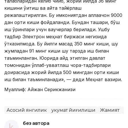
талабларидан келиб чиқиб, жорий йилда 36 минг
кишини ўқитиш ва қайта тайёрлаш
режалаштирилган. Бу имкониятдан аллақачон 9000
дан ортиқ киши фойдаланди. Бундан ташқари, бўш
иш ўринлари учун ваучерлар берилади. Ушбу
тадбир Электрон меҳнат биржаси негизида
ўтказилмоқда. Бу йилги мақсад 350 минг киши, шу
жумладан 91 минг киши шу тарзда иш билан
таъминланган. Юқорида қайд этилган давлат
томонидан қўллаб-қувватлаш чора-тадбирлари
доирасида жорий йилда 500 мингдан ортиқ киши
иш билан таъминланади», — деди Меҳнат вазири.
Муаллиф: Айжан Серикжанқизи
Асосий янгилик
Ҳукумат йиғилиши
Жамият
Қ
без автора