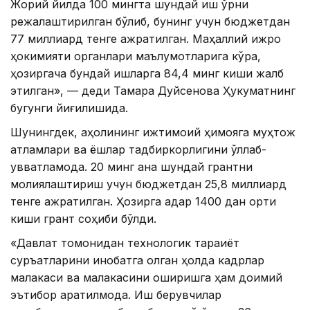
Жорий йилда 100 мингта шундай иш ўрни
режалаштирилган бўлиб, бунинг учун бюджетдан
77 миллиард тенге ажратилган. Маҳаллий ижро
ҳокимияти органлари маълумотларига кўра,
ҳозиргача бундай ишларга 84,4 минг киши жалб
этилган», — деди Тамара Дуйсенова Ҳукуматнинг
бугунги йиғилишида.
Шунингдек, аҳолининг ижтимоий ҳимояга муҳтож
қатламлари ва ёшлар тадбиркорлигини қўллаб-
қувватламоқда. 20 минг ана шундай грантни
молиялаштириш учун бюджетдан 25,8 миллиард
тенге ажратилган. Ҳозирга қадар 1400 дан ортиқ
киши грант соҳиби бўлди.
«Давлат томонидан технологик тараққиёт
суръатларини инобатга олган ҳолда кадрлар
малакаси ва малакасини оширишга ҳам доимий
эътибор қаратилмоқда. Иш берувчилар