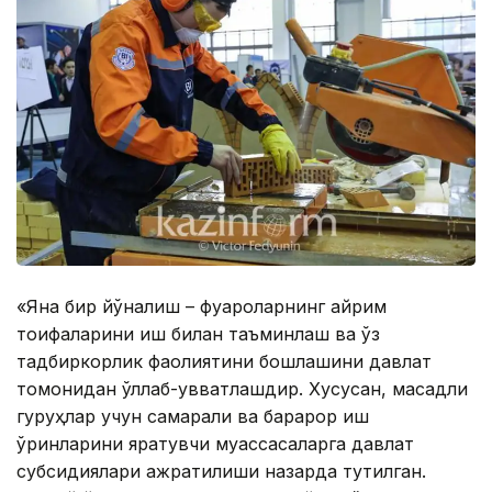
«Яна бир йўналиш – фуқароларнинг айрим
тоифаларини иш билан таъминлаш ва ўз
тадбиркорлик фаолиятини бошлашини давлат
томонидан қўллаб-қувватлашдир. Хусусан, мақсадли
гуруҳлар учун самарали ва барқарор иш
ўринларини яратувчи муассасаларга давлат
субсидиялари ажратилиши назарда тутилган.