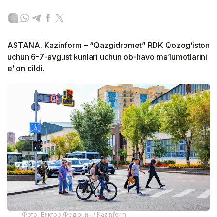
ASTANA. Kazinform – “Qazgidromet” RDK Qozog‘iston
uchun 6-7-avgust kunlari uchun ob-havo ma’lumotlarini
e’lon qildi.
Фото: Виктор Федюнин / Kazinform