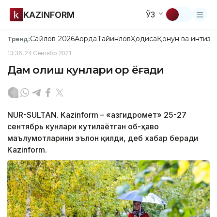
KAZINFORM
ЎЗ
Сайлов-2026
Ақорда
Тайинлов
Ҳодиса
Қонун ва интизо
Тренд:
13:36, 24 Сентябр 2021
Дам олиш кунлари қор ёғади
NUR-SULTAN. Kazinform – «Қазгидромет» 25-27
сентябрь кунлари кутилаётган об-ҳаво
маълумотларини эълон қилди, деб хабар беради
Kazinform.