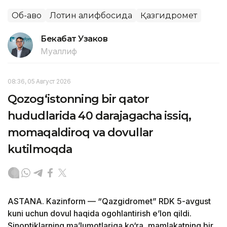
Об-ҳаво
Лотин алифбосида
Қазгидромет
Бекабат Узаков
Муаллиф
08:36, 05 Август 2026
Qozog‘istonning bir qator
hududlarida 40 darajagacha issiq,
momaqaldiroq va dovullar
kutilmoqda
ASTANA. Kazinform — “Qazgidromet” RDK 5-avgust
kuni uchun dovul haqida ogohlantirish e’lon qildi.
Sinoptiklarning ma’lumotlariga ko‘ra, mamlakatning bir