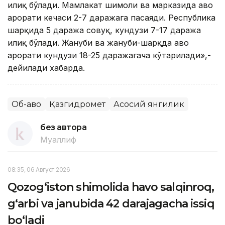
илиқ бўлади. Мамлакат шимоли ва марказида ҳаво
ҳарорати кечаси 2-7 даражага пасаяди. Республика
шарқида 5 даража совуқ, кундузи 7-17 даража
илиқ бўлади. Жануби ва жануби-шарқда ҳаво
ҳарорати кундузи 18-25 даражагача кўтарилади»,-
дейилади хабарда.
Об-ҳаво
Қазгидромет
Асосий янгилик
без автора
Муаллиф
08:35, 06 Август 2026
Qozog‘iston shimolida havo salqinroq,
g‘arbi va janubida 42 darajagacha issiq
bo‘ladi