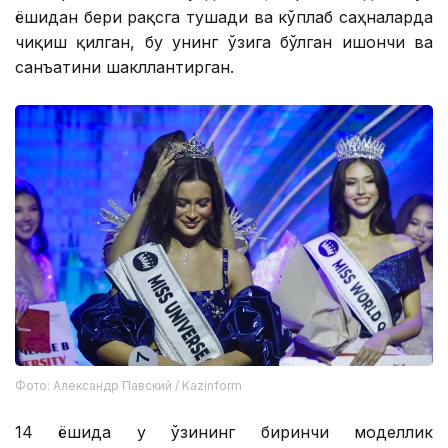
ёшидан бери рақсга тушади ва кўплаб саҳналарда
чиқиш қилган, бу унинг ўзига бўлган ишончи ва
санъатини шакллантирган.
Фото: Александр Павский / Kazinform
14 ёшида у ўзининг биринчи моделлик