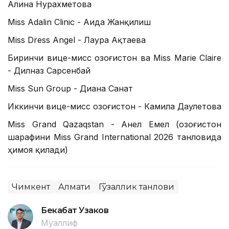
Алина Нурахметова
Miss Adalin Clinic - Аида Жанқилиш
Miss Dress Angel - Лаура Ақтаева
Биринчи вице-мисс Қозоғистон ва Miss Marie Claire
- Дилназ Сарсенбай
Miss Sun Group - Диана Санат
Иккинчи вице-мисс Қозоғистон - Камила Даулетова
Miss Grand Qazaqstan - Анел Емел (Қозоғистон
шарафини Miss Grand International 2026 танловида
ҳимоя қилади)
Чимкент
Алмати
Гўзаллик танлови
Бекабат Узаков
Муаллиф