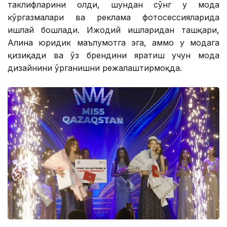
таклифларини олди, шундан сўнг у мода
кўргазмалари ва реклама фотосессияларида
ишлай бошлади. Ижодий ишларидан ташқари,
Алина юридик маълумотга эга, аммо у модага
қизиқади ва ўз брендини яратиш учун мода
дизайнини ўрганишни режалаштирмоқда.