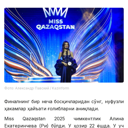
Фото: Александр Павский / Kazinform
Финалнинг бир неча босқичларидан сўнг, нуфузли
ҳакамлар ҳайъати ғолибларни аниқлади.
Miss Qazaqstan 2025 чимкентлик Алина
Екатеринчева (Ри) бўлди. У ҳозир 22 ёшда. У уч