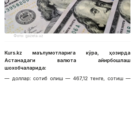
Фото: gazeta.uz
Kurs.kz маълумотларига кўра, ҳозирда
Астанадаги валюта айирбошлаш
шохобчаларида:
— доллар: сотиб олиш — 467,12 тенге, сотиш —
474,01 тенге;
— евро: сотиб олиш — 535,92 тенге, сотиш —
545,89 тенге;
— рубль: сотиб олиш — 5,49 тенге, сотиш — 5,69
тенге;
— юань: сотиб олиш — 68,75 тенге, сотиш — 73,21