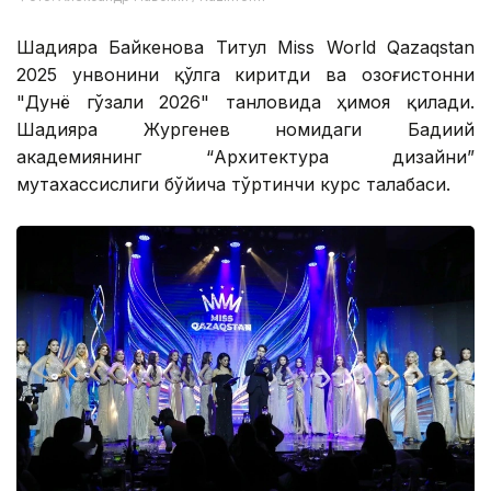
Шадияра Байкенова Титул Miss World Qazaqstan
2025 унвонини қўлга киритди ва Қозоғистонни
"Дунё гўзали 2026" танловида ҳимоя қилади.
Шадияра Жургенев номидаги Бадиий
академиянинг “Архитектура дизайни”
мутахассислиги бўйича тўртинчи курс талабаси.