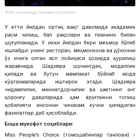
Фото: Александр Павский / Kazinform
У етти йилдан ортиқ вақт давомида академик
расм чизиш, бал рақслари ва пианино билан
шуғулланади. У икки йилдан бери меъмор бўлиб
ишлайди: унинг ресторан, меҳмонхона ва дўконни
ўз ичига олган асл лойиҳаси ҳозирда қурилиш
жараёнида. Шадияра шунингдек, моделлик
қилади ва бутун мамлакат бўйлаб мода
кўргазмаларида иштирок этади. Шадияра
чидамлилик, миннатдорчилик ва ҳаётнинг энг
қоронғу даврларида ҳам ёруғликни топиш
қобилияти инсонни чинакам кучли қиладиган
фазилатлар деб ҳисоблайди.
Бошқа мукофот соҳиблари:
Miss People’s Choice (томошабинлар танлови) -