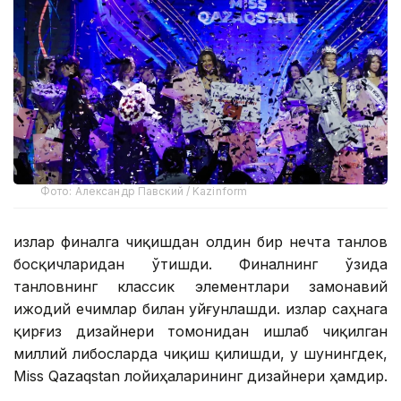
Фото: Александр Павский / Kazinform
Қизлар финалга чиқишдан олдин бир нечта танлов
босқичларидан ўтишди. Финалнинг ўзида
танловнинг классик элементлари замонавий
ижодий ечимлар билан уйғунлашди. Қизлар саҳнага
қирғиз дизайнери томонидан ишлаб чиқилган
миллий либосларда чиқиш қилишди, у шунингдек,
Miss Qazaqstan лойиҳаларининг дизайнери ҳамдир.