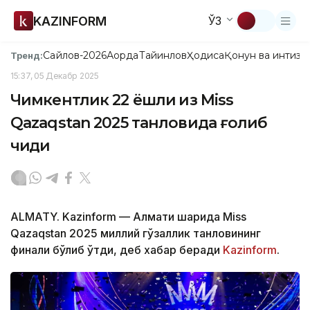
KAZINFORM
ЎЗ
Сайлов-2026
Ақорда
Тайинлов
Ҳодиса
Қонун ва интизо
Тренд:
15:37, 05 Декабр 2025
Чимкентлик 22 ёшли қиз Miss
Qazaqstan 2025 танловида ғолиб
чиқди
ALMATY. Kazinform — Алмати шаҳрида Miss
Qazaqstan 2025 миллий гўзаллик танловининг
финали бўлиб ўтди, деб хабар беради
Kazinform
.