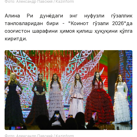
Фото: Александр Павский / Kazinform
Алина Ри дунёдаги энг нуфузли гўзаллик
танловларидан бири - "Коинот гўзали 2026"да
Қозоғистон шарафини ҳимоя қилиш ҳуқуқини қўлга
киритди.
Фото: Александр Павский / Kazinform