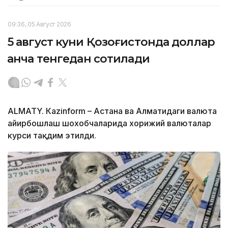
09:36, 05 Август 2026
5 август куни Қозоғистонда доллар
қанча тенгедан сотилади
ALMATY. Кazinform – Астана ва Алматидаги валюта
айирбошлаш шохобчаларида хорижий валюталар
курси тақдим этилди.