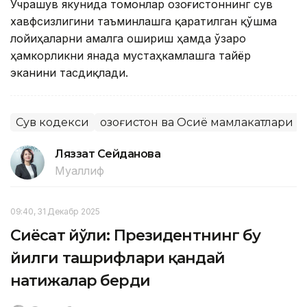
Учрашув якунида томонлар Қозоғистоннинг сув
хавфсизлигини таъминлашга қаратилган қўшма
лойиҳаларни амалга ошириш ҳамда ўзаро
ҳамкорликни янада мустаҳкамлашга тайёр
эканини тасдиқлади.
Сув кодекси
Қозоғистон ва Осиё мамлакатлари
Ляззат Сейданова
Муаллиф
09:40, 31 Декабр 2025
Сиёсат йўли: Президентнинг бу
йилги ташрифлари қандай
натижалар берди