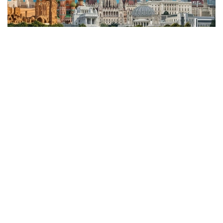
Коллаж: Kazinform
Яқин Шарқдан муваффақиятли қайтдик
Давлат раҳбари йил бошида ўзининг биринчи
ташрифини Бирлашган Aраб Aмирликларидан
бошлади. Шайх Муҳаммад бин Зайд Ол
Наҳаённинг таклифига биноан у “Aбу-Даби
барқарор тараққиёт ҳафталиги” саммитида
иштирок этди, у ерда биз бир томон инвестиция
музокараларини тизимлаштирганини кўрдик.
Саммитда Президент барқарор ривожланиш,
иқлим ўзгаришига қарши кураш ва яшил
технологияларни ривожлантириш каби
масалаларни ҳам муҳокама қилди.