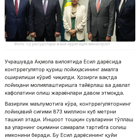
Фото: Су ресурстары және ирригация министрлігі
Учрашувда Ақмола вилоятида Есил дарёсида
контррегулятор қуриш лойиҳасининг амалга
оширилиши кўриб чиқилди. Ҳозирги вақтда
лойиҳани молиялаштиришга тайёрлаш ва давлат
кафолатини олиш жараёнлари давом этмоқда.
Вазирлик маълумотига кўра, контррегуляторнинг
лойиҳавий сиғими 873 миллион куб метрни
ташкил этади. Иншоот тошқин сувларини тўплаш
ва уларнинг оқимини самарали тартибга солиш
имконини беради. Бу Есил дарёсининг қуйи