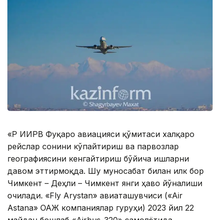
«ҚР ИИРВ Фуқаро авиацияси қўмитаси халқаро
рейслар сонини кўпайтириш ва парвозлар
географиясини кенгайтириш бўйича ишларни
давом эттирмоқда. Шу муносабат билан илк бор
Чимкент – ​​Деҳли – Чимкент янги ҳаво йўналиши
очилади. «Fly Arystan» авиаташувчиси («Аir
Astana» ОАЖ компаниялар гуруҳи) 2023 йил 22