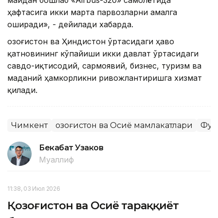
майдан бошлаб «Airbus-320» самолётида
ҳафтасига икки марта парвозларни амалга
оширади», - дейилади хабарда.
Қозоғистон ва Ҳиндистон ўртасидаги ҳаво
қатновининг кўпайиши икки давлат ўртасидаги
савдо-иқтисодий, сармоявий, бизнес, туризм ва
маданий ҳамкорликни ривожлантиришга хизмат
қилади.
Чимкент
Қозоғистон ва Осиё мамлакатлари
Фуқ
Бекабат Узаков
Муаллиф
11:38, 03 Июл 2026
Қозоғистон ва Осиё тараққиёт