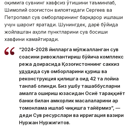
оқимига сувнинг хавфсиз ўтишини таъминлаб,
Шимолий Қозоғистон вилоятидаги Сергеев ва
Петропавл сув омборларининг барқарор ишлаши
учун шароит яратади. Шунингдек, дарё бўйида
жойлашган аҳоли пунктларини сув босиши
хавфини камайтиради.
“2024–2028 йилларга мўлжалланган сув
соҳасини ривожлантириш бўйича комплекс
режа доирасида Қозоғистоннинг саккиз
ҳудудида сув омборларини қуриш ва
реконструкция қилишга оид 42 та лойиҳа
танлаб олинди. Биз ушбу ташаббусларни
амалга ошириш юзасидан Осиё тараққиёт
банки билан ҳамкорлик масалаларини ҳар
томонлама ишлаб чиқишга тайёрмиз”, —
деди Сув ресурслари ва ирригация вазири
Нуржан Нуржигитов.