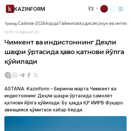
KAZINFORM
ЎЗ
Сайлов-2026
Ақорда
Тайинлов
Ҳодиса
Қонун ва интизо
Тренд:
22:05, 12 Апрел 2023
Чимкент ва Ҳиндистоннинг Деҳли
шаҳри ўртасида ҳаво қатнови йўлга
қўйилади
ASTANА. Kazinform – Биринчи марта Чимкент ва
Ҳиндистоннинг Деҳли шаҳри ўртасида самолёт
қатнови йўлга қўйилади. Бу ҳақда ҚР ИИРВ Фуқаро
авиацияси қўмитаси хабар берди.