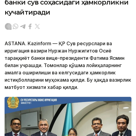
банки сув соҳасидаги ҳамкорликни
кучайтиради
ASTANA. Kazinform — ҚР Сув ресурслари ва
ирригация вазири Нуржан Нуржигитов Осиё
тараққиёт банки вице-президенти Фатима Ясмин
билан учрашди. Томонлар қўшма лойиҳаларнинг
амалга оширилиши ва келгусидаги ҳамкорлик
истиқболларини муҳокама қилди. Бу ҳақда вазирлик
матбуот хизмати хабар қилди.