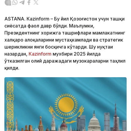
ASTANA. Кazinform – Бу йил Қозоғистон учун ташқи
сиёсатда фаол давр бўлди. Маълумки,
Президентнинг хорижга ташрифлари мамлакатнинг
халқаро алоқаларини мустаҳкамлади ва стратегик
шерикликни янги босқичга кўтарди. Шу нуқтаи
назардан,
Каzinform
мухбири 2025 йилда
ўтказилган олий даражадаги музокараларни таҳлил
қилди.