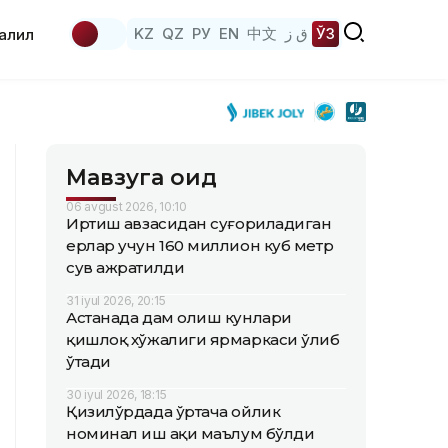
KZ
QZ
РУ
EN
中文
ق ز
ЎЗ
аҳлил
Мавзуга оид
06 avgust 2026, 10:10
Иртиш ҳавзасидан суғориладиган
ерлар учун 160 миллион куб метр
сув ажратилди
31 iyul 2026, 20:15
Астанада дам олиш кунлари
қишлоқ хўжалиги ярмаркаси ўлиб
ўтади
30 iyul 2026, 18:15
Қизилўрдада ўртача ойлик
номинал иш ҳақи маълум бўлди