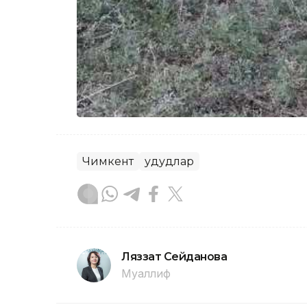
Чимкент
Ҳудудлар
Ляззат Сейданова
Муаллиф