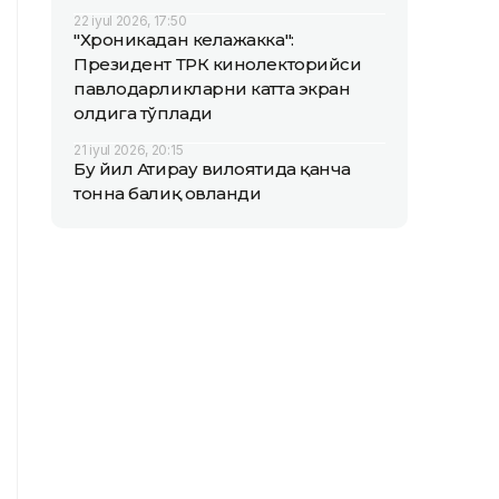
22 iyul 2026, 17:50
"Хроникадан келажакка":
Президент ТРК кинолекторийси
павлодарликларни катта экран
олдига тўплади
21 iyul 2026, 20:15
Бу йил Атирау вилоятида қанча
тонна балиқ овланди