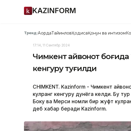
KAZINFORM
Ақорда
Тайинлов
Ҳодиса
Қонун ва интизом
Ко
Тренд:
17:14, 11 Сентябр 2024
Чимкент ҳайвонот боғида
кенгуру туғилди
CHIMKENT. Kazinform - Чимкент ҳайво
кулранг кенгуру дунёга келди. Бу тур
Боку ва Мерси номли бир жуфт кулран
деб хабар беради Kazinform.