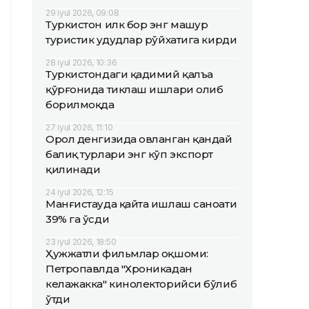
29 iyul 2026, 09:08
Туркистон илк бор энг машҳур
туристик ҳудудлар рўйхатига кирди
28 iyul 2026, 10:36
Туркистондаги қадимий қалъа
қўрғонида тиклаш ишлари олиб
борилмоқда
27 iyul 2026, 11:10
Орол денгизида овланган қандай
балиқ турлари энг кўп экспорт
қилинади
24 iyul 2026, 12:15
Манғистауда қайта ишлаш саноати
39% га ўсди
23 iyul 2026, 18:50
Ҳужжатли фильмлар оқшоми:
Петропавлда "Хроникадан
келажакка" кинолекторийси бўлиб
ўтди