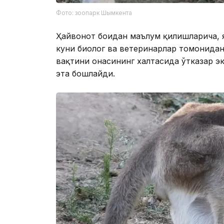
Фото: зоопарк Шымкента
Ҳайвонот боғидан маълум қилишларича, я
куни биолог ва ветеринарлар томонидан
вақтини онасининг халтасида ўтказар э
эта бошлайди.