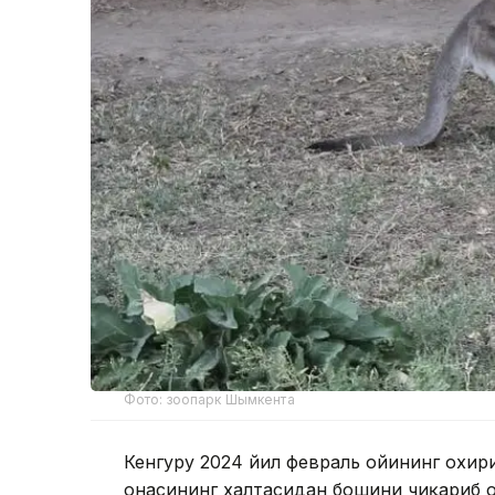
Фото: зоопарк Шымкента
Кенгуру 2024 йил февраль ойининг охири
онасининг халтасидан бошини чиқариб о