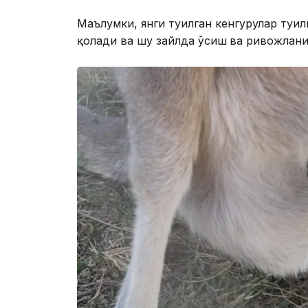
Маълумки, янги туғилган кенгурулар туғи
қолади ва шу зайлда ўсиш
ва ривожлани