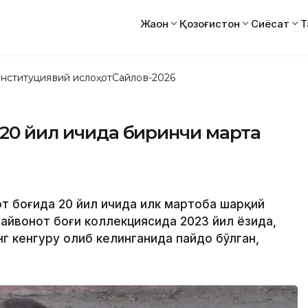
Жаҳон
Қозоғистон
Сиёсат
Т
нституциявий ислоҳот
Сайлов-2026
 20 йил ичида биринчи марта
нот боғида 20 йил ичида илк мартоба шарқий
 ҳайвонот боғи коллекциясида 2023 йил ёзида,
г кенгуру олиб келинганида пайдо бўлган,