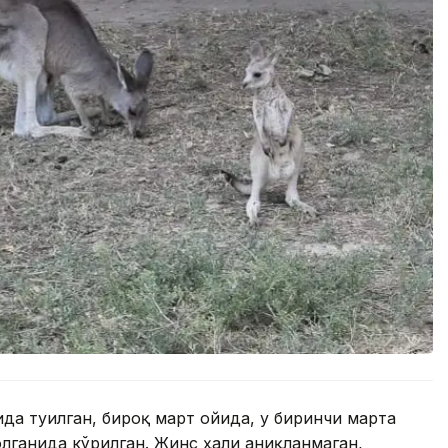
да туғилган, бироқ март ойида, у биринчи марта
лганида кўрилган. Жинс ҳали аниқланмаган,