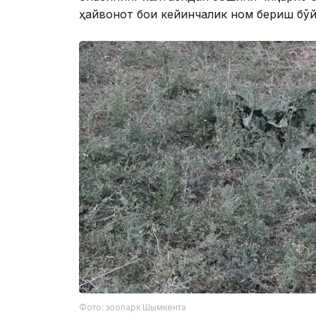
ҳайвонот боғи кейинчалик ном бериш бўй
Фото: зоопарк Шымкента