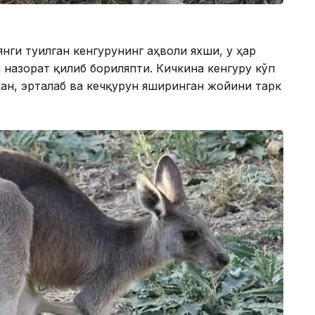
нги туғилган кенгурунинг аҳволи яхши, у ҳар
 назорат қилиб бориляпти. Кичкина кенгуру кўп
кан, эрталаб ва кечқурун яширинган жойини тарк