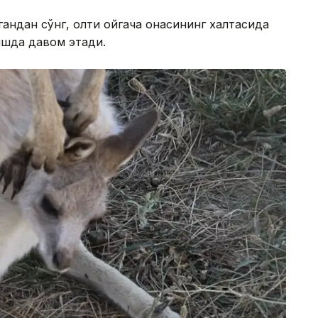
лгандан сўнг, олти ойгача онасининг халтасида
шда давом этади.