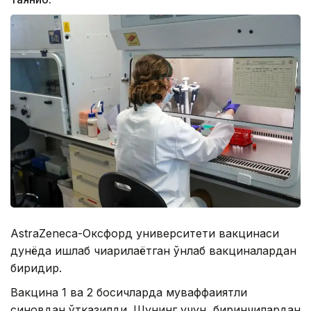
AstraZeneca-Оксфорд университети вакцинаси
дунёда ишлаб чиқарилаётган ўнлаб вакциналардан
биридир.
Вакцина 1 ва 2 босқичларда муваффақиятли
синовдан ўтказилди. Шунинг учун, биринчилардан