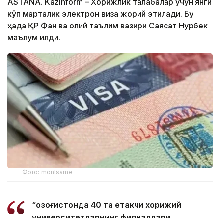
ASTANA. Kazinform – Хорижлик талабалар учун янги
кўп марталик электрон виза жорий этилади. Бу
ҳақда ҚР Фан ва олий таълим вазири Саясат Нурбек
маълум қилди.
Фото: montsame
“Қозоғистонда 40 та етакчи хорижий
университетларнинг филиаллари