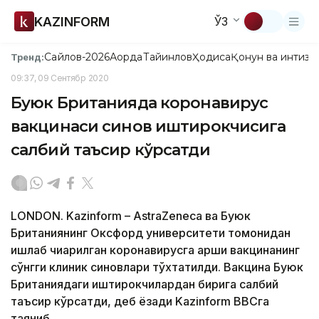
KAZINFORM
ЎЗ
Сайлов-2026
Ақорда
Тайинлов
Ҳодиса
Қонун ва интизо
Тренд:
09:37, 09 Сентябр 2020
Буюк Британияда коронавирус
вакцинаси синов иштирокчисига
салбий таъсир кўрсатди
LONDON. Kazinform – AstraZeneca ва Буюк
Британиянинг Оксфорд университети томонидан
ишлаб чиқарилган коронавирусга қарши вакцинанинг
сўнгги клиник синовлари тўхтатилди. Вакцина Буюк
Британиядаги иштирокчилардан бирига салбий
таъсир кўрсатди, деб ёзади Kazinform BBCга
таяниб.