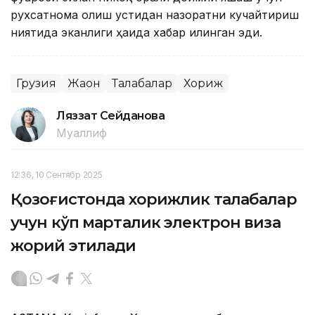
рухсатнома олиш устидан назоратни кучайтириш
ниятида эканлиги ҳақида хабар қилинган эди.
Грузия
Жаҳон
Талабалар
Хориж
Ляззат Сейданова
Муаллиф
12:36, 10 Сентябр 2025
Қозоғистонда хорижлик талабалар
учун кўп марталик электрон виза
жорий этилади