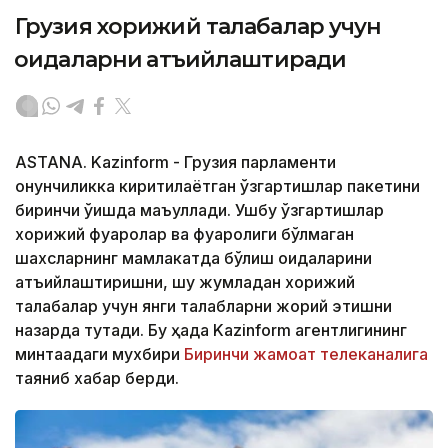
Грузия хорижий талабалар учун
қоидаларни қатъийлаштиради
ASTANA. Kazinform - Грузия парламенти
қонунчиликка киритилаётган ўзгартишлар пакетини
биринчи ўқишда маъқуллади. Ушбу ўзгартишлар
хорижий фуқаролар ва фуқаролиги бўлмаган
шахсларнинг мамлакатда бўлиш қоидаларини
қатъийлаштиришни, шу жумладан хорижий
талабалар учун янги талабларни жорий этишни
назарда тутади. Бу ҳақда Kazinform агентлигининг
минтақадаги мухбири
Биринчи жамоат телеканалига
таяниб хабар берди.