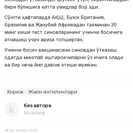
бири бўлишига катта умидлар бор эди.
Сўнгги ҳафталарда АҚШ, Буюк Британия,
Бразилия ва Жанубий Африкадан тахминан 30
минг киши тест синовларининг учинчи босқичига
қатнашиш учун ариза топширган.
Учинчи босқич вакцинасини синовдан ўтказиш
одатда минглаб иштирокчиларни ўз ичига олади
ва бир неча йил давом этиши мумкин.
Хориж
Жаҳон янгиликлари
без автора
Муаллиф
18:34, 24 Июн 2026