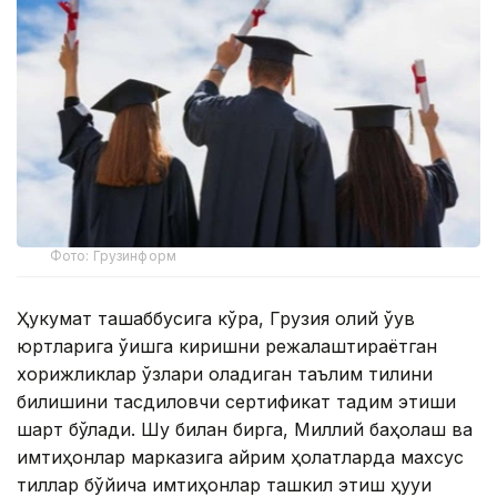
Фото: Грузинформ
Ҳукумат ташаббусига кўра, Грузия олий ўқув
юртларига ўқишга киришни режалаштираётган
хорижликлар ўзлари оладиган таълим тилини
билишини тасдиқловчи сертификат тақдим этиши
шарт бўлади. Шу билан бирга, Миллий баҳолаш ва
имтиҳонлар марказига айрим ҳолатларда махсус
тиллар бўйича имтиҳонлар ташкил этиш ҳуқуқи