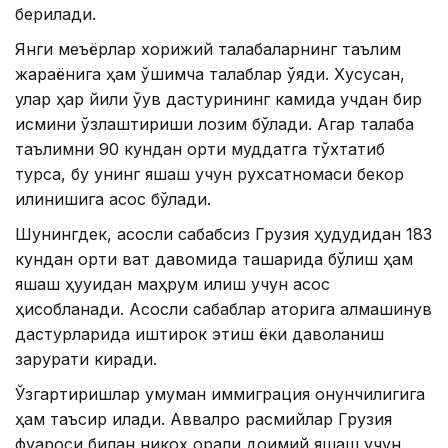
берилади.
Янги меъёрлар хорижий талабаларнинг таълим
жараёнига ҳам қўшимча талаблар қўяди. Хусусан,
улар ҳар йили ўқув дастурининг камида учдан бир
қисмини ўзлаштириши лозим бўлади. Агар талаба
таълимни 90 кундан ортиқ муддатга тўхтатиб
турса, бу унинг яшаш учун рухсатномаси бекор
қилинишига асос бўлади.
Шунингдек, асосли сабабсиз Грузия ҳудудидан 183
кундан ортиқ вақт давомида ташқарида бўлиш ҳам
яшаш ҳуқуқидан маҳрум қилиш учун асос
ҳисобланади. Асосли сабаблар қаторига алмашинув
дастурларида иштирок этиш ёки даволаниш
зарурати киради.
Ўзгартиришлар умуман иммиграция қонунчилигига
ҳам таъсир қилади. Аввалроқ расмийлар Грузия
фуқароси билан никоҳ орқали доимий яшаш учун