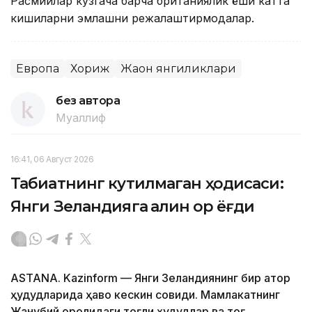
Расмийлар кузгача барча британиялик ёши катта
кишиларни эмлашни режалаштирмоқдалар.
Европа
Хориж
Жаҳон янгиликлари
без автора
Муаллиф
16:41, 06 Август 2026
Табиатнинг кутилмаган ҳодисаси:
Янги Зеландияга қалин қор ёғди
ASTANA. Kazinform
—
Янги Зеландиянинг бир қатор
ҳудудларида ҳаво кескин совиди. Мамлакатнинг
Жанубий оролидаги тоғли ҳудудлар ва тоғ