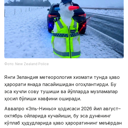
Фото: New Zealand Police
Янги Зеландия метеорология хизмати тунда ҳаво
ҳарорати янада пасайишидан огоҳлантирди. Бу
эса кучли совуқ тушиши ва йўлларда музламалар
ҳосил бўлиши хавфини оширади.
Аввалроқ «Эль-Ниньо» ҳодисаси 2026 йил август–
октябрь ойларида кучайиши, бу эса дунёнинг
кўплаб ҳудудларида ҳаво ҳароратининг меъёрдан