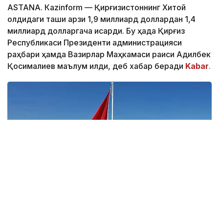
ASTANА. Кazinform — Қирғизистоннинг Хитой
олдидаги ташқи қарзи 1,9 миллиард доллардан 1,4
миллиард долларгача қисқарди. Бу ҳақда Қирғиз
Республикаси Президенти администрацияси
раҳбари ҳамда Вазирлар Маҳкамаси раиси Адилбек
Қосималиев маълум қилди, деб хабар беради
Kabar
.
Фото: Қырғыз президентінің баспасөз қызметі