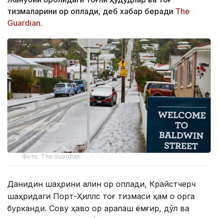
тизмаларини қор қоплади, деб хабар беради
The
Guardian.
Фото: The Guardian
Данидин шаҳрини қалин қор қоплади, Крайстчерч
шаҳридаги Порт-Ҳиллс тоғ тизмаси ҳам оқ қорга
бурканди. Совуқ ҳаво қор аралаш ёмғир, дўл ва