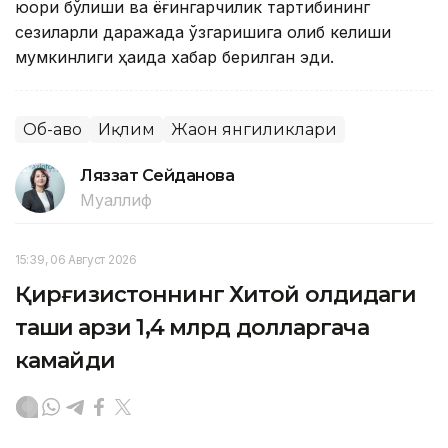
юқори бўлиши ва ёғингарчилик тартибининг
сезиларли даражада ўзгаришига олиб келиши
мумкинлиги ҳақида хабар берилган эди.
Об-ҳаво
Иқлим
Жаҳон янгиликлари
Ляззат Сейданова
Муаллиф
15:39, 06 Август 2026
Қирғизистоннинг Хитой олдидаги
ташқи қарзи 1,4 млрд долларгача
камайди