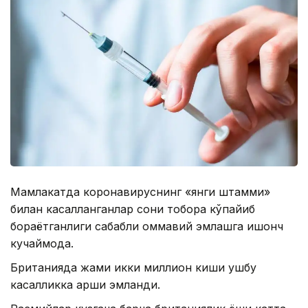
Мамлакатда коронавируснинг «янги штамми»
билан касалланганлар сони тобора кўпайиб
бораётганлиги сабабли оммавий эмлашга ишонч
кучаймоқда.
Британияда жами икки миллион киши ушбу
касалликка қарши эмланди.