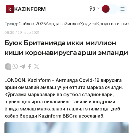
KAZINFORM
ЎЗ
Сайлов-2026
Ақорда
Тайинлов
Ҳодиса
Қонун ва интизо
Тренд:
09:39, 12 Январ 2021
Буюк Британияда икки миллион
киши коронавирусга қарши эмланди
LONDON. Kazinform – Англияда Covid-19 вирусига
қарши оммавий эмлаш учун еттита марказ очилди.
Кўргазма марказлари ва футбол стадионлари,
шунингдек қирол оиласининг таниқли ипподроми
ёнида эмлаш марказлари ташкил этилмоқда, деб
хабар беради Kazinform BBCга асосланиб.