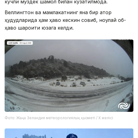
кучли муздек шамол билан кузатилмоқда.
Веллингтон ва мамлакатнинг яна бир қатор
ҳудудларида ҳам ҳаво кескин совиб, ноқулай об-
ҳаво шароити юзага келди.
Фото: Жаңа Зеландия метеорологиялық қызметі / X желісі