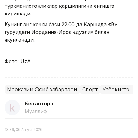
туркманистонликлар қаршилигини енгишга
киришади.
Кунинг энг кечки баҳси 22.00 да Қаршида «В»
гуруҳидаги Иордания-Ироқ «дуэли» билан
якунланади.
Фото: UzA
Марказий Осиё хабарлари
Спорт
Ўзбекистон
без автора
Муаллиф
13:39, 06 Август 2026