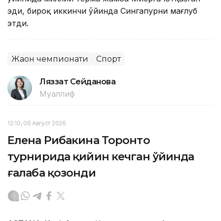
эди, бироқ иккинчи ўйинда Сингапурни мағлуб
этди.
Жаҳон чемпионати
Спорт
Ляззат Сейданова
Муаллиф
12:10, 06 Август 2026
Елена Рибакина Торонто
турнирида қийин кечган ўйинда
ғалаба қозонди