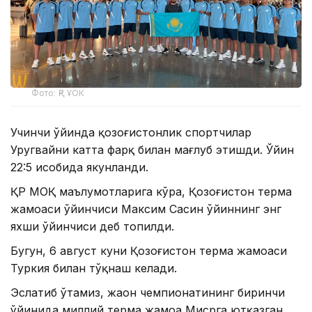
Фото: ҚР ҰОК
Учинчи ўйинда қозоғистонлик спортчилар
Уругвайни катта фарқ билан мағлуб этишди. Ўйин
22:5 ҳисобида якунланди.
ҚР МОҚ маълумотларига кўра, Қозоғистон терма
жамоаси ўйинчиси Максим Сасин ўйиннинг энг
яхши ўйинчиси деб топилди.
Бугун, 6 август куни Қозоғистон терма жамоаси
Туркия билан тўқнаш келади.
Эслатиб ўтамиз, жаҳон чемпионатининг биринчи
ўйинида миллий терма жамоа Мисрга ютқазган