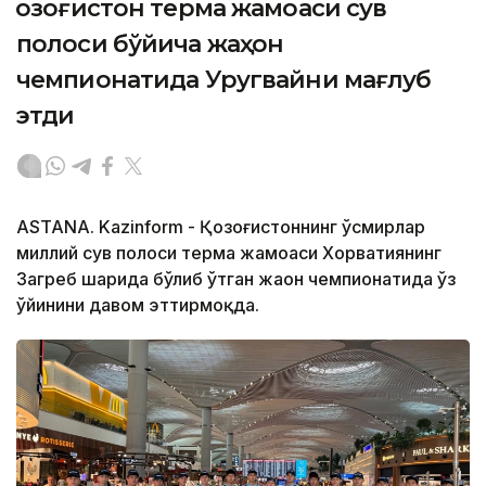
Қозоғистон терма жамоаси сув
полоси бўйича жаҳон
чемпионатида Уругвайни мағлуб
этди
ASTANA. Kazinform - Қозоғистоннинг ўсмирлар
миллий сув полоси терма жамоаси Хорватиянинг
Загреб шаҳрида бўлиб ўтган жаҳон чемпионатида ўз
ўйинини давом эттирмоқда.