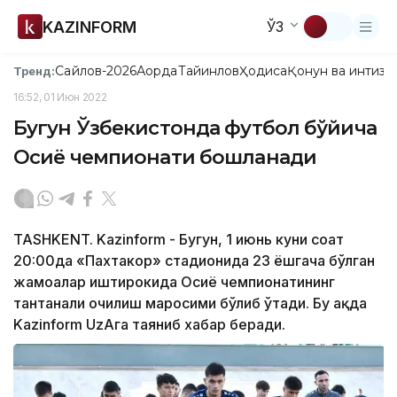
KAZINFORM
ЎЗ
Сайлов-2026
Ақорда
Тайинлов
Ҳодиса
Қонун ва интизо
Тренд:
16:52, 01 Июн 2022
Бугун Ўзбекистонда футбол бўйича
Осиё чемпионати бошланади
TASHKENT. Kazinform - Бугун, 1 июнь куни соат
20:00да «Пахтакор» стадионида 23 ёшгача бўлган
жамоалар иштирокида Осиё чемпионатининг
тантанали очилиш маросими бўлиб ўтади. Бу ҳақда
Kazinform UzAга таяниб хабар беради.