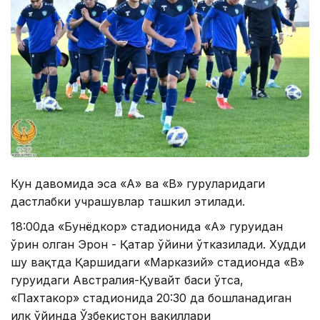
Кун давомида эса «А» ва «В» гуруҳларидаги
дастлабки учрашувлар ташкил этилади.
18:00да «Бунёдкор» стадионида «А» гуруҳидан
ўрин олган Эрон - Қатар ўйини ўтказилади. Худди
шу вақтда Қаршидаги «Марказий» стадионда «В»
гуруҳидаги Австралия-Қувайт баҳси ўтса,
«Пахтакор» стадионида 20:30 да бошланадиган
илк ўйинда Ўзбекистон вакиллари