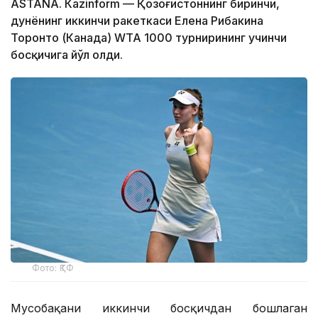
ASTANА. Кazinform — Қозоғистоннинг биринчи,
дунёнинг иккинчи ракеткаси Елена Рибакина
Торонто (Канада) WТА 1000 турнирининг учинчи
босқичига йўл олди.
Фото: ҚТФ
Мусобақани иккинчи босқичдан бошлаган