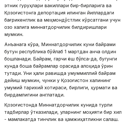
этник гуруҳлари вакиллари бир-бирларига ва
Қозоғистонга депортация қилинган йиллардаги
бағрикенглик ва меҳмондўстлик кўрсатгани учун
қозоқ халқига миннатдорчилик билдиришлари
мумкин.
Анъанага кўра, Миннатдорчилик куни байрами
бутун республика бўйлаб 1 мартдан анча олдин
бошланади. Байрам, гарчи ёш бўлса-да, бугунги
кунда бошқа байрамлар орасида алоҳида ўрин
тутади. Уни ҳақли равишда умуммиллий байрам
дейиш мумкин, чунки у Қозоғистон халқининг
умумий тарихий хотираси, бирлиги, ҳурмати ва
бирдамлигини англатади.
Қозоғистонда Миннатдорчилик кунида турли
тадбирлар ўтказилади, уларнинг моҳияти бир хил
- мамлакатда тинчлик ва ҳамжиҳатликни сақлаш.