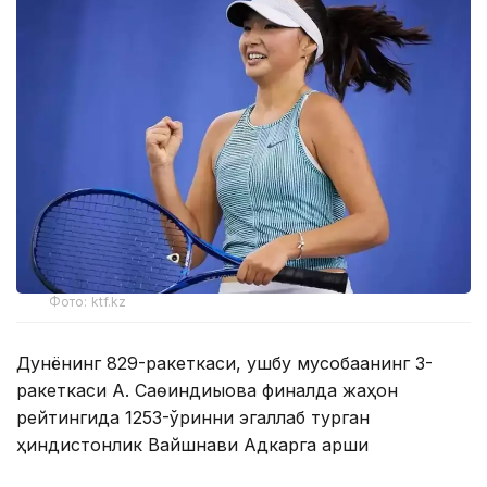
Фото: ktf.kz
Дунёнинг 829-ракеткаси, ушбу мусобақанинг 3-
ракеткаси А. Саөиндиыова финалда жаҳон
рейтингида 1253-ўринни эгаллаб турган
ҳиндистонлик Вайшнави Адкарга қарши
чемпионлик учун кураш олиб борди.