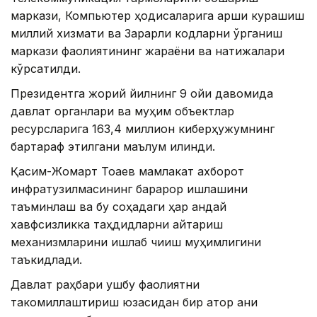
маркази, Компьютер ҳодисаларига қарши курашиш
миллий хизмати ва Зарарли кодларни ўрганиш
маркази фаолиятининг жараёни ва натижалари
кўрсатилди.
Президентга жорий йилнинг 9 ойи давомида
давлат органлари ва муҳим объектлар
ресурсларига 163,4 миллион киберҳужумнинг
бартараф этилгани маълум қилинди.
Қасим-Жомарт Тоқаев мамлакат ахборот
инфратузилмасининг барқарор ишлашини
таъминлаш ва бу соҳадаги ҳар қандай
хавфсизликка таҳдидларни қайтариш
механизмларини ишлаб чиқиш муҳимлигини
таъкидлади.
Давлат раҳбари ушбу фаолиятни
такомиллаштириш юзасидан бир қатор аниқ