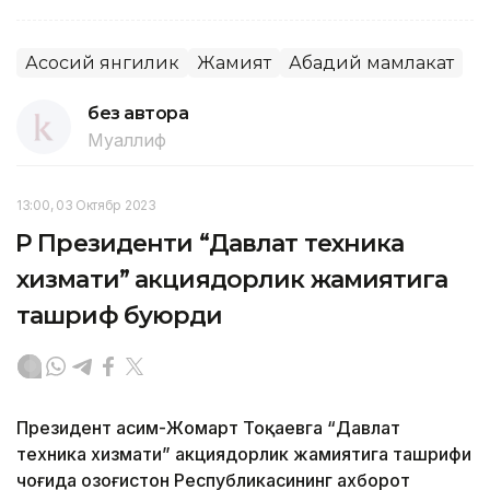
Асосий янгилик
Жамият
Абадий мамлакат
без автора
Муаллиф
13:00, 03 Октябр 2023
ҚР Президенти “Давлат техника
хизмати” акциядорлик жамиятига
ташриф буюрди
Президент Қасим-Жомарт Тоқаевга “Давлат
техника хизмати” акциядорлик жамиятига ташрифи
чоғида Қозоғистон Республикасининг ахборот