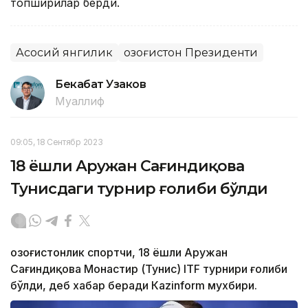
топшириқлар берди.
Асосий янгилик
Қозоғистон Президенти
Бекабат Узаков
Муаллиф
09:05, 18 Сентябр 2023
18 ёшли Аружан Сағиндиқова
Тунисдаги турнир ғолиби бўлди
Қозоғистонлик спортчи, 18 ёшли Аружан
Сағиндиқова Монастир (Тунис) ITF турнири ғолиби
бўлди, деб хабар беради Каzinform мухбири.