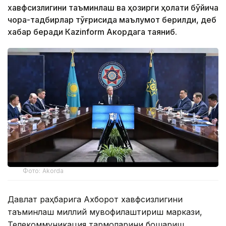
хавфсизлигини таъминлаш ва ҳозирги ҳолати бўйича
чора-тадбирлар тўғрисида маълумот берилди, деб
хабар беради Каzinform Акордага таяниб.
Фото: Akorda
Давлат раҳбарига Ахборот хавфсизлигини
таъминлаш миллий мувофиқлаштириш маркази,
Телекоммуникация тармоқларини бошқариш