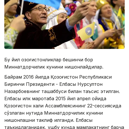
Бу йил қозоғистонликлар бешинчи бор
Миннатдорчилик кунини нишонлайдилар.
Байрам 2016 йилда Қозоғистон Республикаси
Биринчи Президенти - Елбасы Нурсултон
Назарбоевнинг ташаббуси билан таъсис этилган.
Елбасы илк маротаба 2015 йил апрел ойида
Қозоғистон халқи Ассамблеясининг 22-сессиясида
сўзлаган нутқида Миннатдорчилик кунини
нишонлашни таклиф қилганди. Елбасы
таъкидлаганидек, ушбу кунда мамлакатнинг барча