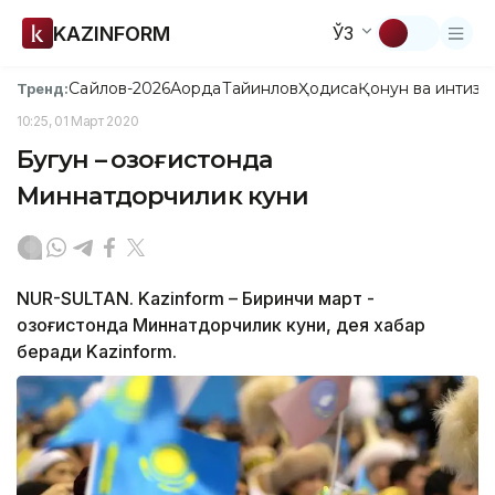
KAZINFORM
ЎЗ
Сайлов-2026
Ақорда
Тайинлов
Ҳодиса
Қонун ва интизо
Тренд:
10:25, 01 Март 2020
Бугун – Қозоғистонда
Миннатдорчилик куни
NUR-SULTAN. Kazinform – Биринчи март -
Қозоғистонда Миннатдорчилик куни, дея хабар
беради Kazinform.