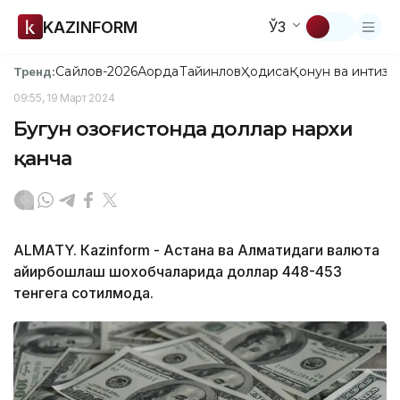
KAZINFORM
ЎЗ
Сайлов-2026
Ақорда
Тайинлов
Ҳодиса
Қонун ва интизо
Тренд:
09:55, 19 Март 2024
Бугун Қозоғистонда доллар нархи
қанча
ALMATY. Кazinform - Астана ва Алматидаги валюта
айирбошлаш шохобчаларида доллар 448-453
тенгега сотилмоқда.