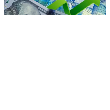
Коллаж: Kazinform / Freepik / Pixabay
Астанада:
• АҚШ доллари: сотиб олиш — 467,84 тенге,
сотиш — 474,80 тенге;
• евро: сотиб олиш — 534,80 тенге, сотиш —
544,79 тенге;
• рубль: сотиб олиш — 5,70 тенге, сотиш — 5,91
тенге.