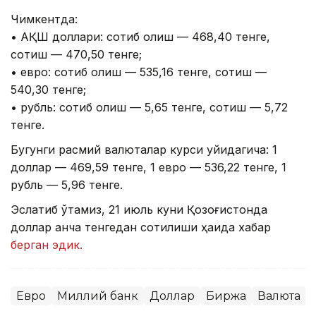
Чимкентда:
• АҚШ доллари: сотиб олиш — 468,40 тенге,
сотиш — 470,50 тенге;
• евро: сотиб олиш — 535,16 тенге, сотиш —
540,30 тенге;
• рубль: сотиб олиш — 5,65 тенге, сотиш — 5,72
тенге.
Бугунги расмий валюталар курси қуйидагича: 1
доллар — 469,59 тенге, 1 евро — 536,22 тенге, 1
рубль — 5,96 тенге.
Эслатиб ўтамиз, 21 июль куни Қозоғистонда
доллар қанча тенгедан сотилиши ҳақида хабар
берган эдик.
Евро
Миллий банк
Доллар
Биржа
Валюта