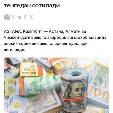
тенгедан сотилади
ASTANA. Kazinform — Астана, Алмати ва
Чимкентдаги валюта айирбошлаш шохобчаларида
асосий хорижий валюталарнинг курслари
янгиланди.