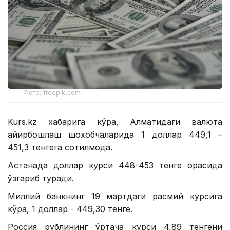
Фото: freepik.com
Kurs.kz хабарига кўра, Алматидаги валюта
айирбошлаш шохобчаларида 1 доллар 449,1 –
451,3 тенгега сотилмоқда.
Астанада доллар курси 448-453 тенге орасида
ўзгариб туради.
Миллий банкнинг 19 мартдаги расмий курсига
кўра, 1 доллар - 449,30 тенге.
Россия рублининг ўртача курси 4,89 тенгени