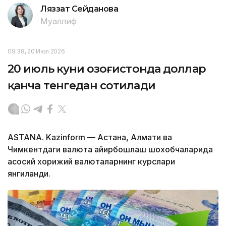
Ляззат Сейданова
Муаллиф
09:38, 20 Июл 2026
20 июль куни Қозоғистонда доллар
қанча тенгедан сотилади
ASTANA. Kazinform — Астана, Алмати ва
Чимкентдаги валюта айирбошлаш шохобчаларида
асосий хорижий валюталарнинг курслари
янгиланди.