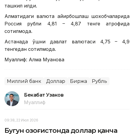
ташкил қилди.
Алматидаги валюта айирбошлаш шохобчаларида
Россия рубли 4,81 – 4,87 тенге атрофида
сотилмоқда.
Астанада қўшни давлат валютаси 4,75 – 4,9
тенгедан сотилмоқда.
Муаллиф: Алма Муқанова
Миллий банк
Доллар
Биржа
Рубль
Бекабат Узаков
Муаллиф
09:38, 22 Июл 2026
Бугун Қозоғистонда доллар қанча