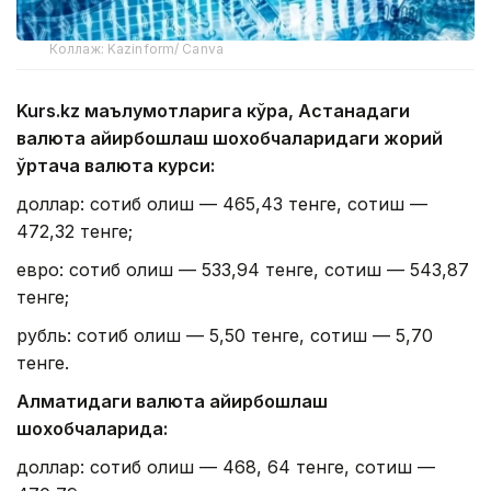
Коллаж: Kazinform/ Canva
Kurs.kz маълумотларига кўра, Астанадаги
валюта айирбошлаш шохобчаларидаги жорий
ўртача валюта курси:
доллар: сотиб олиш — 465,43 тенге, сотиш —
472,32 тенге;
евро: сотиб олиш — 533,94 тенге, сотиш — 543,87
тенге;
рубль: сотиб олиш — 5,50 тенге, сотиш — 5,70
тенге.
Алматидаги валюта айирбошлаш
шохобчаларида:
доллар: сотиб олиш — 468, 64 тенге, сотиш —