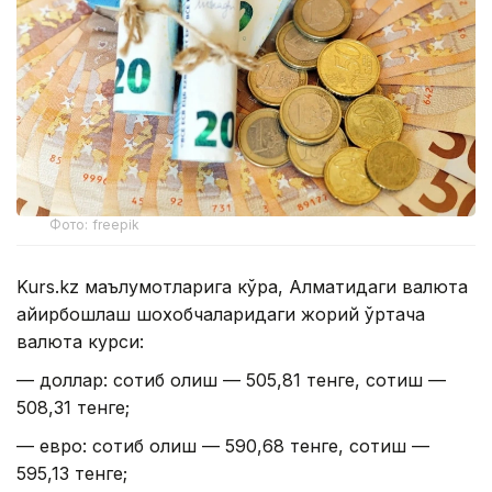
Фото: freepik
Kurs.kz маълумотларига кўра, Алматидаги валюта
айирбошлаш шохобчаларидаги жорий ўртача
валюта курси:
— доллар: сотиб олиш — 505,81 тенге, сотиш —
508,31 тенге;
— евро: сотиб олиш — 590,68 тенге, сотиш —
595,13 тенге;