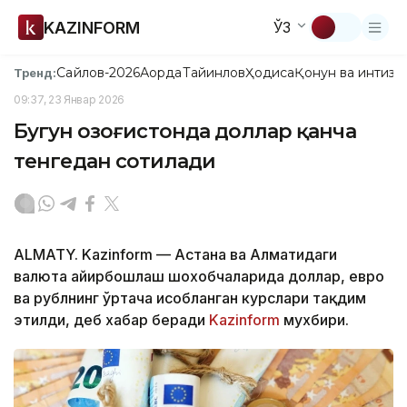
KAZINFORM
ЎЗ
Сайлов-2026
Ақорда
Тайинлов
Ҳодиса
Қонун ва интизо
Тренд:
09:37, 23 Январ 2026
Бугун Қозоғистонда доллар қанча
тенгедан сотилади
ALMATY. Kazinform — Астана ва Алматидаги
валюта айирбошлаш шохобчаларида доллар, евро
ва рублнинг ўртача ҳисобланган курслари тақдим
этилди, деб хабар беради
Kazinform
мухбири.