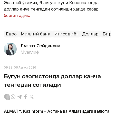
Эслатиб ўтамиз, 6 август куни Қозоғистонда
доллар қанча тенгедан сотилиши ҳақида хабар
берган эдик.
Евро
Миллий банк
Иқтисодиёт
Доллар
Бирж
Ляззат Сейданова
Муаллиф
09:38, 06 Август 2026
Бугун Қозоғистонда доллар қанча
тенгедан сотилади
ALMATY. Кazinform – Астана ва Алматидаги валюта