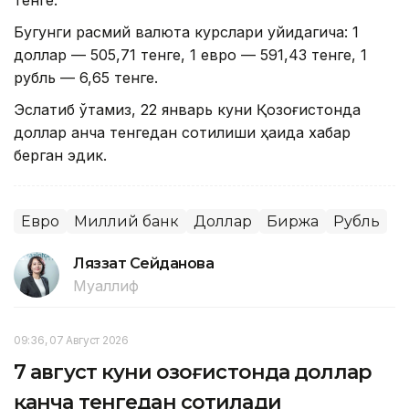
тенге.
Бугунги расмий валюта курслари қуйидагича: 1
доллар — 505,71 тенге, 1 евро — 591,43 тенге, 1
рубль — 6,65 тенге.
Эслатиб ўтамиз, 22 январь куни Қозоғистонда
доллар қанча тенгедан сотилиши ҳақида хабар
берган эдик.
Евро
Миллий банк
Доллар
Биржа
Рубль
Ляззат Сейданова
Муаллиф
09:36, 07 Август 2026
7 август куни Қозоғистонда доллар
қанча тенгедан сотилади