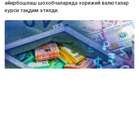
айирбошлаш шохобчаларида хорижий валюталар
курси тақдим этилди.
Коллаж: Kazinform / Freepik
Kurs.kz маълумотларига кўра, ҳозирда
Астанадаги валюта айирбошлаш
шохобчаларида: