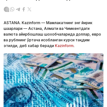
ASTANA. Kazinform — Мамлакатнинг энг йирик
шаҳарлари — Астана, Алмати ва Чимкентдаги
валюта айирбошлаш шохобчаларида доллар, евро
ва рублнинг ўртача ҳисобланган курси тақдим
этилди, деб хабар беради
Kazinform
.