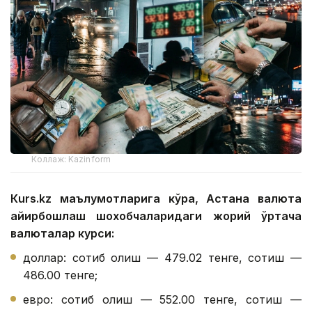
Коллаж: Kazinform
Кurs.kz маълумотларига кўра, Астана валюта
айирбошлаш шохобчаларидаги жорий ўртача
валюталар курси:
доллар: сотиб олиш — 479.02 тенге, сотиш —
486.00 тенге;
евро: сотиб олиш — 552.00 тенге, сотиш —