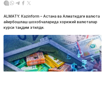
ALMATY. Кazinform – Астана ва Алматидаги валюта
айирбошлаш шохобчаларида хорижий валюталар
курси тақдим этилди.
Коллаж: Kazinform / Freepik