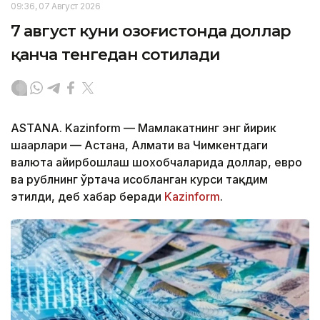
09:36, 07 Август 2026
7 август куни Қозоғистонда доллар
қанча тенгедан сотилади
ASTANA. Kazinform — Мамлакатнинг энг йирик
шаҳарлари — Астана, Алмати ва Чимкентдаги
валюта айирбошлаш шохобчаларида доллар, евро
ва рублнинг ўртача ҳисобланган курси тақдим
этилди, деб хабар беради
Kazinform
.