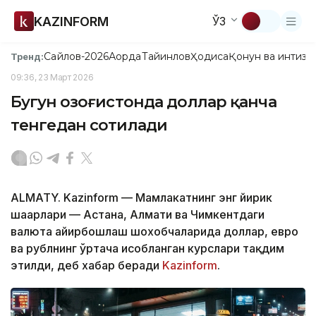
KAZINFORM
ЎЗ
Сайлов-2026
Ақорда
Тайинлов
Ҳодиса
Қонун ва интизо
Тренд:
09:36, 23 Март 2026
Бугун Қозоғистонда доллар қанча
тенгедан сотилади
ALMATY. Kazinform — Мамлакатнинг энг йирик
шаҳарлари — Астана, Алмати ва Чимкентдаги
валюта айирбошлаш шохобчаларида доллар, евро
ва рублнинг ўртача ҳисобланган курслари тақдим
этилди, деб хабар беради
Kazinform
.