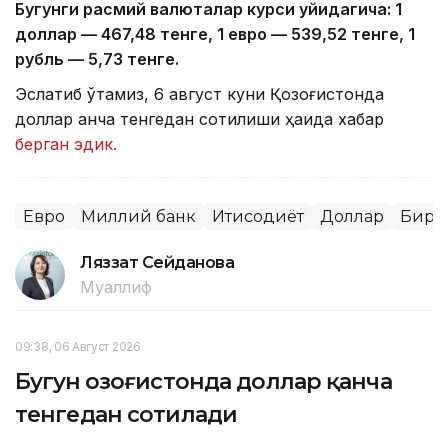
Бугунги расмий валюталар курси қуйидагича: 1
доллар — 4
67,4
8 тенге, 1 евро — 5
39,52
тенге, 1
рубль — 5
,7
3 тенге.
Эслатиб ўтамиз, 6 август куни Қозоғистонда
доллар қанча тенгедан сотилиши ҳақида хабар
берган эдик.
Евро
Миллий банк
Иқтисодиёт
Доллар
Бирж
Ляззат Сейданова
Муаллиф
09:38, 06 Август 2026
Бугун Қозоғистонда доллар қанча
тенгедан сотилади