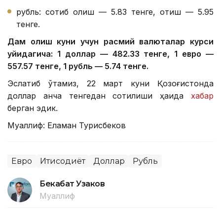
рубль: сотиб олиш — 5.83 тенге, отиш — 5.95
тенге.
Дам олиш куни учун расмий валюталар курси
қуйидагича: 1 доллар — 482.33 тенге, 1 евро —
557.57 тенге, 1 рубль — 5.74 тенге.
Эслатиб ўтамиз, 22 март куни Қозоғистонда
доллар қанча тенгедан сотилиши ҳақида
хабар
берган эдик.
Муаллиф: Еламан Турисбеков
Евро
Иқтисодиёт
Доллар
Рубль
Бекабат Узаков
Муаллиф