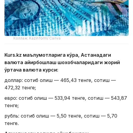
Коллаж: Kazinform/ Canva
Kurs.kz маълумотларига кўра, Астанадаги
валюта айирбошлаш шохобчаларидаги жорий
ўртача валюта курси:
доллар: сотиб олиш — 465,43 тенге, сотиш —
472,32 тенге;
евро: сотиб олиш — 533,94 тенге, сотиш — 543,87
тенге;
рубль: сотиб олиш — 5,50 тенге, сотиш — 5,70
тенге.