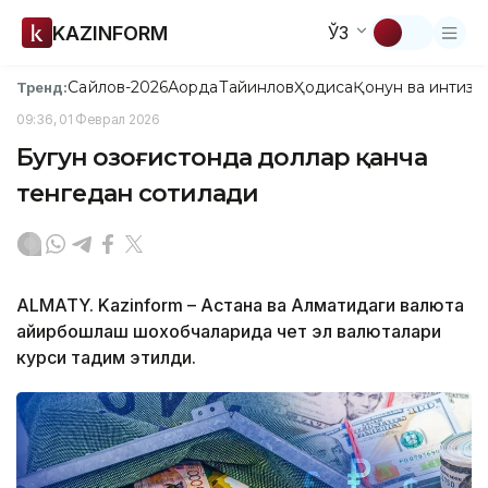
KAZINFORM
ЎЗ
Сайлов-2026
Ақорда
Тайинлов
Ҳодиса
Қонун ва интизо
Тренд:
09:36, 01 Феврал 2026
Бугун Қозоғистонда доллар қанча
тенгедан сотилади
АLMATY. Kazinform – Астана ва Алматидаги валюта
айирбошлаш шохобчаларида чет эл валюталари
курси тақдим этилди.