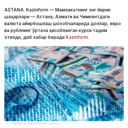
ASTANA. Kazinform — Мамлакатнинг энг йирик
шаҳарлари — Астана, Алмати ва Чимкентдаги
валюта айирбошлаш шохобчаларида доллар, евро
ва рублнинг ўртача ҳисобланган курси тақдим
этилди, деб хабар беради
Kazinform
.
Коллаж: Kazinform/ Canva