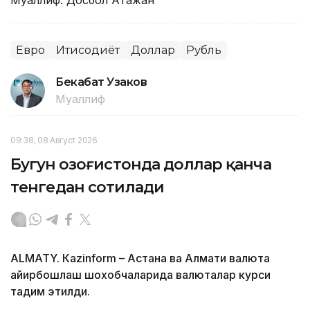
Муаллиф: Досбол Атажан
Евро
Иқтисодиёт
Доллар
Рубль
Бекабат Узаков
Муаллиф
09:38, 08 Август 2026
Бугун Қозоғистонда доллар қанча
тенгедан сотилади
ALMATY. Кazinform – Астана ва Алмати валюта
айирбошлаш шохобчаларида валюталар курси
тақдим этилди.