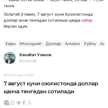
тенге.
Эслатиб ўтамиз, 7 август куни Қозоғистонда
доллар қанча тенгедан сотилиши ҳақида
хабар
берган эдик.
Евро
Иқтисодиёт
Доллар
Алмати
Рубль
Аст
Бекабат Узаков
Муаллиф
09:36, 07 Август 2026
7 август куни Қозоғистонда доллар
қанча тенгедан сотилади