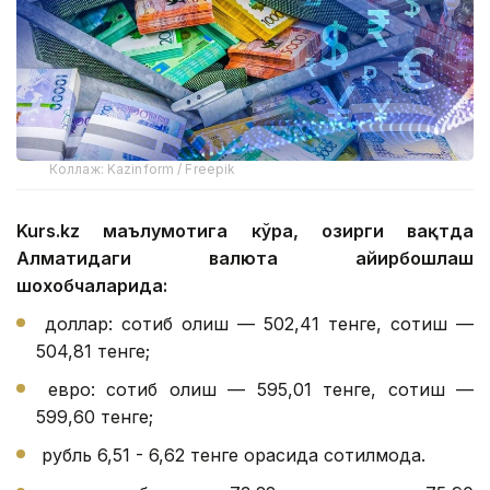
Коллаж: Kazinform / Freepik
Kurs.kz маълумотига кўра, ҳозирги вақтда
Алматидаги валюта айирбошлаш
шохобчаларида:
доллар: сотиб олиш — 502,41 тенге, сотиш —
504,81 тенге;
евро: сотиб олиш — 595,01 тенге, сотиш —
599,60 тенге;
рубль 6,51 - 6,62 тенге орасида сотилмоқда.