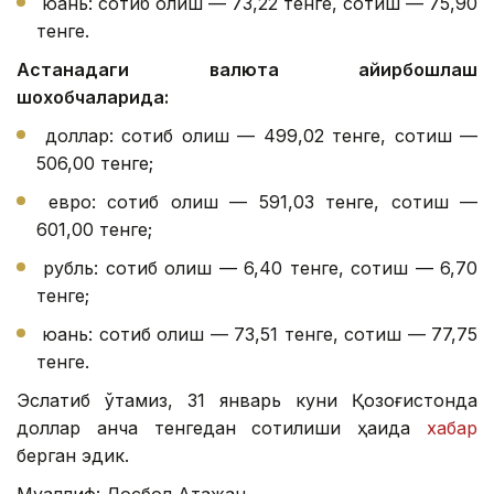
юань: сотиб олиш — 73,22 тенге, сотиш — 75,90
тенге.
Астанадаги валюта айирбошлаш
шохобчаларида:
доллар: сотиб олиш — 499,02 тенге, сотиш —
506,00 тенге;
евро: сотиб олиш — 591,03 тенге, сотиш —
601,00 тенге;
рубль: сотиб олиш — 6,40 тенге, сотиш — 6,70
тенге;
юань: сотиб олиш — 73,51 тенге, сотиш — 77,75
тенге.
Эслатиб ўтамиз, 31 январь куни Қозоғистонда
доллар қанча тенгедан сотилиши ҳақида
хабар
берган эдик.