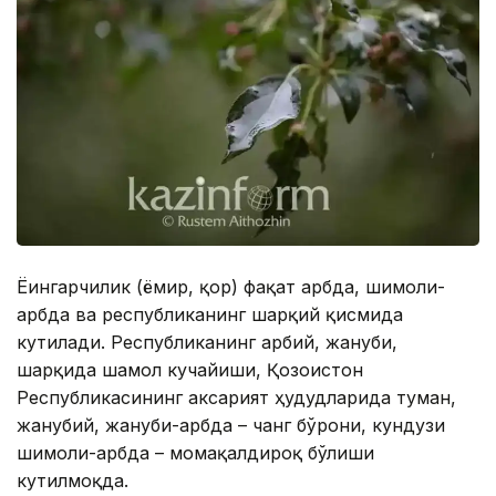
Ёғингарчилик (ёмғир, қор) фақат ғарбда, шимоли-
ғарбда ва республиканинг шарқий қисмида
кутилади. Республиканинг ғарбий, жануби,
шарқида шамол кучайиши, Қозоғистон
Республикасининг аксарият ҳудудларида туман,
жанубий, жануби-ғарбда – чанг бўрони, кундузи
шимоли-ғарбда – момақалдироқ бўлиши
кутилмоқда.