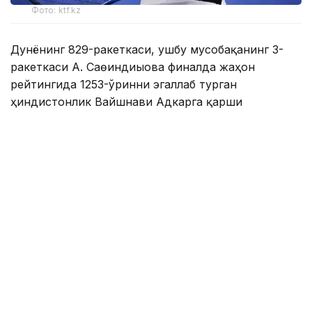
Фото: ktf.kz
Дунёнинг 829-ракеткаси, ушбу мусобақанинг 3-
ракеткаси А. Саөиндиыова финалда жаҳон
рейтингида 1253-ўринни эгаллаб турган
ҳиндистонлик Вайшнави Адкарга қарши
чемпионлик учун кураш олиб борди.
Биринчи партия кескин курашлар остида ўтди,
Аружан тай-брейкда муваффақиятли ўйнади - 7:6
(8:6).
Иккинчи сетда қозоғистонлик ёш теннисчи
рақибига ҳеч қандай имконият қолдирмади - 6:0.
Шу тариқа Аружан Сағиндиқова муҳим ғалабага
эришди.
Эслатиб ўтамиз, аввалроқ Аружан Сағиндиқова
Тунисдаги мусобақа финалига чиққани ҳақида