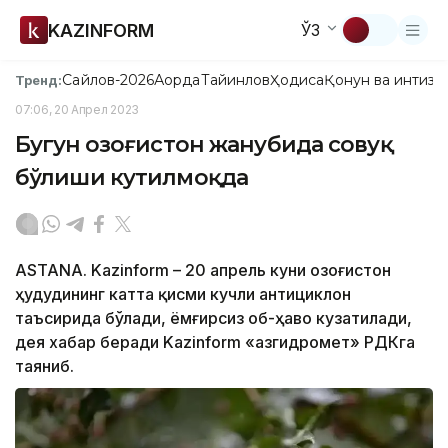
KAZINFORM
ЎЗ
Сайлов-2026
Ақорда
Тайинлов
Ҳодиса
Қонун ва интизо
Тренд:
07:06, 20 Апрел 2023
Бугун Қозоғистон жанубида совуқ
бўлиши кутилмоқда
ASTANA. Kazinform – 20 апрель куни Қозоғистон
ҳудудининг катта қисми кучли антициклон
таъсирида бўлади, ёмғирсиз об-ҳаво кузатилади,
дея хабар беради Kazinform «Қазгидромет» РДКга
таяниб.