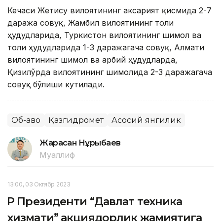
Кечаси Жетису вилоятининг аксарият қисмида 2-7
даража совуқ, Жамбил вилоятининг тоғли
ҳудудларида, Туркистон вилоятининг шимол ва
тоғли ҳудудларида 1-3 даражагача совуқ, Алмати
вилоятининг шимол ва ғарбий ҳудудларда,
Қизилўрда вилоятининг шимолида 2-3 даражагача
совуқ бўлиши кутилади.
Об-ҳаво
Қазгидромет
Асосий янгилик
Жарасқан Нұрыбаев
Муаллиф
13:00, 03 Октябр 2023
ҚР Президенти “Давлат техника
хизмати” акциядорлик жамиятига