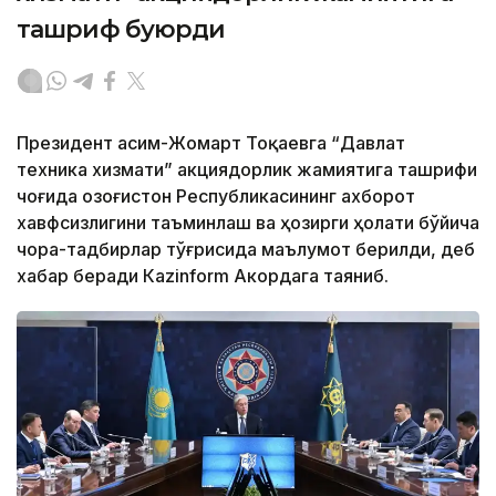
ташриф буюрди
Президент Қасим-Жомарт Тоқаевга “Давлат
техника хизмати” акциядорлик жамиятига ташрифи
чоғида Қозоғистон Республикасининг ахборот
хавфсизлигини таъминлаш ва ҳозирги ҳолати бўйича
чора-тадбирлар тўғрисида маълумот берилди, деб
хабар беради Каzinform Акордага таяниб.