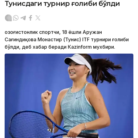
Тунисдаги турнир ғолиби бўлди
Қозоғистонлик спортчи, 18 ёшли Аружан
Сағиндиқова Монастир (Тунис) ITF турнири ғолиби
бўлди, деб хабар беради Каzinform мухбири.