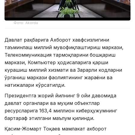
Фото: Akorda
Давлат раҳбарига Ахборот хавфсизлигини
таъминлаш миллий мувофиқлаштириш маркази,
Телекоммуникация тармоқларини бошқариш
маркази, Компьютер ҳодисаларига қарши
курашиш миллий хизмати ва Зарарли кодларни
ўрганиш маркази фаолиятининг жараёни ва
натижалари кўрсатилди.
Президентга жорий йилнинг 9 ойи давомида
давлат органлари ва муҳим объектлар
ресурсларига 163,4 миллион киберҳужумнинг
бартараф этилгани маълум қилинди.
Қасим-Жомарт Тоқаев мамлакат ахборот