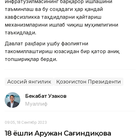
инфратузилмасининг барқарор ишлашини
таъминлаш ва бу соҳадаги ҳар қандай
хавфсизликка таҳдидларни қайтариш
механизмларини ишлаб чиқиш муҳимлигини
таъкидлади.
Давлат раҳбари ушбу фаолиятни
такомиллаштириш юзасидан бир қатор аниқ
топшириқлар берди.
Асосий янгилик
Қозоғистон Президенти
Бекабат Узаков
Муаллиф
09:05, 18 Сентябр 2023
18 ёшли Аружан Сағиндиқова