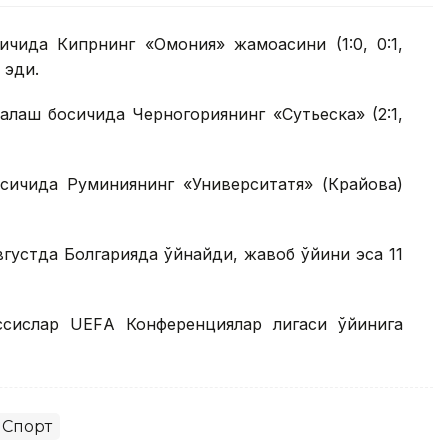
ичида Кипрнинг «Омония» жамоасини (1:0, 0:1,
 эди.
алаш босқичида Черногориянинг «Сутьеска» (2:1,
сқичида Руминиянинг «Университатя» (Крайова)
вгустда Болгарияда ўйнайди, жавоб ўйини эса 11
ассислар UEFА Конференциялар лигаси ўйинига
Спорт