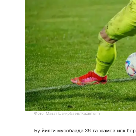
Фото: Мақсат Шағирбаев/ Kazinform
Бу йилги мусобақада 36 та жамоа илк бор