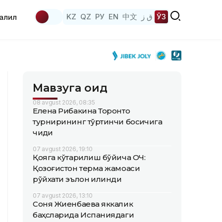
KZ
QZ
РУ
EN
中文
ق ز
ЎЗ
аҳлил
Мавзуга оид
08 avgust 2026, 08:35
Елена Рибакина Торонто
турнирининг тўртинчи босқичига
чиқди
07 avgust 2026, 19:10
Қояга кўтарилиш бўйича ОЧ:
Қозоғистон терма жамоаси
рўйхати эълон қилинди
07 avgust 2026, 13:10
Соня Жиенбаева яккалик
баҳсларида Испаниядаги