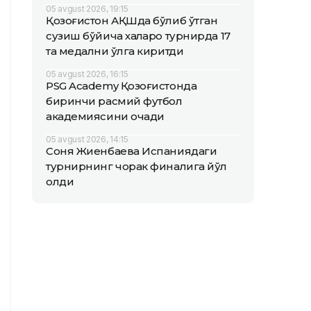
05 avgust 2026, 19:15
Қозоғистон АҚШда бўлиб ўтган
сузиш бўйича халқаро турнирда 17
та медални қўлга киритди
05 avgust 2026, 16:15
PSG Academy Қозоғистонда
биринчи расмий футбол
академиясини очади
05 avgust 2026, 14:15
Соня Жиенбаева Испаниядаги
турнирнинг чорак финалига йўл
олди