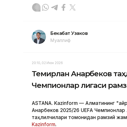
Бекабат Узаков
Муаллиф
20:10, 02 Июн 2026
Темирлан Анарбеков та
Чемпионлар лигаси рам
ASTANA. Kazinform — Алматининг "Қа
Анарбеков 2025/26 UEFА Чемпионлар л
таҳлилчилари томонидан рамзий жамо
Kazinform
.