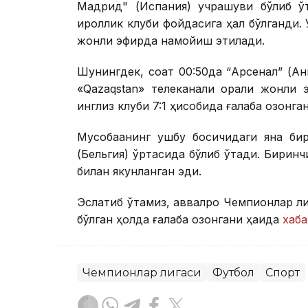
Мадрид" (Испания) учрашуви бўлиб ўт
қироллик клуби фойдасига ҳал бўлганди.
жонли эфирда намойиш этилади.
Шунингдек, соат 00:50да “Арсенал” (Ан
«Qazaqstan» телеканали орқали жонли
инглиз клуби 7:1 ҳисобида ғалаба қозонга
Мусобақанинг ушбу босқичидаги яна би
(Бельгия) ўртасида бўлиб ўтади. Биринч
билан якунланган эди.
Эслатиб ўтамиз, аввалроқ Чемпионлар л
бўлган ҳолда ғалаба қозонгани ҳақида
хаба
Чемпионлар лигаси
Футбол
Спорт