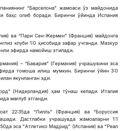
спаниянинг “Барселона” жамоаси ўз майдонида
рши баҳс олиб боради. Биринчи ўйинда Испания
глия) ва “Пари Сен-Жермен” (Франция) майдонга
глиз клуби 1:0 ҳисобида зафар қучганди. Мазкур
жонли эфирда намойиш этилади.
рмания) – “Бавария” (Германия) учрашувини эса
эфирда томоша қилиш мумкин. Биринчи ўйин 3:0
илан якунланган эди.
орд” (Нидерландия) ҳам тўқнаш келади. Италия
бида мағлуб этганди.
ат 22:35да “Лилль” (Франция) ва “Боруссия
ашади. Дастлабки учрашувда жамоаларни 1:1
0:50да эса "Атлетико Мадрид" (Испания) ва "Реал