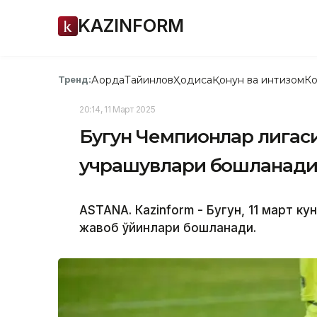
KAZINFORM
Ақорда
Тайинлов
Ҳодиса
Қонун ва интизом
Ко
Тренд:
20:14, 11 Март 2025
Бугун Чемпионлар лигаси
учрашувлари бошланад
ASTANА. Кazinform - Бугун, 11 март к
жавоб ўйинлари бошланади.