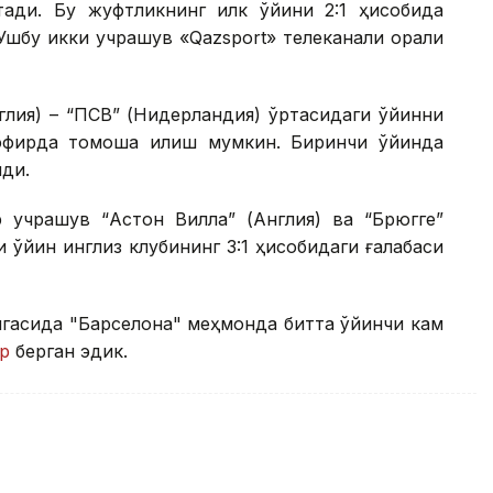
ади. Бу жуфтликнинг илк ўйини 2:1 ҳисобида
 Ушбу икки учрашув «Qazsport» телеканали орқали
глия) – “ПСВ” (Нидерландия) ўртасидаги ўйинни
 эфирда томоша қилиш мумкин. Биринчи ўйинда
нди.
р учрашув “Астон Вилла” (Англия) ва “Брюгге”
и ўйин инглиз клубининг 3:1 ҳисобидаги ғалабаси
игасида "Барселона" меҳмонда битта ўйинчи кам
р
берган эдик.