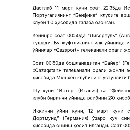
Дастлаб 11 март куни соат 22:35да И
Португалиянинг “Бенфика” клубига қа
клуби 1:0 ҳисобида ғалаба қозонган.
Кейинроқ соат 00:50да “Ливерпуль” (Ан
тушади. Бу жуфтликнинг илк ўйинида ин
ўйинлар «Qazsport» телеканали орқали 
Соат 00:50да бошланадиган “Байер” (Ге
«Qazaqstan» телеканали орқали жонли 
ҳисобида Мюнхен клубининг устунлиги б
Шу куни “Интер” (Италия) ва “Фейено
клуби биринчи ўйинда рақибини 2:0 ҳисо
Иккинчи ўйин куни, 12 март куни со
Дортмунд” (Германия) ўзаро куч син
ҳисобида қониқиш ҳосил қилганди. Соат 0