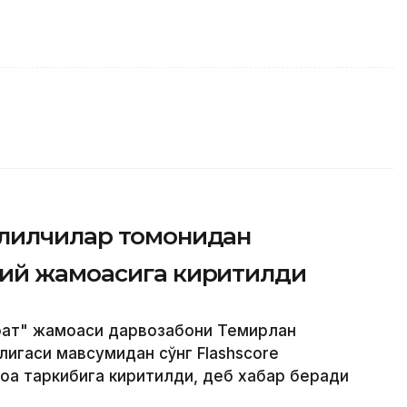
ҳлилчилар томонидан
зий жамоасига киритилди
йрат" жамоаси дарвозабони Темирлан
игаси мавсумидан сўнг Flashscore
а таркибига киритилди, деб хабар беради