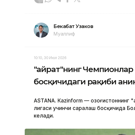
Бекабат Узаков
Муаллиф
10:10, 30 Июл 2026
"Қайрат"нинг Чемпионлар
босқичидаги рақиби ани
ASTANА. Кazinform — Қозоғистоннинг 
лигаси учинчи саралаш босқичида Бо
келади.