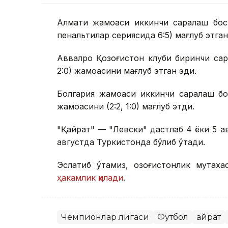
Алмати жамоаси иккинчи саралаш босқ
пенальтилар сериясида 6:5) мағлуб этган
Аввалроқ Қозоғистон клуби биринчи сар
2:0) жамоасини мағлуб этган эди.
Болгария жамоаси иккинчи саралаш бо
жамоасини (2:2, 1:0) мағлуб этди.
"Қайрат" — "Левски" дастлаб 4 ёки 5 а
августда Туркистонда бўлиб ўтади.
Эслатиб ўтамиз, қозоғистонлик мутах
ҳакамлик қилади
.
Чемпионлар лигаси
Футбол
Қайрат