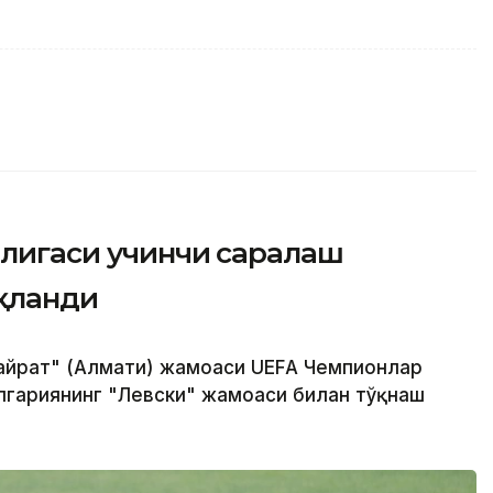
 лигаси учинчи саралаш
қланди
"Қайрат" (Алмати) жамоаси UEFА Чемпионлар
лгариянинг "Левски" жамоаси билан тўқнаш