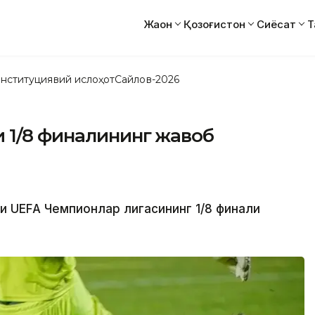
Жаҳон
Қозоғистон
Сиёсат
Т
нституциявий ислоҳот
Сайлов-2026
 1/8 финалининг жавоб
и
уни UEFА Чемпионлар лигасининг 1/8 финали