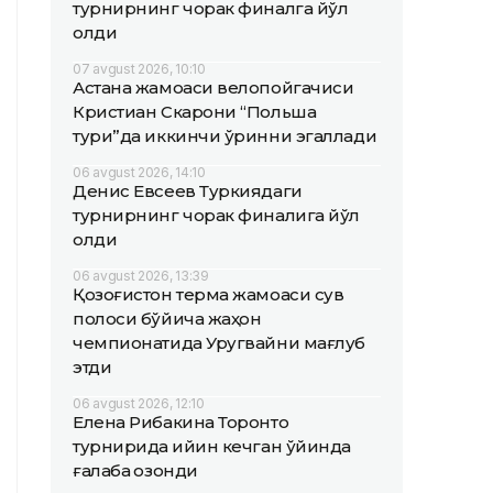
турнирнинг чорак финалга йўл
олди
07 avgust 2026, 10:10
Астана жамоаси велопойгачиси
Кристиан Скарони “Польша
тури”да иккинчи ўринни эгаллади
06 avgust 2026, 14:10
Денис Евсеев Туркиядаги
турнирнинг чорак финалига йўл
олди
06 avgust 2026, 13:39
Қозоғистон терма жамоаси сув
полоси бўйича жаҳон
чемпионатида Уругвайни мағлуб
этди
06 avgust 2026, 12:10
Елена Рибакина Торонто
турнирида қийин кечган ўйинда
ғалаба қозонди