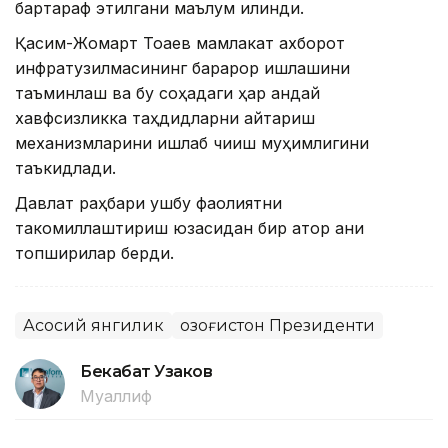
бартараф этилгани маълум қилинди.
Қасим-Жомарт Тоқаев мамлакат ахборот
инфратузилмасининг барқарор ишлашини
таъминлаш ва бу соҳадаги ҳар қандай
хавфсизликка таҳдидларни қайтариш
механизмларини ишлаб чиқиш муҳимлигини
таъкидлади.
Давлат раҳбари ушбу фаолиятни
такомиллаштириш юзасидан бир қатор аниқ
топшириқлар берди.
Асосий янгилик
Қозоғистон Президенти
Бекабат Узаков
Муаллиф