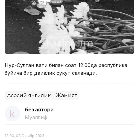
Нур-Султан вақти билан соат 12:00да республика
бўйича бир дақиқалик сукут сақланади.
Асосий янгилик
Жамият
без автора
Муаллиф
13:00, 03 Октябр 2023