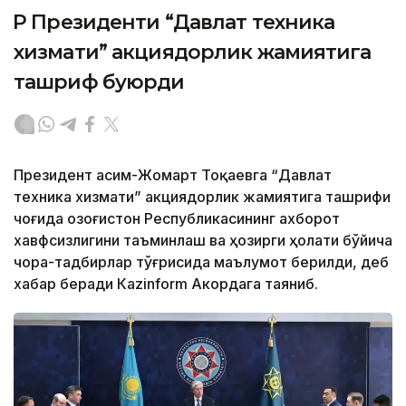
ҚР Президенти “Давлат техника
хизмати” акциядорлик жамиятига
ташриф буюрди
Президент Қасим-Жомарт Тоқаевга “Давлат
техника хизмати” акциядорлик жамиятига ташрифи
чоғида Қозоғистон Республикасининг ахборот
хавфсизлигини таъминлаш ва ҳозирги ҳолати бўйича
чора-тадбирлар тўғрисида маълумот берилди, деб
хабар беради Каzinform Акордага таяниб.