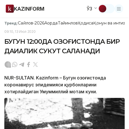
KAZINFORM
ЎЗ
Сайлов-2026
Ақорда
Тайинлов
Ҳодиса
Қонун ва интизо
Тренд:
09:10, 13 Июл 2020
БУГУН 12:00ДА ҚОЗОҒИСТОНДА БИР
ДАҚИҚАЛИК СУКУТ САҚЛАНАДИ
NUR-SULTAN. Kazinform – Бугун Қозоғистонда
коронавирус эпидемияси қурбонларини
хотирлайдиган Умуммиллий мотам куни.