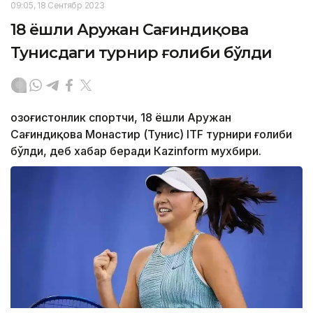
09:05, 18 Сентябр 2023
18 ёшли Аружан Сағиндиқова
Тунисдаги турнир ғолиби бўлди
Қозоғистонлик спортчи, 18 ёшли Аружан
Сағиндиқова Монастир (Тунис) ITF турнири ғолиби
бўлди, деб хабар беради Каzinform мухбири.