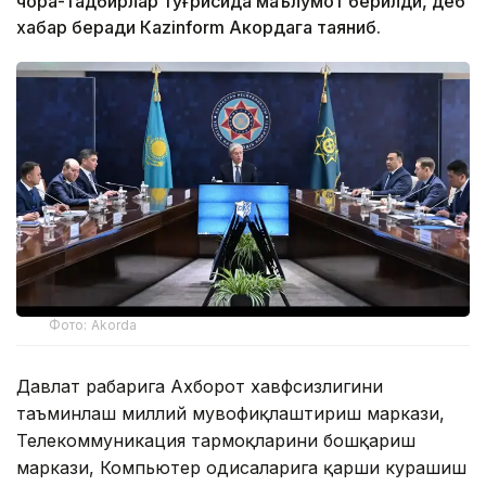
чора-тадбирлар тўғрисида маълумот берилди, деб
хабар беради Каzinform Акордага таяниб.
Фото: Akorda
Давлат раҳбарига Ахборот хавфсизлигини
таъминлаш миллий мувофиқлаштириш маркази,
Телекоммуникация тармоқларини бошқариш
маркази, Компьютер ҳодисаларига қарши курашиш