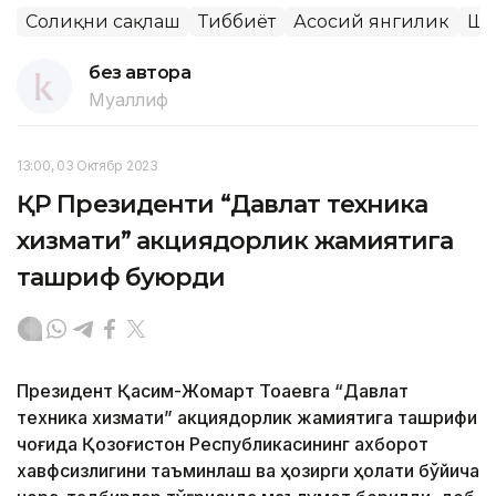
Соғлиқни сақлаш
Тиббиёт
Асосий янгилик
Ша
без автора
Муаллиф
13:00, 03 Октябр 2023
ҚР Президенти “Давлат техника
хизмати” акциядорлик жамиятига
ташриф буюрди
Президент Қасим-Жомарт Тоқаевга “Давлат
техника хизмати” акциядорлик жамиятига ташрифи
чоғида Қозоғистон Республикасининг ахборот
хавфсизлигини таъминлаш ва ҳозирги ҳолати бўйича