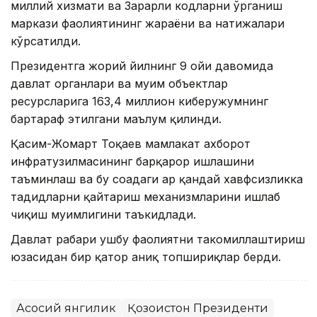
миллий хизмати ва Зарарли кодларни ўрганиш
маркази фаолиятининг жараёни ва натижалари
кўрсатилди.
Президентга жорий йилнинг 9 ойи давомида
давлат органлари ва муҳим объектлар
ресурсларига 163,4 миллион киберҳужумнинг
бартараф этилгани маълум қилинди.
Қасим-Жомарт Тоқаев мамлакат ахборот
инфратузилмасининг барқарор ишлашини
таъминлаш ва бу соҳадаги ҳар қандай хавфсизликка
таҳдидларни қайтариш механизмларини ишлаб
чиқиш муҳимлигини таъкидлади.
Давлат раҳбари ушбу фаолиятни такомиллаштириш
юзасидан бир қатор аниқ топшириқлар берди.
Асосий янгилик
Қозоғистон Президенти