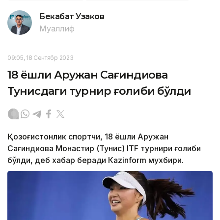
Бекабат Узаков
Муаллиф
09:05, 18 Сентябр 2023
18 ёшли Аружан Сағиндиқова
Тунисдаги турнир ғолиби бўлди
Қозоғистонлик спортчи, 18 ёшли Аружан
Сағиндиқова Монастир (Тунис) ITF турнири ғолиби
бўлди, деб хабар беради Каzinform мухбири.