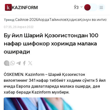
KAZINFORM
ЎЗ
Сайлов-2026
Ақорда
Тайинлов
Ҳодиса
Қонун ва интизо
Тренд:
07:35, 26 Апрел 2022
Бу йил Шарқий Қозоғистондан 100
нафар шифокор хорижда малака
оширади
ÓSKEMEN. Kazinform – Шарқий Қозоғистон
вилоятининг 341 нафар тиббиёт ходими сўнгги 5 йил
ичида Европа давлатларида малака оширди, дея
хабар беради Kazinform мухбири.