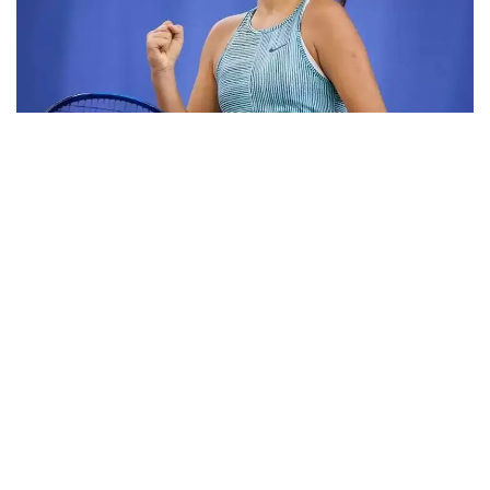
Фото: ktf.kz
Дунёнинг 829-ракеткаси, ушбу мусобақанинг 3-
ракеткаси А. Саөиндиыова финалда жаҳон
рейтингида 1253-ўринни эгаллаб турган
ҳиндистонлик Вайшнави Адкарга қарши
чемпионлик учун кураш олиб борди.
Биринчи партия кескин курашлар остида ўтди,
Аружан тай-брейкда муваффақиятли ўйнади - 7:6
(8:6).