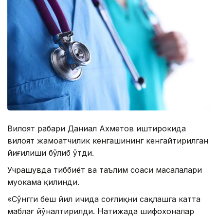
Вилоят раҳбари Даниал Ахметов иштирокида
вилоят жамоатчилик кенгашининг кенгайтирилган
йиғилиши бўлиб ўтди.
Учрашувда тиббиёт ва таълим соҳаси масалалари
муҳокама қилинди.
«Сўнгги беш йил ичида соғлиқни сақлашга катта
маблағ йўналтирилди. Натижада шифохоналар