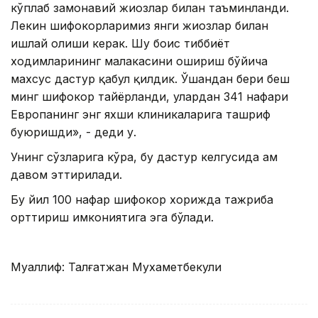
кўплаб замонавий жиҳозлар билан таъминланди.
Лекин шифокорларимиз янги жиҳозлар билан
ишлай олиши керак. Шу боис тиббиёт
ходимларининг малакасини ошириш бўйича
махсус дастур қабул қилдик. Ўшандан бери беш
минг шифокор тайёрланди, улардан 341 нафари
Европанинг энг яхши клиникаларига ташриф
буюришди», - деди у.
Унинг сўзларига кўра, бу дастур келгусида ҳам
давом эттирилади.
Бу йил 100 нафар шифокор хорижда тажриба
орттириш имкониятига эга бўлади.
Муаллиф: Талғатжан Мухаметбекули