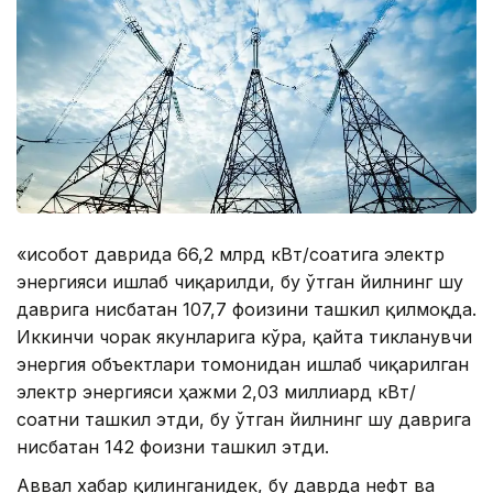
«Ҳисобот даврида 66,2 млрд кВт/соатига электр
энергияси ишлаб чиқарилди, бу ўтган йилнинг шу
даврига нисбатан 107,7 фоизини ташкил қилмоқда.
Иккинчи чорак якунларига кўра, қайта тикланувчи
энергия объектлари томонидан ишлаб чиқарилган
электр энергияси ҳажми 2,03 миллиард кВт/
соатни ташкил этди, бу ўтган йилнинг шу даврига
нисбатан 142 фоизни ташкил этди.
Аввал хабар қилинганидек, бу даврда нефт ва