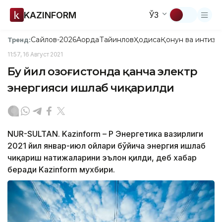
KAZINFORM
ЎЗ
Сайлов-2026
Ақорда
Тайинлов
Ҳодиса
Қонун ва интизо
Тренд:
11:57, 16 Август 2021
Бу йил Қозоғистонда қанча электр
энергияси ишлаб чиқарилди
NUR-SULTAN. Kazinform – ҚР Энергетика вазирлиги
2021 йил январ-июл ойлари бўйича энергия ишлаб
чиқариш натижаларини эълон қилди, деб хабар
беради Kazinform мухбири.