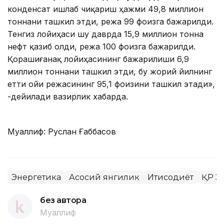
конденсат ишлаб чиқариш ҳажми 49,8 миллион
тоннани ташкил этди, режа 99 фоизга бажарилди.
Тенгиз лойиҳаси шу даврда 15,9 миллион тонна
нефт қазиб олди, режа 100 фоизга бажарилди.
Қорашиғанақ лойиҳасининг бажарилиши 6,9
миллион тоннани ташкил этди, бу жорий йилнинг
етти ойи режасининг 95,1 фоизини ташкил этади»,
-дейилади вазирлик хабарда.
Муаллиф: Руслан Ғаббасов
Энергетика
Асосий янгилик
Иқтисодиёт
ҚР Э
без автора
Муаллиф