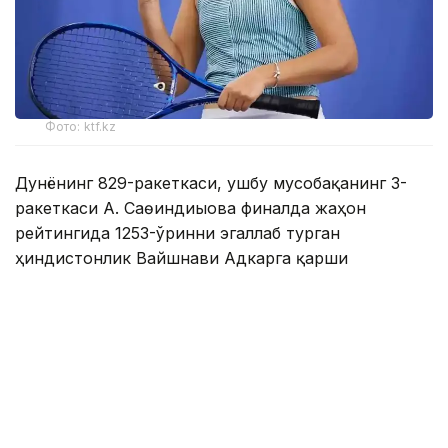
Фото: ktf.kz
Дунёнинг 829-ракеткаси, ушбу мусобақанинг 3-
ракеткаси А. Саөиндиыова финалда жаҳон
рейтингида 1253-ўринни эгаллаб турган
ҳиндистонлик Вайшнави Адкарга қарши
чемпионлик учун кураш олиб борди.
Биринчи партия кескин курашлар остида ўтди,
Аружан тай-брейкда муваффақиятли ўйнади - 7:6
(8:6).
Иккинчи сетда қозоғистонлик ёш теннисчи
рақибига ҳеч қандай имконият қолдирмади - 6:0.