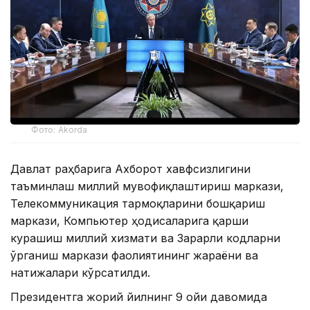
Фото: Akorda
Давлат раҳбарига Ахборот хавфсизлигини
таъминлаш миллий мувофиқлаштириш маркази,
Телекоммуникация тармоқларини бошқариш
маркази, Компьютер ҳодисаларига қарши
курашиш миллий хизмати ва Зарарли кодларни
ўрганиш маркази фаолиятининг жараёни ва
натижалари кўрсатилди.
Президентга жорий йилнинг 9 ойи давомида