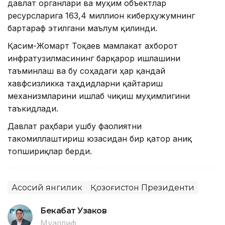
давлат органлари ва муҳим объектлар
ресурсларига 163,4 миллион киберҳужумнинг
бартараф этилгани маълум қилинди.
Қасим-Жомарт Тоқаев мамлакат ахборот
инфратузилмасининг барқарор ишлашини
таъминлаш ва бу соҳадаги ҳар қандай
хавфсизликка таҳдидларни қайтариш
механизмларини ишлаб чиқиш муҳимлигини
таъкидлади.
Давлат раҳбари ушбу фаолиятни
такомиллаштириш юзасидан бир қатор аниқ
топшириқлар берди.
Асосий янгилик
Қозоғистон Президенти
Бекабат Узаков
Муаллиф