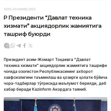
13:00, 03 Октябр 2023
ҚР Президенти “Давлат техника
хизмати” акциядорлик жамиятига
ташриф буюрди
Президент Қасим-Жомарт Тоқаевга “Давлат
техника хизмати” акциядорлик жамиятига ташрифи
чоғида Қозоғистон Республикасининг ахборот
хавфсизлигини таъминлаш ва ҳозирги ҳолати бўйича
чора-тадбирлар тўғрисида маълумот берилди, деб
хабар беради Каzinform Акордага таяниб.