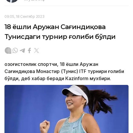
09:05, 18 Сентябр 2023
18 ёшли Аружан Сағиндиқова
Тунисдаги турнир ғолиби бўлди
Қозоғистонлик спортчи, 18 ёшли Аружан
Сағиндиқова Монастир (Тунис) ITF турнири ғолиби
бўлди, деб хабар беради Каzinform мухбири.