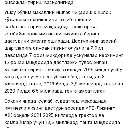
ривожлантириш вазирлигида.
Ушбу бўлим маҳаллий ишлаб чиқариш қишлоқ
хўжалиги техникасини сотиб олишни
рағбатлантириш мақсадида трактор ва
комбайнларни имтиёзли лизингга бериш
дастурини амалга оширади. Дастурнинг асосий
шартларига биноан лизинг олувчига 7 йил
давомида 7 фоиз миқдорида ускуналар нархининг
15 фоизи миқдорида дастлабки тўлов билан
молиялаштириш таклиф этилади. 2018 йилда ушбу
мақсадлар учун республика бюджетидан 3
миллиард тенге, 2019 йилда 3,5 миллиард тенге ва
2020 йилда 6,5 ​​миллиард тенге ажратилган.
Соҳани янада қўллаб-қувватлаш мақсадида
имтиёзли лизинг дастури асосида «ҚТБ-Лизинг»
АЖ орқали 2021-2025 йилларда трактор ва
комбайнлар учун 13,5 миллиард танга миқдорида