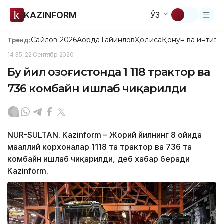
KAZINFORM
ЎЗ
Сайлов-2026
Ақорда
Тайинлов
Ҳодиса
Қонун ва интизо
Тренд:
14:35, 22 Сентябр 2020
Бу йил Қозоғистонда 1 118 трактор ва
736 комбайн ишлаб чиқарилди
NUR-SULTAN. Kazinform – Жорий йилнинг 8 ойида
маҳаллий корхоналар 1118 та трактор ва 736 та
комбайн ишлаб чиқарилди, деб хабар беради
Kazinform.