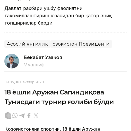
Давлат раҳбари ушбу фаолиятни
такомиллаштириш юзасидан бир қатор аниқ
топшириқлар берди.
Асосий янгилик
Қозоғистон Президенти
Бекабат Узаков
Муаллиф
09:05, 18 Сентябр 2023
18 ёшли Аружан Сағиндиқова
Тунисдаги турнир ғолиби бўлди
Қозоғистонлик спортчи, 18 ёшли Аружан