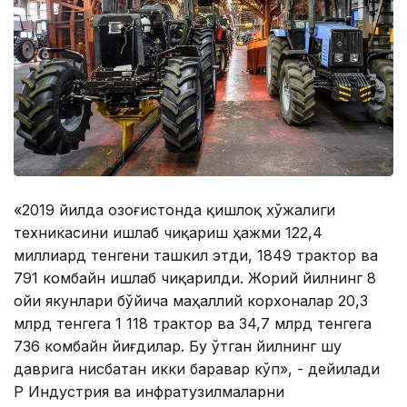
«2019 йилда Қозоғистонда қишлоқ хўжалиги
техникасини ишлаб чиқариш ҳажми 122,4
миллиард тенгени ташкил этди, 1849 трактор ва
791 комбайн ишлаб чиқарилди. Жорий йилнинг 8
ойи якунлари бўйича маҳаллий корхоналар 20,3
млрд тенгега 1 118 трактор ва 34,7 млрд тенгега
736 комбайн йиғдилар. Бу ўтган йилнинг шу
даврига нисбатан икки баравар кўп», - дейилади
ҚР Индустрия ва инфратузилмаларни