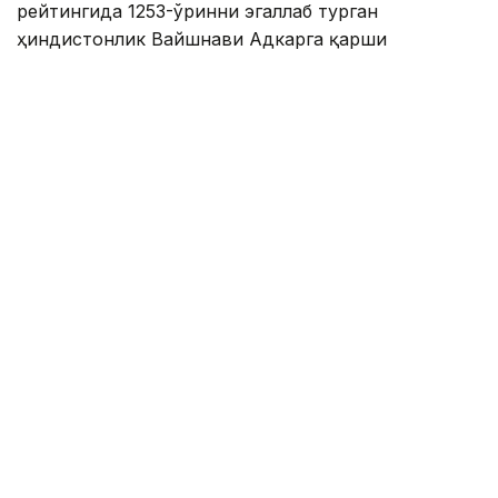
рейтингида 1253-ўринни эгаллаб турган
ҳиндистонлик Вайшнави Адкарга қарши
чемпионлик учун кураш олиб борди.
Биринчи партия кескин курашлар остида ўтди,
Аружан тай-брейкда муваффақиятли ўйнади - 7:6
(8:6).
Иккинчи сетда қозоғистонлик ёш теннисчи
рақибига ҳеч қандай имконият қолдирмади - 6:0.
Шу тариқа Аружан Сағиндиқова муҳим ғалабага
эришди.
Эслатиб ўтамиз, аввалроқ Аружан Сағиндиқова
Тунисдаги мусобақа финалига чиққани ҳақида
хабар
берган эдик.
Муаллиф: Ғайсағали Сейтақ