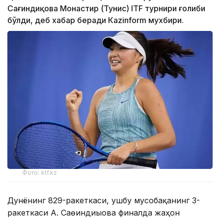
Сағиндиқова Монастир (Тунис) ITF турнири ғолиби
бўлди, деб хабар беради Каzinform мухбири.
Фото: ktf.kz
Дунёнинг 829-ракеткаси, ушбу мусобақанинг 3-
ракеткаси А. Саөиндиыова финалда жаҳон