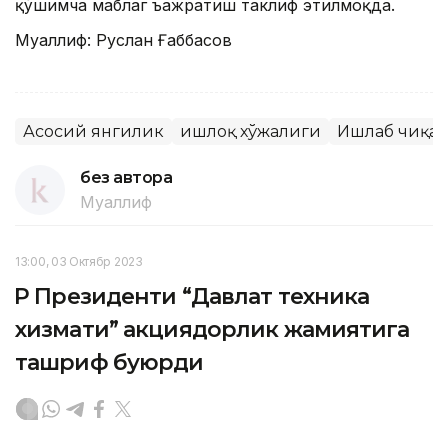
қўшимча маблаг ъажратиш таклиф этилмоқда.
Муаллиф: Руслан Ғаббасов
Асосий янгилик
Қишлоқ хўжалиги
Ишлаб чиқа
без автора
Муаллиф
13:00, 03 Октябр 2023
ҚР Президенти “Давлат техника
хизмати” акциядорлик жамиятига
ташриф буюрди