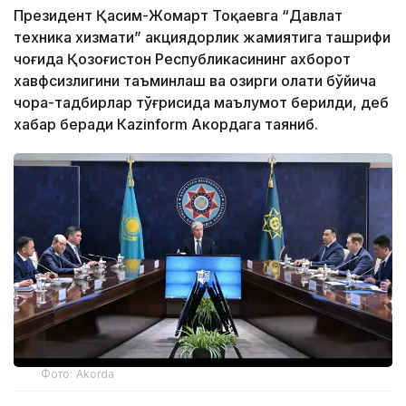
Президент Қасим-Жомарт Тоқаевга “Давлат
техника хизмати” акциядорлик жамиятига ташрифи
чоғида Қозоғистон Республикасининг ахборот
хавфсизлигини таъминлаш ва ҳозирги ҳолати бўйича
чора-тадбирлар тўғрисида маълумот берилди, деб
хабар беради Каzinform Акордага таяниб.
Фото: Akorda