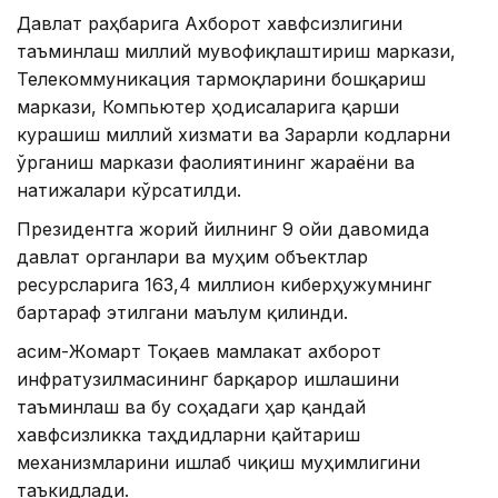
Давлат раҳбарига Ахборот хавфсизлигини
таъминлаш миллий мувофиқлаштириш маркази,
Телекоммуникация тармоқларини бошқариш
маркази, Компьютер ҳодисаларига қарши
курашиш миллий хизмати ва Зарарли кодларни
ўрганиш маркази фаолиятининг жараёни ва
натижалари кўрсатилди.
Президентга жорий йилнинг 9 ойи давомида
давлат органлари ва муҳим объектлар
ресурсларига 163,4 миллион киберҳужумнинг
бартараф этилгани маълум қилинди.
Қасим-Жомарт Тоқаев мамлакат ахборот
инфратузилмасининг барқарор ишлашини
таъминлаш ва бу соҳадаги ҳар қандай
хавфсизликка таҳдидларни қайтариш
механизмларини ишлаб чиқиш муҳимлигини
таъкидлади.