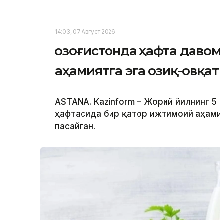
14:03, 07 Август 2026
Қозоғистонда ҳафта даво
аҳамиятга эга озиқ-овқа
ASTANА. Кazinform – Жорий йилнинг 5 
ҳафтасида бир қатор ижтимоий аҳами
пасайган.