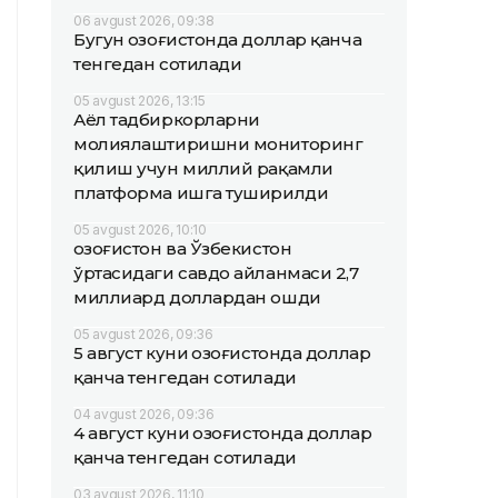
06 avgust 2026, 09:38
Бугун Қозоғистонда доллар қанча
тенгедан сотилади
05 avgust 2026, 13:15
Аёл тадбиркорларни
молиялаштиришни мониторинг
қилиш учун миллий рақамли
платформа ишга туширилди
05 avgust 2026, 10:10
Қозоғистон ва Ўзбекистон
ўртасидаги савдо айланмаси 2,7
миллиард доллардан ошди
05 avgust 2026, 09:36
5 август куни Қозоғистонда доллар
қанча тенгедан сотилади
04 avgust 2026, 09:36
4 август куни Қозоғистонда доллар
қанча тенгедан сотилади
03 avgust 2026, 11:10