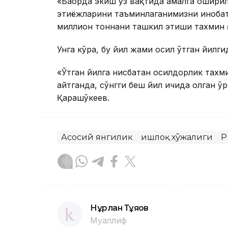
«Баҳорда экиш ўз вақтида амалга ошири
эҳтиёжларини таъминлаганимизни инобатга
миллион тоннани ташкил этиши тахмин қ
Унга кўра, бу йил жами ҳосил ўтган йилг
«Ўтган йилга нисбатан ҳосилдорлик тахм
айтганда, сўнгги беш йил ичида олган ў
Қарашўкеев.
Асосий янгилик
Қишлоқ хўжалиги
Қ
Нұрлан Тұяқов
Муаллиф