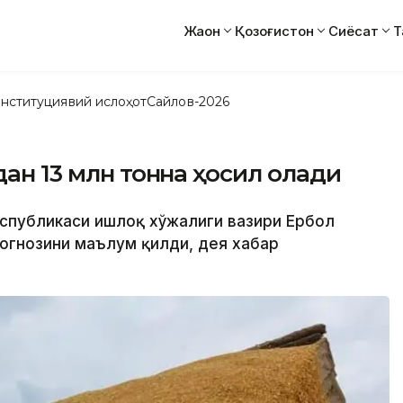
Жаҳон
Қозоғистон
Сиёсат
Т
нституциявий ислоҳот
Сайлов-2026
дан 13 млн тонна ҳосил олади
еспубликаси Қишлоқ хўжалиги вазири Ербол
рогнозини маълум қилди, дея хабар