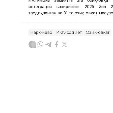
Ижтимоий аҳамиятга эга озиқ-овқат
интеграция вазирининг 2025 йил 2
тасдиқланган ва 31 та озиқ-овқат маҳсул
Нарх-наво
Иқтисодиёт
Озиқ-овқат
Бекабат Узаков
Муаллиф
20:15, 31 Июл 2026
Астанада дам олиш кунл