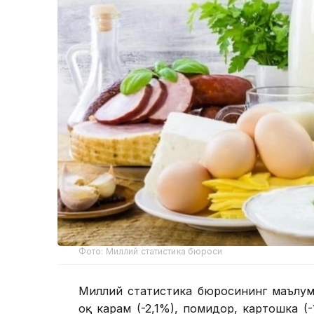
Фото: Миллий статистика бюроси
Миллий статистика бюросининг маълумо
оқ карам (-2,1%), помидор, картошка (-