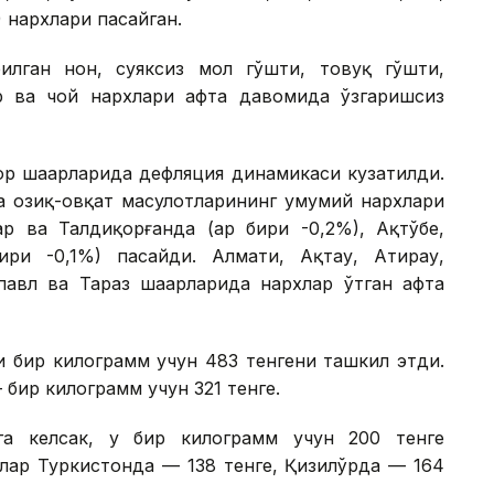
) нархлари пасайган.
лган нон, суяксиз мол гўшти, товуқ гўшти,
р ва чой нархлари ҳафта давомида ўзгаришсиз
ор шаҳарларида дефляция динамикаси кузатилди.
а озиқ-овқат маҳсулотларининг умумий нархлари
р ва Талдиқорғанда (ҳар бири -0,2%), Ақтўбе,
ири -0,1%) пасайди. Алмати, Ақтау, Атирау,
павл ва Тараз шаҳарларида нархлар ўтган ҳафта
и бир килограмм учун 483 тенгени ташкил этди.
бир килограмм учун 321 тенге.
га келсак, у бир килограмм учун 200 тенге
лар Туркистонда — 138 тенге, Қизилўрда — 164