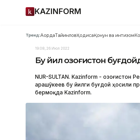
KAZINFORM
Ақорда
Тайинлов
Ҳодиса
Қонун ва интизом
Ко
Тренд:
19:08, 26 Июл 2022
Бу йил Қозоғистон буғдой
NUR-SULTAN. Kazinform - Қозоғистон Р
Қарашўкеев бу йилги буғдой ҳосили п
бермоқда Kazinform.