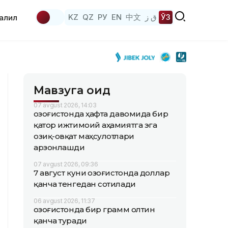
KZ
QZ
РУ
EN
中文
ق ز
ЎЗ
аҳлил
Мавзуга оид
07 avgust 2026, 14:03
Қозоғистонда ҳафта давомида бир
қатор ижтимоий аҳамиятга эга
озиқ-овқат маҳсулотлари
арзонлашди
07 avgust 2026, 09:36
7 август куни Қозоғистонда доллар
қанча тенгедан сотилади
06 avgust 2026, 11:37
Қозоғистонда бир грамм олтин
қанча туради