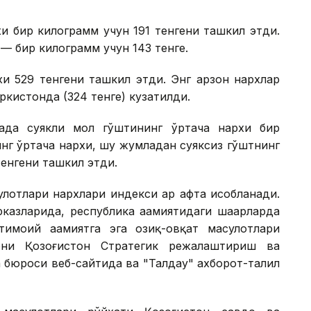
и бир килограмм учун 191 тенгени ташкил этди.
— бир килограмм учун 143 тенге.
и 529 тенгени ташкил этди. Энг арзон нархлар
уркистонда (324 тенге) кузатилди.
када суякли мол гўштининг ўртача нархи бир
инг ўртача нархи, шу жумладан суяксиз гўштнинг
тенгени ташкил этди.
лотлари нархлари индекси ҳар ҳафта ҳисобланади.
казларида, республика аҳамиятидаги шаҳарларда
моий аҳамиятга эга озиқ-овқат маҳсулотлари
рни Қозоғистон Стратегик режалаштириш ва
 бюроси веб-сайтида ва "Талдау" ахборот-таҳлил