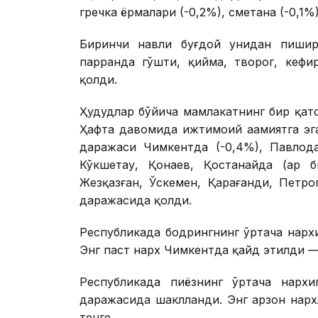
гречка ёрмалари (-0,2%), сметана (-0,1%
Биринчи навли буғдой унидан пишири
парранда гўшти, қийма, творог, кефи
қолди.
Ҳудудлар бўйича мамлакатнинг бир қат
Ҳафта давомида ижтимоий аҳамиятга эг
даражаси Чимкентда (-0,4%), Павлода
Кўкшетау, Қонаев, Қостанайда (ҳар б
Жезқазған, Ўскемен, Қарағанди, Петро
даражасида қолди.
Республикада бодрингнинг ўртача нарх
Энг паст нарх Чимкентда қайд этилди — 
Республикада пиёзнинг ўртача нархи
даражасида шаклланди. Энг арзон нарх
тенге.