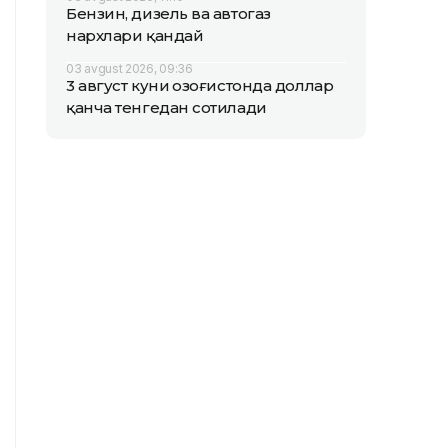
Бензин, дизель ва автогаз
нархлари қандай
03 avgust 2026, 09:36
3 август куни Қозоғистонда доллар
қанча тенгедан сотилади