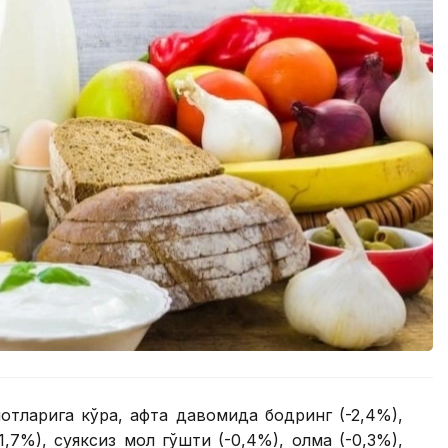
тларига кўра, ҳафта давомида бодринг (-2,4%),
1,7%), суяксиз мол гўшти (-0,4%), олма (-0,3%),