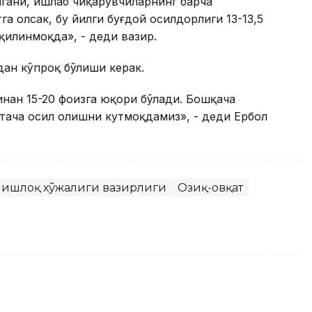
лгани, ишлаб чиқарувчиларнинг барча
 олсак, бу йилги буғдой ҳосилдорлиги 13-13,5
илинмоқда», - деди вазир.
идан кўпроқ бўлиши керак.
инан 15-20 фоизга юқори бўлади. Бошқача
ртача ҳосил олишни кутмоқдамиз», - деди Ербол
Р Қишлоқ хўжалиги вазирлиги
Озиқ-овқат