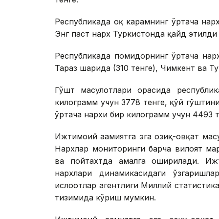
Республикада оқ карамнинг ўртача нарх
Энг паст нарх Туркистонда қайд этилди 
Республикада помидорнинг ўртача нарх
Тараз шаҳрида (310 тенге), Чимкент ва Т
Гўшт маҳсулотлари орасида республи
килограмм учун 3778 тенге, қўй гўштин
ўртача нархи бир килограмм учун 4493 
Ижтимоий аҳамиятга эга озиқ-овқат маҳсу
Нархлар мониторинги барча вилоят мар
ва пойтахтда амалга оширилади. Ижти
нархлари динамикасидаги ўзгаришла
ислоҳотлар агентлиги Миллий статистика
тизимида кўриш мумкин.