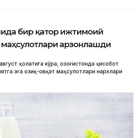
мида бир қатор ижтимоий
т маҳсулотлари арзонлашди
август ҳолатига кўра, Қозоғистонда ҳисобот
ятга эга озиқ-овқат маҳсулотлари нархлари