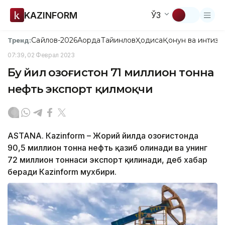
KAZINFORM
ЎЗ
Сайлов-2026
Ақорда
Тайинлов
Ҳодиса
Қонун ва интизо
Тренд:
07:39, 02 Феврал 2023
Бу йил Қозоғистон 71 миллион тонна
нефть экспорт қилмоқчи
ASTANА. Кazinform – Жорий йилда Қозоғистонда
90,5 миллион тонна нефть қазиб олинади ва унинг
72 миллион тоннаси экспорт қилинади, деб хабар
беради Кazinform мухбири.