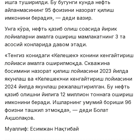
ишга туширилди. Бу бугунги кунда нефть
айланмасининг 95 фоизини назорат қилиш
имконини беради», — деди вазир.
Унга кўра, нефть қазиб олиш соҳасида йирик
лойиҳаларни амалга ошириш мамлакатнинг 3 та
асосий конларида давом этади.
«Тенгиз конидаги «Келешек» конини кенгайтириш
лойиҳаси амалга оширилмоқда. Скважина
босимини назорат қилиш лойиҳасини 2023 йилда
якунлаш ва «Келешек»ни кенгайтириш лойиҳасини
2024 йилда якунлаш режалаштирилган. Бу нефть
қазиб олишни йилига 12 миллион тоннага ошириш
имконини беради. Ишларнинг умумий бориши 96
фоизни ташкил этмоқда», — деди Болат
Ақшолақов.
Муаллиф: Есимжан Нақтибай