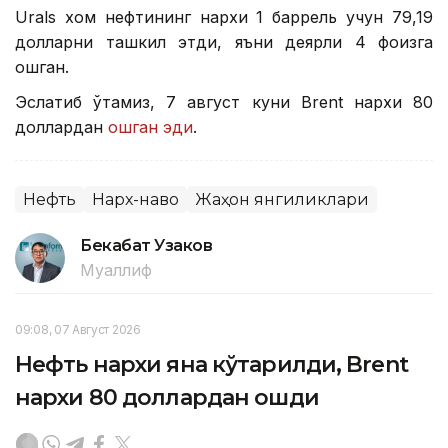
Urals хом нефтининг нархи 1 баррель учун 79,19
долларни ташкил этди, яъни деярли 4 фоизга
ошган.
Эслатиб ўтамиз, 7 август куни Brent нархи 80
доллардан
ошган эди
.
Нефть
Нарх-наво
Жаҳон янгиликлари
Бекабат Узаков
Муаллиф
09:08, 07 Август 2026
Нефть нархи яна кўтарилди, Brent
нархи 80 доллардан ошди