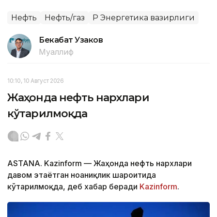
Нефть
Нефть/газ
ҚР Энергетика вазирлиги
Бекабат Узаков
Муаллиф
10:10, 10 Август 2026
Жаҳонда нефть нархлари
кўтарилмоқда
ASTANA. Kazinform — Жаҳонда нефть нархлари
давом этаётган ноаниқлик шароитида
кўтарилмоқда, деб хабар беради
Kazinform
.