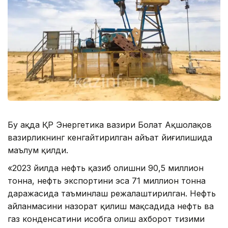
Бу ҳақда ҚР Энергетика вазири Болат Ақшолақов
вазирликнинг кенгайтирилган ҳайъат йиғилишида
маълум қилди.
«2023 йилда нефть қазиб олишни 90,5 миллион
тонна, нефть экспортини эса 71 миллион тонна
даражасида таъминлаш режалаштирилган. Нефть
айланмасини назорат қилиш мақсадида нефть ва
газ конденсатини ҳисобга олиш ахборот тизими