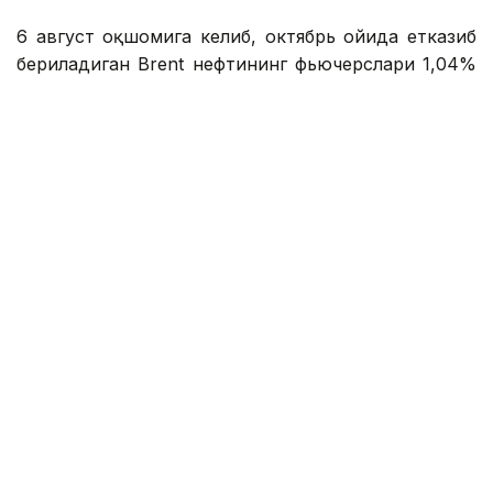
6 август оқшомига келиб, октябрь ойида етказиб
бериладиган Brent нефтининг фьючерслари 1,04%
га ўсиб, 1 баррель учун 80,28 долларни ташкил
этди. АҚШнинг WTI нефти 0,81% га ўсиб, 1
баррель учун 75,83 долларни ташкил этди.
Reuters маълумотларига кўра, инвесторлар Эрон
ва Ўмон ўртасидаги музокаралар ҳақидаги
маълумотларни эҳтиёткорлик билан
кузатмоқдалар. Бозор иштирокчилари ҳар қандай
потенциал келишувлар қисқа муддатда геосиёсий
кескинликни юмшата олишига шубҳа қилишмоқда.
Ҳозиргача эришилган келишувларнинг аксарияти
узоқ давом этмади.
Нефть нархларининг ошишига таъминотга
таҳдидлар ҳам таъсир кўрсатмоқда. Агентлик
маълумотларига кўра, Ямандаги хусийлар Қизил