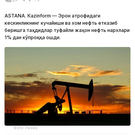
ASTANА. Кazinform — Эрон атрофидаги
кескинликнинг кучайиши ва хом нефть етказиб
беришга таҳдидлар туфайли жаҳон нефть нархлари
1% дан кўпроққа ошди.
Фото: Pexels