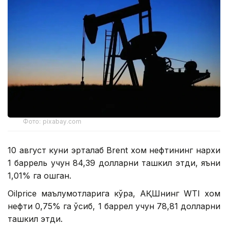
Фото: pixabay.com
10 август куни эрталаб Brent хом нефтининг нархи
1 баррель учун 84,39 долларни ташкил этди, яъни
1,01% га ошган.
Oilprice маълумотларига кўра, АҚШнинг WТI хом
нефти 0,75% га ўсиб, 1 баррел учун 78,81 долларни
ташкил этди.