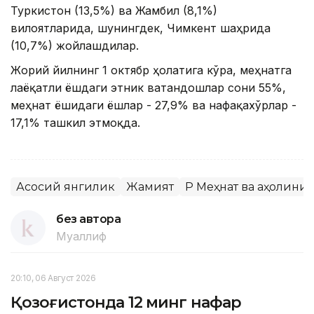
Туркистон (13,5%) ва Жамбил (8,1%)
вилоятларида, шунингдек, Чимкент шаҳрида
(10,7%) жойлашдилар.
Жорий йилнинг 1 октябр ҳолатига кўра, меҳнатга
лаёқатли ёшдаги этник ватандошлар сони 55%,
меҳнат ёшидаги ёшлар - 27,9% ва нафақахўрлар -
17,1% ташкил этмоқда.
Асосий янгилик
Жамият
ҚР Меҳнат ва аҳолин
без автора
Муаллиф
20:10, 06 Август 2026
Қозоғистонда 12 минг нафар