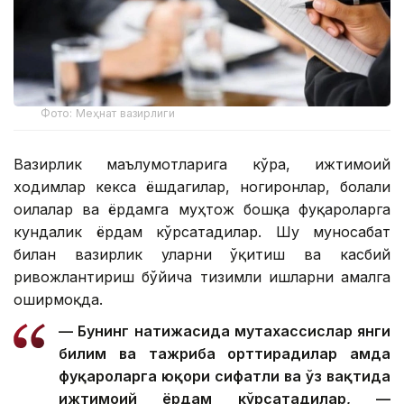
Фото: Меҳнат вазирлиги
Вазирлик маълумотларига кўра, ижтимоий
ходимлар кекса ёшдагилар, ногиронлар, болали
оилалар ва ёрдамга муҳтож бошқа фуқароларга
кундалик ёрдам кўрсатадилар. Шу муносабат
билан вазирлик уларни ўқитиш ва касбий
ривожлантириш бўйича тизимли ишларни амалга
оширмоқда.
— Бунинг натижасида мутахассислар янги
билим ва тажриба орттирадилар ҳамда
фуқароларга юқори сифатли ва ўз вақтида
ижтимоий ёрдам кўрсатадилар, —