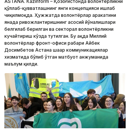
ASTANА. Кazinform – Қозоғистонда волонтёрликни
қўллаб-қувватлашнинг янги концепцияси ишлаб
чиқилмоқда. Ҳужжатда волонтёрлар ҳаракатини
янада ривожлантиришнинг асосий йўналишлари
белгилаб берилган ва секторал волонтёрликни
кучайтириш кўзда тутилган. Бу ҳақда Миллий
волонтёрлар фронт-офиси раҳбари Айбек
Досимбетов Астана шаҳар коммуникациялар
хизматида бўлиб ўтган матбуот анжуманида
маълум қилди.