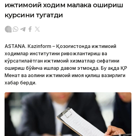
ижтимоий ходим малака ошириш
курсини тугатди
ASTANА. Кazinform – Қозоғистонда ижтимоий
ходимлар институтини ривожлантириш ва
кўрсатилаётган ижтимоий хизматлар сифатини
ошириш бўйича ишлар давом этмоқда. Бу ҳақда ҚР
Меҳнат ва аҳолини ижтимоий ҳимоя қилиш вазирлиги
хабар берди.