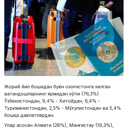
Жорий йил бошидан буён Қозоғистонга келган
ватандошларнинг ярмидан кўпи (76,3%)
Ўзбекистондан, 9,4% - Хитойдан, 6,4% -
Туркманистондан, 2,5% - Мўғулистондан ва 5,4%
бошқа давлатлардан.
Улар асосан Алмати (28%), Манғистау (19,3%),