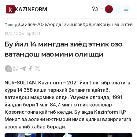
KAZINFORM
ЎЗ
Сайлов-2026
Ақорда
Тайинлов
Ҳодиса
Қонун ва интизо
Тренд:
12:15, 12 Октябр 2021
Бу йил 14 мингдан зиёд этник қозоқ
ватандош мақомини олишди
NUR-SULTAN. Kazinform – 2021 йил 1 октябр ҳолатига
кўра 14 358 киши тарихий Ватанига қайтиб,
ватандош мақомини олди. Умуман олганда, 1991
йилдан бери 1 млн 84,7 минг этник қозоқлар
Қозоғистонга қайтиб келди. Бу ҳақда Kazinform ҚР
Меҳнат ва аҳолини ижтимоий ҳимоя қилиш вазирлигига
асосланиб хабар беради.