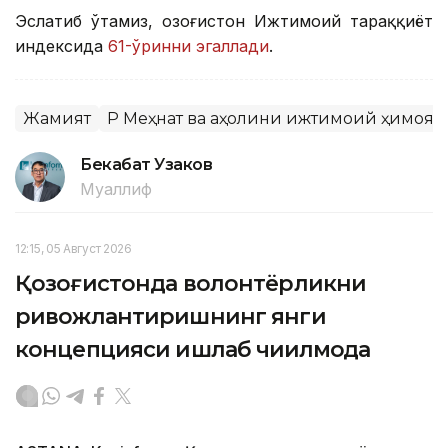
Эслатиб ўтамиз, Қозоғистон Ижтимоий тараққиёт
индексида
61-ўринни эгаллади
.
Жамият
ҚР Меҳнат ва аҳолини ижтимоий ҳимоя
Бекабат Узаков
Муаллиф
12:15, 05 Август 2026
Қозоғистонда волонтёрликни
ривожлантиришнинг янги
концепцияси ишлаб чиқилмоқда