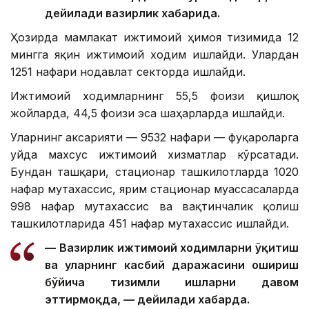
дейилади вазирлик хабарида.
Ҳозирда мамлакат ижтимоий ҳимоя тизимида 12
мингга яқин ижтимоий ходим ишлайди. Улардан
1251 нафари нодавлат секторда ишлайди.
Ижтимоий ходимларнинг 55,5 фоизи қишлоқ
жойларда, 44,5 фоизи эса шаҳарларда ишлайди.
Уларнинг аксарияти — 9532 нафари — фуқароларга
уйда махсус ижтимоий хизматлар кўрсатади.
Бундан ташқари, стационар ташкилотларда 1020
нафар мутахассис, ярим стационар муассасаларда
998 нафар мутахассис ва вақтинчалик қолиш
ташкилотларида 451 нафар мутахассис ишлайди.
— Вазирлик ижтимоий ходимларни ўқитиш
ва уларнинг касбий даражасини ошириш
бўйича тизимли ишларни давом
эттирмоқда, — дейилади хабарда.