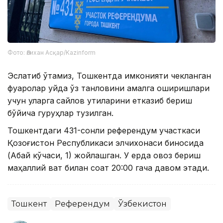
Фото: Әлихан Асқар/Kazinform
Эслатиб ўтамиз, Тошкентда имконияти чекланган
фуқаролар уйда ўз танловини амалга оширишлари
учун уларга
сайлов қутиларини етказиб бериш
бўйича гуруҳлар тузилган.
Тошкентдаги 431-сонли референдум участкаси
Қозоғистон Республикаси элчихонаси биносида
(Абай кўчаси, 1) жойлашган. У ерда овоз бериш
маҳаллий вақт билан соат 20:00 гача давом этади.
Тошкент
Референдум
Ўзбекистон