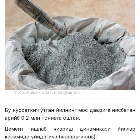
Фото: Миллий статистика қўмитаси
Бу кўрсаткич ўтган йилнинг мос даврига нисбатан
қарийб 0,2 млн тоннага ошган.
Цемент ишлаб чиқариш динамикаси йиллар
кесимида қуйидагича (январь-июнь):