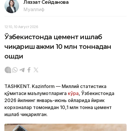
Ляззат Сейданова
Муаллиф
12:10, 10 Август 2026
Ўзбекистонда цемент ишлаб
чиқариш ҳажми 10 млн тоннадан
ошди
TASHKENT. Kazinform — Миллий статистика
қўмитаси маълумотларига
кўра
, Ўзбекистонда
2026 йилнинг январь-июнь ойларида йирик
корхоналар томонидан 10,1 млн тонна цемент
ишлаб чиқарилган.