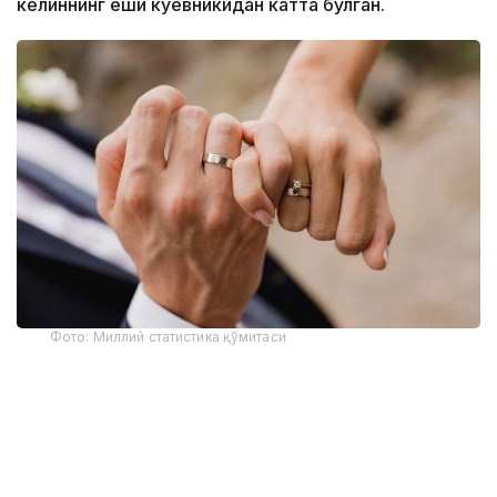
келиннинг ёши куёвникидан катта бўлган.
Фото: Миллий статистика қўмитаси
Бу кўрсаткич ҳудудлар кесимида қуйидагича:
Тошкент шаҳри — 1 809 та;
Хоразм вилояти — 1 066 та;