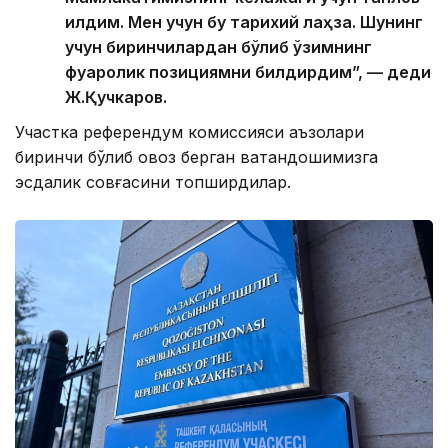
қилдим. Мен учун бу тарихий лаҳза. Шунинг
учун биринчилардан бўлиб ўзимнинг
фуқаролик позициямни билдирдим”, — деди
Ж.Қучкаров.
Участка референдум комиссияси аъзолари
биринчи бўлиб овоз берган ватандошимизга
эсдалик совғасини топширдилар.