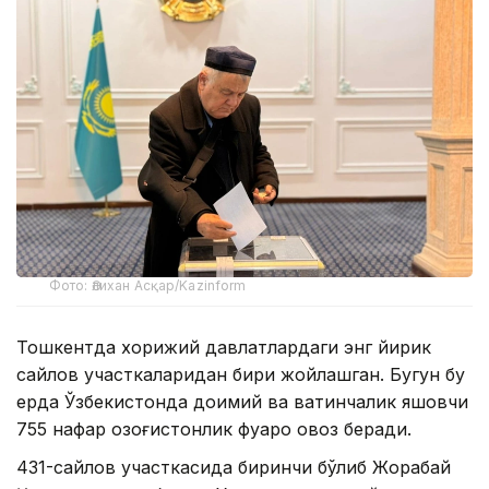
Фото: Әлихан Асқар/Kazinform
Тошкентда хорижий давлатлардаги энг йирик
сайлов участкаларидан бири жойлашган. Бугун бу
ерда Ўзбекистонда доимий ва вақтинчалик яшовчи
755 нафар қозоғистонлик фуқаро овоз беради.
431-сайлов участкасида биринчи бўлиб Жорабай