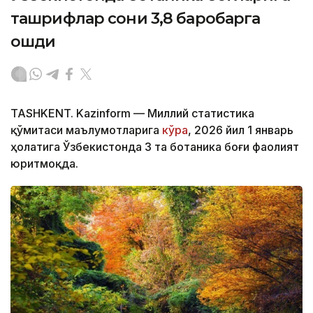
ташрифлар сони 3,8 баробарга
ошди
TASHKENT. Kazinform — Миллий статистика
қўмитаси маълумотларига
кўра
, 2026 йил 1 январь
ҳолатига Ўзбекистонда 3 та ботаника боғи фаолият
юритмоқда.