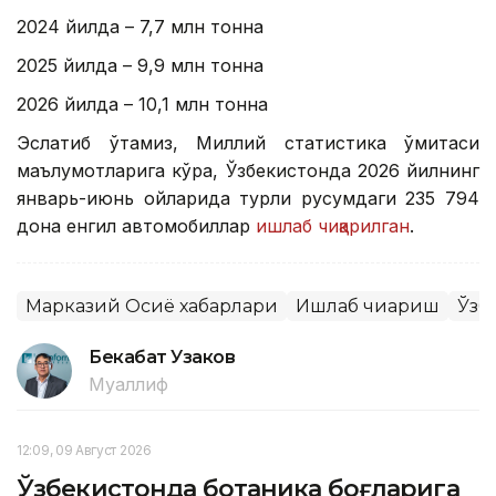
2024 йилда – 7,7 млн тонна
2025 йилда – 9,9 млн тонна
2026 йилда – 10,1 млн тонна
Эслатиб ўтамиз, Миллий статистика қўмитаси
маълумотларига кўра, Ўзбекистонда 2026 йилнинг
январь-июнь ойларида турли русумдаги 235 794
дона енгил автомобиллар
ишлаб чиқарилган
.
Марказий Осиё хабарлари
Ишлаб чиқариш
Ўзб
Бекабат Узаков
Муаллиф
12:09, 09 Август 2026
Ўзбекистонда ботаника боғларига