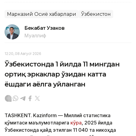
Марказий Осиё хабарлари
Ўзбекистон
Бекабат Узаков
Муаллиф
12:20, 08 Август 2026
Ўзбекистонда 1 йилда 11 мингдан
ортиқ эркаклар ўзидан катта
ёшдаги аёлга уйланган
TASHKENT. Kazinform — Миллий статистика
қўмитаси маълумотларига
кўра
, 2025 йилда
Ўзбекистонда қайд этилган 11 040 та никоҳда