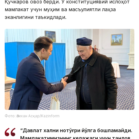
Қучкаров овоз берди. У конституциявий ислоҳот
мамлакат учун муҳим ва масъулиятли лаҳза
эканлигини таъкидлади.
Фото: Әлихан Асқар/Kazinform
“Давлат халқни нотўғри йўлга бошламайди.
Мамлакатимизнинг келажаги учун танлов