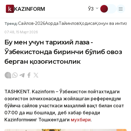
KAZINFORM
ЎЗ
Сайлов-2026
Ақорда
Тайинлов
Ҳодиса
Қонун ва интизо
Тренд:
07:48, 15 Март 2026
Бу мен учун тарихий лаҳза -
Ўзбекистонда биринчи бўлиб овоз
берган қозоғистонлик
TASHKENT. Kazinform – Ўзбекистон пойтахтидаги
Қозоғистон элчихонасида жойлашган референдум
бўйича сайлов участкаси маҳаллий вақт билан соат
07:00 да иш бошлади, деб хабар беради
Kazinformнинг Тошкентдаги
мухбири
.