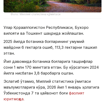
Фото: Миллий статистика қўмитаси
Улар Қорақалпоғистон Республикаси, Бухоро
вилояти ва Тошкент шаҳрида жойлашган.
2025 йилда ботаника боғларининг умумий
майдони 6 гектарга ошиб, 113,3 гектарни ташкил
этган.
Йил давомида ботаника боғларига ташрифлар
сони 1 млн 170 мингтага етган. Бу кўрсаткич 2024
йилга нисбатан 3,8 баробарга ошган.
Эслатиб ўтамиз, Миллий статистика қўмитаси
маълумотларига кўра, 2026 йил 1 январь ҳолатига
Ўзбекистонда 7 та ҳайвонот боғи
фаолият
юритмоқда.