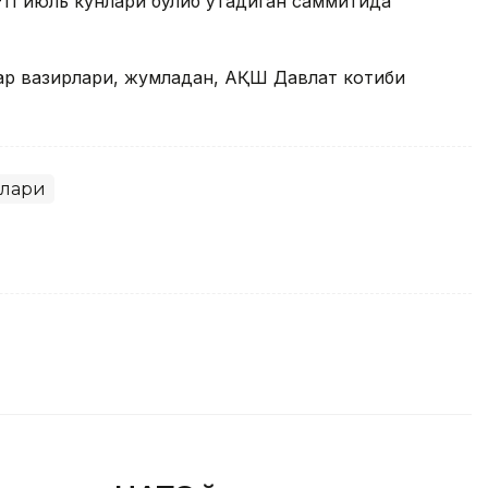
11 июль кунлари бўлиб ўтадиган саммитида
ар вазирлари, жумладан, АҚШ Давлат котиби
клари