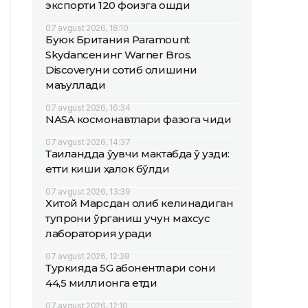
экспорти 120 фоизга ошди
07 avgust 2026, 18:10
Буюк Британия Paramount
Skydanceнинг Warner Bros.
Discoveryни сотиб олишини
маъқуллади
07 avgust 2026, 16:34
NASA космонавтлари фазога чиқди
07 avgust 2026, 14:37
Таиландда ўқувчи мактабда ўқ узди:
етти киши ҳалок бўлди
07 avgust 2026, 13:39
Хитой Марсдан олиб келинадиган
тупроқни ўрганиш учун махсус
лаборатория қуради
07 avgust 2026, 12:38
Туркияда 5G абонентлари сони
44,5 миллионга етди
07 avgust 2026, 12:10