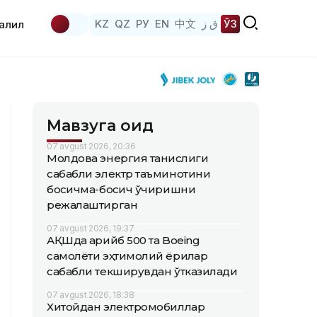
KZ
QZ
РУ
EN
中文
ق ز
ЎЗ
аҳлил
Мавзуга оид
07 avgust 2026, 20:36
Молдова энергия танқислиги
сабабли электр таъминотини
босқичма-босқич ўчиришни
режалаштирган
07 avgust 2026, 19:37
АҚШда қарийб 500 та Boeing
самолёти эҳтимолий ёриқлар
сабабли текширувдан ўтказилади
07 avgust 2026, 18:38
Хитойдан электромобиллар