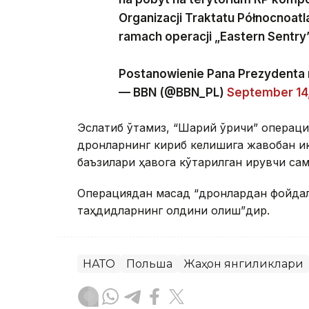
Organizacji Traktatu Północnoat
ramach operacji „Eastern Sentry”
Postanowienie Pana Prezydenta
— BBN (@BBN_PL)
September 14
Эслатиб ўтамиз, “Шарқий қўриқчи” опера
дронларнинг кириб келишига жавобан ик
баъзилари ҳавога кўтарилган қирувчи с
Операциядан мақсад “дронлардан фойда
таҳдидларнинг олдини олиш”дир.
НАТО
Польша
Жаҳон янгиликлари