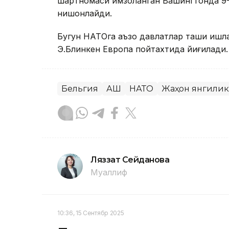
шартномаси имзоланган Вашингтонда 9-
нишонлайди.
Бугун НАТОга аъзо давлатлар ташқи ишл
Э.Блинкен Европа пойтахтида йиғилади.
Бельгия
АҚШ
НАТО
Жаҳон янгили
Ляззат Сейданова
Муаллиф
10:36, 15 Сентябр 2025