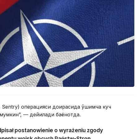
rn Sentry) операцияси доирасида қўшимча куч
умкин”, — дейилади баёнотда.
dpisał postanowienie o wyrażeniu zgody
onentu wojsk obcych Państw-Stron