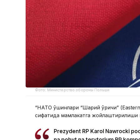
Фото: Министерство обороны Польши
“НАТО қўшинлари “Шарқий қўриқчи” (Easte
сифатида мамлакатга жойлаштирилиши м
Prezydent RP Karol Nawrocki po
na pobyt na terytorium RP komp