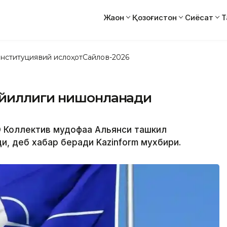
Жаҳон
Қозоғистон
Сиёсат
Т
нституциявий ислоҳот
Сайлов-2026
 йиллиги нишонланади
ТО Коллектив мудофаа Альянси ташкил
и, деб хабар беради Kazinform мухбири.