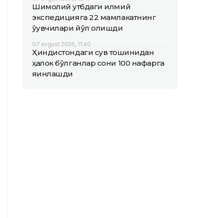
Шимолий қутбдаги илмий
экспедицияга 22 мамлакатнинг
ўқувчилари йўл олишди
07 avgust 2026, 11:40
Ҳиндистондаги сув тошқинидан
ҳалок бўлганлар сони 100 нафарга
яқинлашди