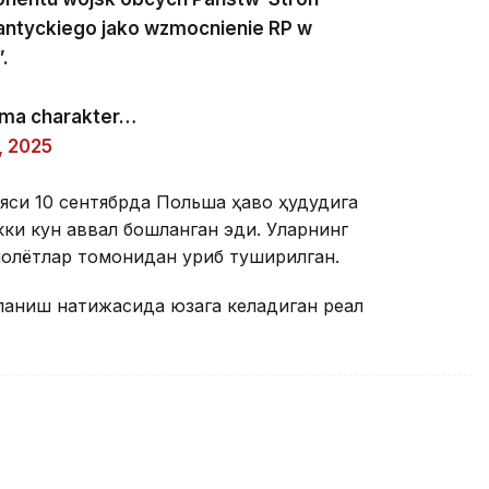
lantyckiego jako wzmocnienie RP w
.
 ma charakter…
, 2025
цияси 10 сентябрда Польша ҳаво ҳудудига
ки кун аввал бошланган эди. Уларнинг
амолётлар томонидан уриб туширилган.
ланиш натижасида юзага келадиган реал