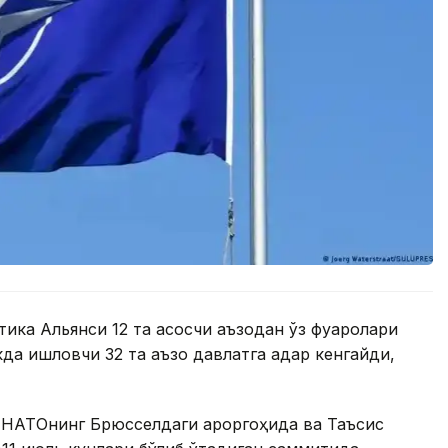
e
ика Альянси 12 та асосчи аъзодан ўз фуқаролари
а ишловчи 32 та аъзо давлатга қадар кенгайди,
 НАТОнинг Брюсселдаги қароргоҳида ва Таъсис