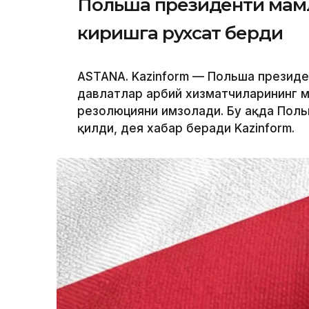
Польша президенти мамл
киришга рухсат берди
ASTANA. Kazinform — Польша президе
давлатлар ҳарбий хизматчиларининг 
резолюцияни имзолади. Бу ҳақда Пол
қилди, дея хабар беради Kazinform.