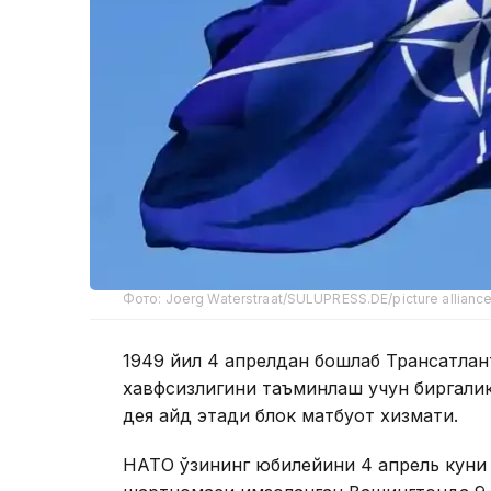
Фото: Joerg Waterstraat/SULUPRESS.DE/picture allianc
1949 йил 4 апрелдан бошлаб Трансатлант
хавфсизлигини таъминлаш учун биргаликд
дея қайд этади блок матбуот хизмати.
НАТО ўзининг юбилейини 4 апрель куни