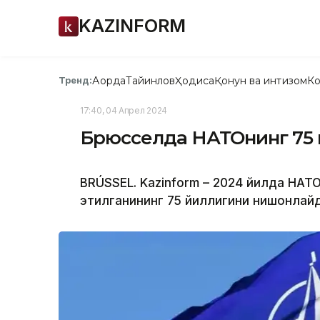
KAZINFORM
Ақорда
Тайинлов
Ҳодиса
Қонун ва интизом
Ко
Тренд:
17:40, 04 Апрел 2024
Брюсселда НАТОнинг 75
BRÚSSEL. Kazinform – 2024 йилда НА
этилганининг 75 йиллигини нишонлайд