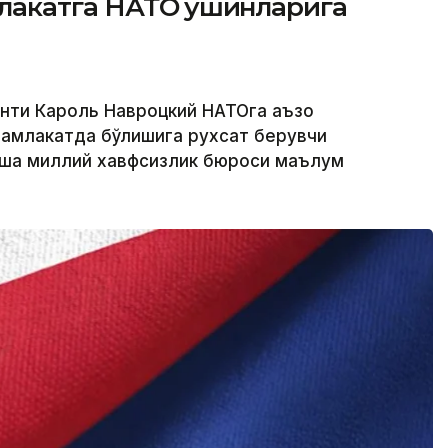
акатга НАТО қўшинларига
нти Кароль Навроцкий НАТОга аъзо
мамлакатда бўлишига рухсат берувчи
ьша миллий хавфсизлик бюроси маълум