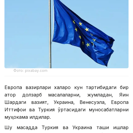
Фото: pixabay.com
Европа вазирлари халқаро кун тартибидаги бир
қатор долзарб масалаларни, жумладан, Яқин
Шарқдаги вазият, Украина, Венесуэла, Европа
Иттифоқи ва Туркия ўртасидаги муносабатларни
муҳокама қилдилар.
Шу мақсадда Туркия ва Украина ташқи ишлар