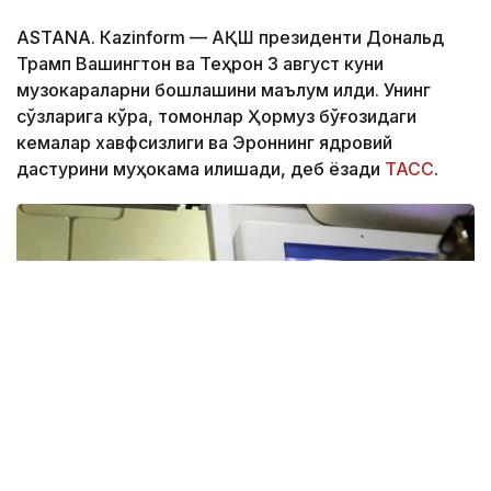
ASTANА. Кazinform — АҚШ президенти Дональд
Трамп Вашингтон ва Теҳрон 3 август куни
музокараларни бошлашини маълум қилди. Унинг
сўзларига кўра, томонлар Ҳормуз бўғозидаги
кемалар хавфсизлиги ва Эроннинг ядровий
дастурини муҳокама қилишади, деб ёзади
ТАСС
.