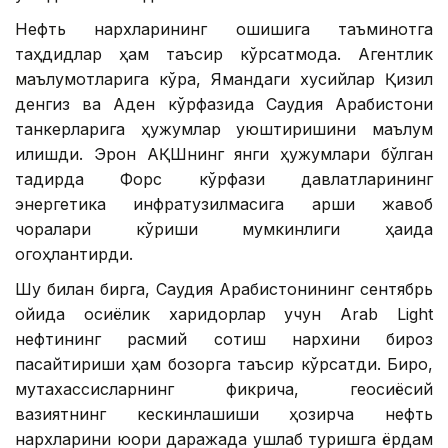
Нефть нархларининг ошишига таъминотга
таҳдидлар ҳам таъсир кўрсатмоқда. Агентлик
маълумотларига кўра, Ямандаги хусийлар Қизил
денгиз ва Аден кўрфазида Саудия Арабистони
танкерларига ҳужумлар уюштиришини маълум
қилишди. Эрон АҚШнинг янги ҳужумлари бўлган
тақдирда Форс кўрфази давлатларининг
энергетика инфратузилмасига қарши жавоб
чоралари кўриши мумкинлиги ҳақида
огоҳлантирди.
Шу билан бирга, Саудия Арабистонининг сентябрь
ойида осиёлик харидорлар учун Arab Light
нефтининг расмий сотиш нархини бироз
пасайтириши ҳам бозорга таъсир кўрсатди. Бироқ,
мутахассисларнинг фикрича, геосиёсий
вазиятнинг кескинлашиши ҳозирча нефть
нархларини юқори даражада ушлаб туришга ёрдам