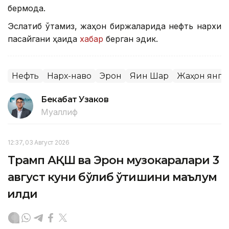
бермоқда.
Эслатиб ўтамиз, жаҳон биржаларида нефть нархи
пасайгани ҳақида
хабар
берган эдик.
Нефть
Нарх-наво
Эрон
Яқин Шарқ
Жаҳон янг
Бекабат Узаков
Муаллиф
12:37, 03 Август 2026
Трамп АҚШ ва Эрон музокаралари 3
август куни бўлиб ўтишини маълум
қилди