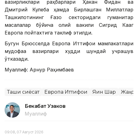
вазирликлари раҳбарлари Ҳакан Фидан ва
Дмитрий Кулеба ҳамда Бирлашган Миллатлар
Ташкилотининг Ғазо секторидаги гуманитар
масалалар бўйича олий вакили Сигрид Кааг
Европа пойтахтига таклиф этилди.
Бугун Брюсселда Европа Иттифоқи мамлакатлари
мудофаа вазирлари худди шундай учрашув
ўтказади.
Муаллиф: Арнур Раҳимбаев
Ташқи сиёсат
Европа Иттифоқи
Яқин Шарқ
Жаҳон
Бекабат Узаков
Муаллиф
09:08, 07 Август 2026