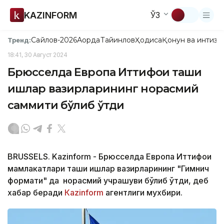
KAZINFORM
ЎЗ
Сайлов-2026
Ақорда
Тайинлов
Ҳодиса
Қонун ва интизо
Тренд:
18:41, 30 Август 2024
Брюсселда Европа Иттифоқи ташқи
ишлар вазирларининг норасмий
саммити бўлиб ўтди
BRUSSELS. Kazinform - Брюсселда Европа Иттифоқи
мамлакатлари ташқи ишлар вазирларининг "Гимнич
формати" да норасмий учрашуви бўлиб ўтди, деб
хабар беради
Кazinform
агентлиги мухбири.