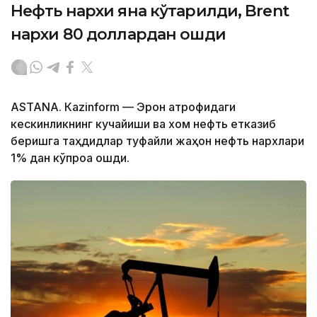
Нефть нархи яна кўтарилди, Brent
нархи 80 доллардан ошди
ASTANА. Кazinform — Эрон атрофидаги
кескинликнинг кучайиши ва хом нефть етказиб
беришга таҳдидлар туфайли жаҳон нефть нархлари
1% дан кўпроққа ошди.