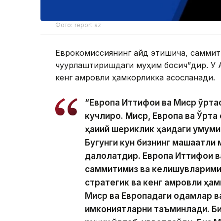
Фото: report.az
Еврокомиссиянинг қайд этишича, саммит
чуқурлаштиришдаги муҳим босқич”дир. У
кенг қамровли ҳамкорликка асосланади.
“Европа Иттифоқи ва Миср ўрта
кучлироқ. Миср, Европа ва Ўрта
ҳақиқий шериклик ҳақидаги умуми
Бугунги кун бизнинг машаққатл
далолатдир. Европа Иттифоқи 
саммитимиз ва келишувларимиз
стратегик ва кенг қамровли ҳа
Миср ва Европадаги одамлар ва 
имкониятларни таъминлади. Би