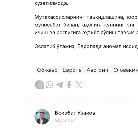
кузатилмоқда.
Мутахассисларнинг таъкидлашича, юқори
муносабат билан, аҳолига куннинг энг ис
ичиш ва соғлиғига эҳтиёт бўлиш тавсия 
Эслатиб ўтамиз, Европада аномал иссиқд
Об-ҳаво
Европа
Австрия
Словаки
Бекабат Узаков
Муаллиф