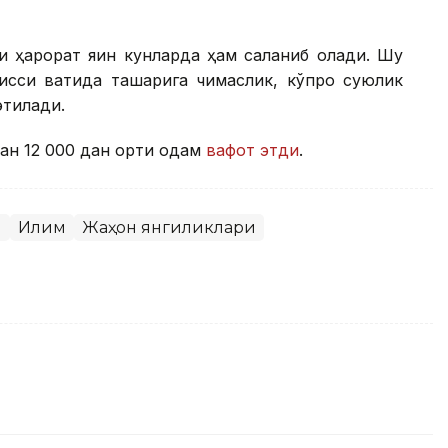
 ҳарорат яқин кунларда ҳам сақланиб қолади. Шу
сиқ вақтида ташқарига чиқмаслик, кўпроқ суюқлик
этилади.
ан 12 000 дан ортиқ одам
вафот этди
.
я
Иқлим
Жаҳон янгиликлари