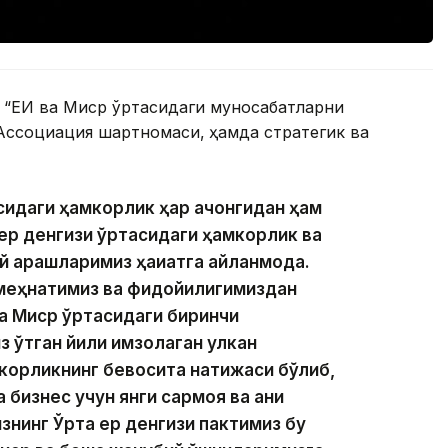
 “ЕИ ва Миср ўртасидаги муносабатларни
 Ассоциация шартномаси,
ҳамда стратегик ва
сидаги ҳамкорлик ҳар қачонгидан ҳам
 ер денгизи ўртасидаги ҳамкорлик ва
й қарашларимиз ҳақиқатга айланмоқда.
и меҳнатимиз ва фидойилигимиздан
ва Миср ўртасидаги биринчи
 ўтган йили имзолаган улкан
мкорликнинг бевосита натижаси бўлиб,
бизнес учун янги сармоя ва аниқ
знинг Ўрта ер денгизи пактимиз бу