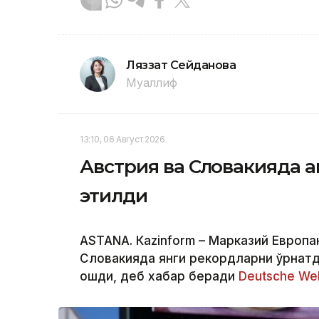
Ляззат Сейданова
Муаллиф
13:10, 06 Август 2026
Австрия ва Словакияда ан
этилди
ASTANА. Кazinform – Марказий Европа
Словакияда янги рекордларни ўрнатд
ошди, деб хабар беради
Deutsche Wel