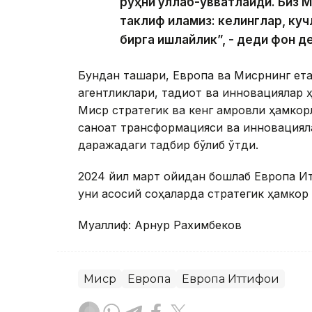
руҳни қўллаб-қувватлайди. Биз 
таклиф қиламиз: келинглар, к
бирга ишлайлик”, - деди фон д
Бундан ташқари, Европа ва Мисрнинг ет
агентликлари, тадқиқот ва инновациялар
Миср стратегик ва кенг қамровли ҳамко
саноат трансформацияси ва инновациял
даражадаги тадбир бўлиб ўтди.
2024 йил март ойидан бошлаб Европа И
уни асосий соҳаларда стратегик ҳамкор 
Муаллиф: Арнур Рахимбеков
Миср
Европа
Европа Иттифоқи