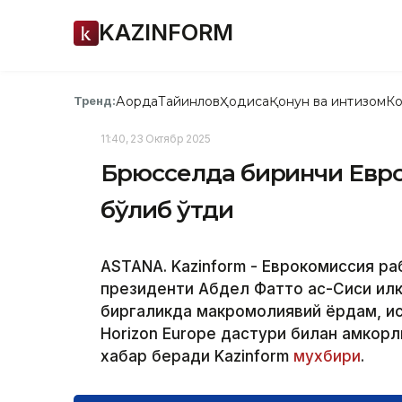
KAZINFORM
Ақорда
Тайинлов
Ҳодиса
Қонун ва интизом
Ко
Тренд:
11:40, 23 Октябр 2025
Брюсселда биринчи Евро
бўлиб ўтди
ASTANA. Kazinform - Еврокомиссия ра
президенти Абдел Фаттоҳ ас-Сиси ил
биргаликда макромолиявий ёрдам, ис
Horizon Europe дастури билан ҳамкор
хабар беради Kazinform
мухбири
.