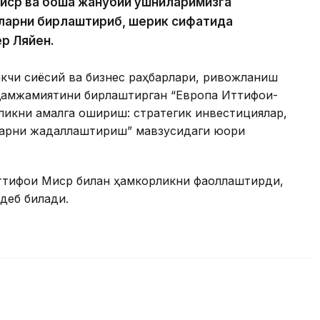
Миср ва бошқа жанубий қўшниларимизга
учларни бирлаштириб, шерик сифатида
ер Ляйен.
акчи сиёсий ва бизнес раҳбарлари, ривожланиш
 ҳамжамиятини бирлаштирган “Европа Иттифоқи-
рликни амалга ошириш: стратегик инвестициялар,
арни жадаллаштириш” мавзусидаги юқори
ттифоқи Миср билан ҳамкорликни фаоллаштирди,
деб билади.