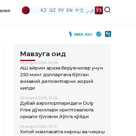
KZ
QZ
РУ
EN
中文
ق ز
ЎЗ
аҳлил
Мавзуга оид
06 avgust 2026, 20:36
АҚШ айрим ариза берувчилар учун
250 минг долларгача бўлган
визавий депозитларни жорий
қилди
06 avgust 2026, 19:38
Дубай аэропортларидаги Duty
Free дўконлари криптовалюта
орқали тўловни йўлга қўйди
06 avgust 2026, 19:10
Хитой мамлакатга кириш ва чиқиш