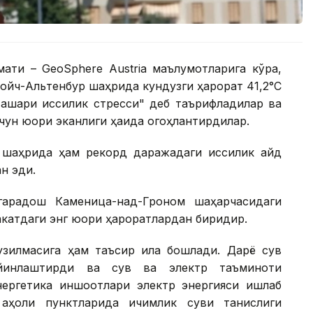
ати – GeoSphere Austria маълумотларига кўра,
ойч-Альтенбур шаҳрида кундузги ҳарорат 41,2°С
ашқари иссиқлик стресси" деб таърифладилар ва
чун юқори эканлиги ҳақида огоҳлантирдилар.
 шаҳрида ҳам рекорд даражадаги иссиқлик қайд
ан эди.
гарадош Каменица-над-Гроном шаҳарчасидаги
акатдаги энг юқори ҳароратлардан биридир.
узилмасига ҳам таъсир қила бошлади. Дарё сув
ийинлаштирди ва сув ва электр таъминоти
нергетика иншоотлари электр энергияси ишлаб
аҳоли пунктларида ичимлик суви танқислиги