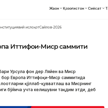
Жаҳон
Қозоғистон
Сиёсат
Т
нституциявий ислоҳот
Сайлов-2026
па Иттифоқи-Миср саммити
ҳбари Урсула фон дер Ляйен ва Миср
к бор Европа Иттифоқи-Миср саммитида
лоҳотларни қўллаб-қувватлаш ва Мисрнинг
лиги бўйича учта келишувни тақдим этди, деб