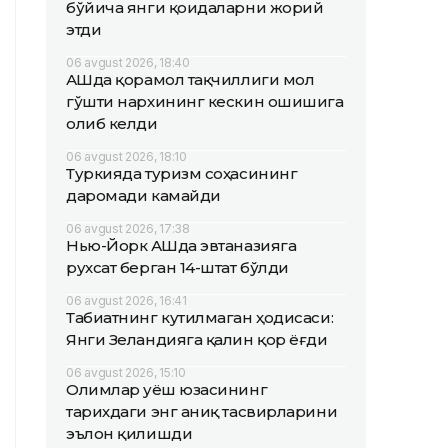
бўйича янги қоидаларни жорий
этди
06 avgust 2026, 18:40
АҚШда қорамол тақчиллиги мол
гўшти нархининг кескин ошишига
олиб келди
06 avgust 2026, 18:10
Туркияда туризм соҳасининг
даромади камайди
06 avgust 2026, 17:38
Нью-Йорк АҚШда эвтаназияга
рухсат берган 14-штат бўлди
06 avgust 2026, 16:41
Табиатнинг кутилмаган ҳодисаси:
Янги Зеландияга қалин қор ёғди
06 avgust 2026, 15:10
Олимлар Қуёш юзасининг
тарихдаги энг аниқ тасвирларини
эълон қилишди