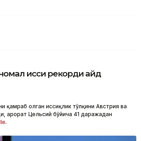
омал иссиқ рекорди қайд
ни қамраб олган иссиқлик тўлқини Австрия ва
и, ҳарорат Цельсий бўйича 41 даражадан
le
.