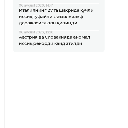
06 avgust 2026, 14:41
Италиянинг 27 та шаҳрида кучли
иссиқ туфайли «қизил» хавф
даражаси эълон қилинди
06 avgust 2026, 13:10
Австрия ва Словакияда аномал
иссиқ рекорди қайд этилди