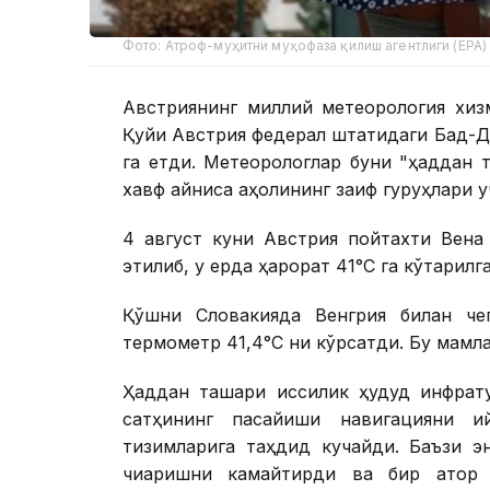
Фото: Атроф-муҳитни муҳофаза қилиш агентлиги (EPA)
Австриянинг миллий метеорология хизм
Қуйи Австрия федерал штатидаги Бад-Д
га етди. Метеорологлар буни "ҳаддан т
хавф айниқса аҳолининг заиф гуруҳлари у
4 август куни Австрия пойтахти Вена
этилиб, у ерда ҳарорат 41°С га кўтарилг
Қўшни Словакияда Венгрия билан че
термометр 41,4°С ни кўрсатди. Бу мамл
Ҳаддан ташқари иссиқлик ҳудуд инфрат
сатҳининг пасайиши навигацияни қ
тизимларига таҳдид кучайди. Баъзи э
чиқаришни камайтирди ва бир қатор 