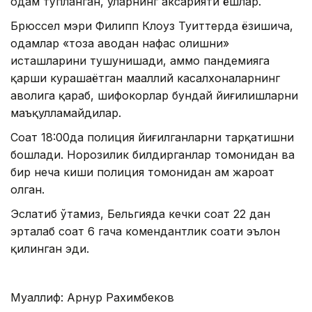
одам тўпланган, уларнинг аксарияти ёшлар.
Брюссел мэри Филипп Клоуз Туиттерда ёзишича,
одамлар «тоза ҳаводан нафас олишни»
исташларини тушунишади, аммо пандемияга
қарши курашаётган маҳаллий касалхоналарнинг
аҳволига қараб, шифокорлар бундай йиғилишларни
маъқулламайдилар.
Соат 18:00да полиция йиғилганларни тарқатишни
бошлади. Норозилик билдирганлар томонидан ва
бир неча киши полиция томонидан ҳам жароҳат
олган.
Эслатиб ўтамиз, Бельгияда кечки соат 22 дан
эрталаб соат 6 гача комендантлик соати эълон
қилинган эди.
Муаллиф: Арнур Рахимбеков