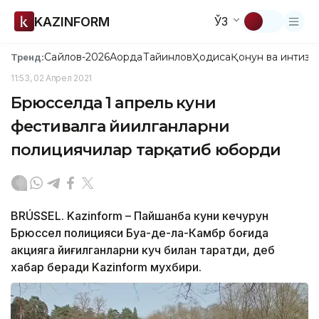
KAZINFORM
ЎЗ
Сайлов-2026
Ақорда
Тайинлов
Ҳодиса
Қонун ва интизо
Тренд:
11:53, 02 Апрел 2021
Брюсселда 1 апрель куни
фестивалга йиғилганларни
полициячилар тарқатиб юборди
BRÚSSEL. Kazinform – Пайшанба куни кечқурун
Брюссел полицияси Буа-де-ла-Камбр боғида
акцияга йиғилганларни куч билан тарқатди, деб
хабар беради Kazinform мухбири.