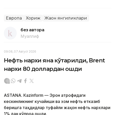
Европа
Хориж
Жаҳон янгиликлари
без автора
Муаллиф
09:08, 07 Август 2026
Нефть нархи яна кўтарилди, Brent
нархи 80 доллардан ошди
ASTANА. Кazinform — Эрон атрофидаги
кескинликнинг кучайиши ва хом нефть етказиб
беришга таҳдидлар туфайли жаҳон нефть нархлари
1% дан кўпроққа ошди.