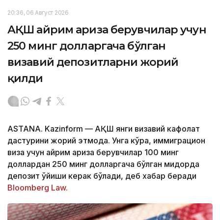
20:36, 06 Август 2026
АҚШ айрим ариза берувчилар учун
250 минг долларгача бўлган
визавий депозитларни жорий
қилди
ASTANA. Kazinform — АҚШ янги визавий кафолат
дастурини жорий этмоқда. Унга кўра, иммиграцион
виза учун айрим ариза берувчилар 100 минг
доллардан 250 минг долларгача бўлган миқдорда
депозит қўйиши керак бўлади, деб хабар беради
Bloomberg Law.