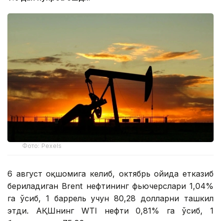
Фото: Pexels
6 август оқшомига келиб, октябрь ойида етказиб
бериладиган Brent нефтининг фьючерслари 1,04%
га ўсиб, 1 баррель учун 80,28 долларни ташкил
этди. АҚШнинг WTI нефти 0,81% га ўсиб, 1