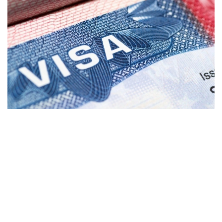
Фото: coximmigration.com
Пилот лойиҳа дастлаб Доминикан
Республикасидан келган ариза берувчиларга
нисбатан қўлланилади. АҚШ Давлат департаменти
маълумотларига кўра, консуллик ходимлари
«жамият учун юк бўлиши мумкин» деб баҳоланган
шахслардан кафолат талаб қилиши мумкин.
Кафолат миқдори ҳар бир ҳолат учун алоҳида