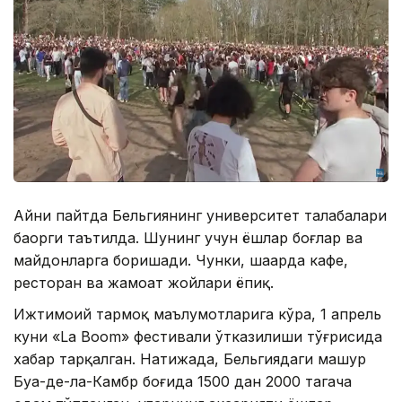
Айни пайтда Бельгиянинг университет талабалари
баҳорги таътилда. Шунинг учун ёшлар боғлар ва
майдонларга боришади. Чунки, шаҳарда кафе,
ресторан ва жамоат жойлари ёпиқ.
Ижтимоий тармоқ маълумотларига кўра, 1 апрель
куни «La Boom» фестивали ўтказилиши тўғрисида
хабар тарқалган. Натижада, Бельгиядаги машҳур
Буа-де-ла-Камбр боғида 1500 дан 2000 тагача