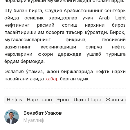
чоралари кўриши мумкинлиги ҳақида огоҳлантирди.
Шу билан бирга, Саудия Арабистонининг сентябрь
ойида осиёлик харидорлар учун Arab Light
нефтининг расмий сотиш нархини бироз
пасайтириши ҳам бозорга таъсир кўрсатди. Бироқ,
мутахассисларнинг фикрича, геосиёсий
вазиятнинг кескинлашиши ҳозирча нефть
нархларини юқори даражада ушлаб туришга
ёрдам бермоқда.
Эслатиб ўтамиз, жаҳон биржаларида нефть нархи
пасайгани ҳақида
хабар
берган эдик.
Нефть
Нарх-наво
Эрон
Яқин Шарқ
Жаҳон ян
Бекабат Узаков
Муаллиф