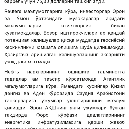
баррель учун 75,83 долларни ташкил этди.
Reuters маълумотларига кўра, инвесторлар Эрон
ва Ўмон ўртасидаги музокаралар ҳақидаги
маълумотларни эҳтиёткорлик билан
кузатмоқдалар. Бозор иштирокчилари ҳар қандай
потенциал келишувлар қисқа муддатда геосиёсий
кескинликни юмшата олишига шубҳа қилишмоқда.
Ҳозиргача эришилган келишувларнинг аксарияти
узоқ давом этмади.
Нефть нархларининг ошишига таъминотга
таҳдидлар ҳам таъсир кўрсатмоқда. Агентлик
маълумотларига кўра, Ямандаги хусийлар Қизил
денгиз ва Аден кўрфазида Саудия Арабистони
танкерларига ҳужумлар уюштиришини маълум
қилишди. Эрон АҚШнинг янги ҳужумлари бўлган
тақдирда Форс кўрфази давлатларининг
энергетика инфратузилмасига қарши жавоб