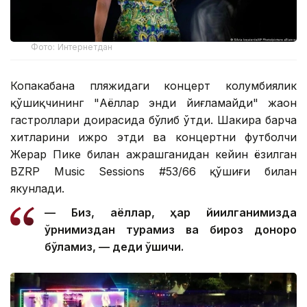
Фото: Интернетдан
Копакабана пляжидаги концерт колумбиялик
қўшиқчининг "Аёллар энди йиғламайди" жаҳон
гастроллари доирасида бўлиб ўтди. Шакира барча
хитларини ижро этди ва концертни футболчи
Жерар Пике билан ажрашганидан кейин ёзилган
BZRP Music Sessions #53/66 қўшиғи билан
якунлади.
— Биз, аёллар, ҳар йиқилганимизда
ўрнимиздан турамиз ва бироз донороқ
бўламиз, — деди қўшиқчи.