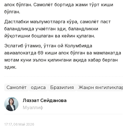
ҳалок бўлган. Самолёт бортида жами тўрт киши
бўлган.
Дастлабки маълумотларга кўра, самолёт паст
баландликда учаётган эди, баландликни
йўқотишни бошлаган ва кейин қулаган.
Эслатиб ўтамиз, ўтган ой Колумбияда
авиаҳалокатда 69 киши ҳалок бўлган ва мамлакатда
мотам куни эълон қилингани ҳақида хабар берган
эдик.
Самолёт
Ҳодиса
Бразилия
Жаҳон янгиликлар
Ляззат Сейданова
Муаллиф
17:17, 06 Май 2026