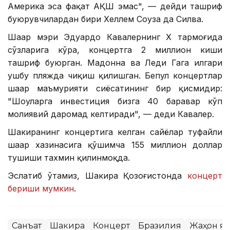
Америка эса фақат АҚШ эмас", — дейди ташриф
буюрувчилардан бири Хеллем Соуза да Силва.
Шаҳар мэри Эдуардо Кавалернинг Х тармоғида
сўзларига кўра, концертга 2 миллион киши
ташриф буюрган. Мадонна ва Леди Гага илгари
ушбу пляжда чиқиш қилишган. Бепул концертлар
шаҳар маъмурияти сиёсатининг бир қисмидир:
"Шоуларга инвестиция бизга 40 баравар кўп
молиявий даромад келтиради", — деди Кавалер.
Шакиранинг концертига келган сайёҳлар туфайли
шаҳар хазинасига қўшимча 155 миллион доллар
тушиши тахмин қилинмоқда.
Эслатиб ўтамиз, Шакира Қозоғистонда
концерт
бериши мумкин
.
Санъат
Шакира
Концерт
Бразилия
Жаҳон я