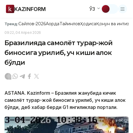
KAZINFORM
ЎЗ
Сайлов-2026
Ақорда
Тайинлов
Ҳодиса
Қонун ва интизо
Тренд:
09:22, 04 Апрел 2026
Бразилияда самолёт турар-жой
биносига урилиб, уч киши ҳалок
бўлди
ASTANA. Kazinform – Бразилия жанубида кичик
самолёт турар-жой биносига урилиб, уч киши ҳалок
бўлди, деб хабар берди G1 янгиликлар портали.