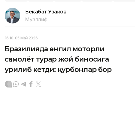
Бекабат Узаков
Муаллиф
16:10, 05 Май 2026
Бразилияда енгил моторли
самолёт турар жой биносига
урилиб кетди: қурбонлар бор
ASTANА. Кazinform – Бразилияда енгил моторли
самолёт турар жой биносига урилиб, уч киши ҳалок
бўлди, деб хабар беради
CNN Brazil
.