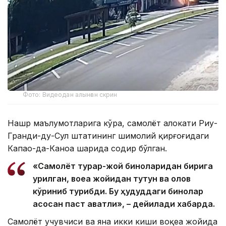
Фото: Видеодан алынған скрин
Нашр маълумотларига кўра, самолёт ҳалокати Риу-
Гранди-ду-Сул штатининг шимолий қирғоғидаги
Капао-да-Каноа шаҳрида содир бўлган.
«Самолёт турар-жой биноларидан бирига
урилган, воқеа жойидан тутун ва олов
кўриниб турибди. Бу ҳудуддаги бинолар
асосан паст қаватли», – дейилади хабарда.
Самолёт учувчиси ва яна икки киши воқеа жойида