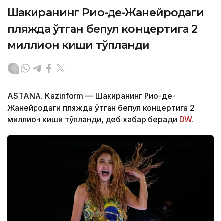
Шакиранинг Рио-де-Жанейродаги
пляжда ўтган бепул концертига 2
миллион киши тўпланди
ASTANА. Кazinform — Шакиранинг Рио-де-
Жанейродаги пляжда ўтган бепул концертига 2
миллион киши тўпланди, деб хабар беради
DW
.