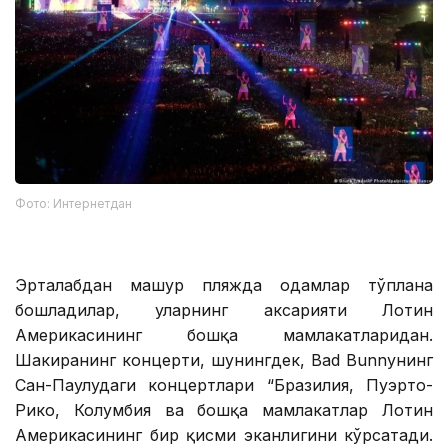
Фото: Интернетдан
Эрталабдан машҳур пляжда одамлар тўплана
бошладилар, уларнинг аксарияти Лотин
Америкасининг бошқа мамлакатларидан.
Шакиранинг концерти, шунингдек, Bad Bunnyнинг
Сан-Паулудаги концертлари “Бразилия, Пуэрто-
Рико, Колумбия ва бошқа мамлакатлар Лотин
Америкасининг бир қисми эканлигини кўрсатади.