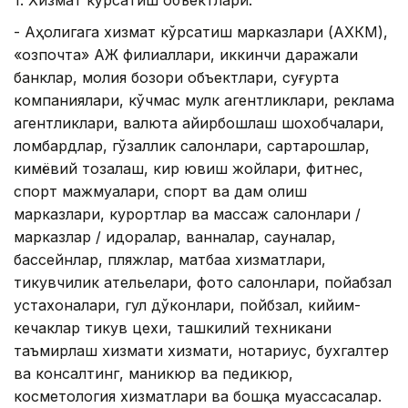
1. Хизмат кўрсатиш объектлари:
- Аҳолигага хизмат кўрсатиш марказлари (АХКМ),
«Қозпочта» АЖ филиаллари, иккинчи даражали
банклар, молия бозори объектлари, суғурта
компаниялари, кўчмас мулк агентликлари, реклама
агентликлари, валюта айирбошлаш шохобчалари,
ломбардлар, гўзаллик салонлари, сартарошлар,
кимёвий тозалаш, кир ювиш жойлари, фитнес,
спорт мажмуалари, спорт ва дам олиш
марказлари, курортлар ва массаж салонлари /
марказлар / идоралар, ванналар, сауналар,
бассейнлар, пляжлар, матбаа хизматлари,
тикувчилик ательелари, фото салонлари, пойабзал
устахоналари, гул дўконлари, пойбзал, кийим-
кечаклар тикув цехи, ташкилий техникани
таъмирлаш хизмати хизмати, нотариус, бухгалтер
ва консалтинг, маникюр ва педикюр,
косметология хизматлари ва бошқа муассасалар.