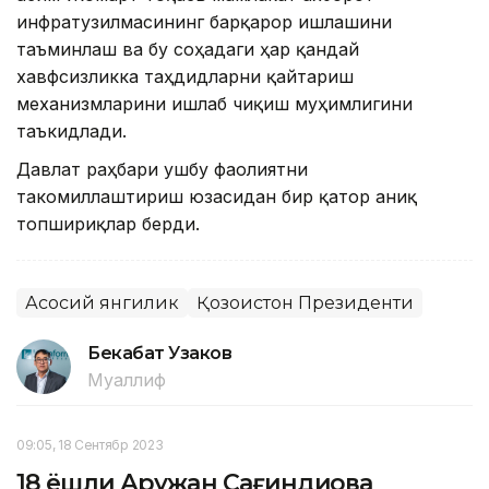
инфратузилмасининг барқарор ишлашини
таъминлаш ва бу соҳадаги ҳар қандай
хавфсизликка таҳдидларни қайтариш
механизмларини ишлаб чиқиш муҳимлигини
таъкидлади.
Давлат раҳбари ушбу фаолиятни
такомиллаштириш юзасидан бир қатор аниқ
топшириқлар берди.
Асосий янгилик
Қозоғистон Президенти
Бекабат Узаков
Муаллиф
09:05, 18 Сентябр 2023
18 ёшли Аружан Сағиндиқова