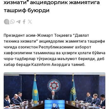
хизмати” акциядорлик жамиятига
ташриф буюрди
Президент Қасим-Жомарт Тоқаевга “Давлат
техника хизмати” акциядорлик жамиятига ташрифи
чоғида Қозоғистон Республикасининг ахборот
хавфсизлигини таъминлаш ва ҳозирги ҳолати бўйича
чора-тадбирлар тўғрисида маълумот берилди, деб
хабар беради Каzinform Акордага таяниб.