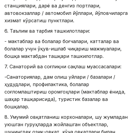
станциялари, дарё ва денгиз портлари,
автовокзаллар / автомобил йўллари, йўловчиларга
хизмат кўрсатиш пунктлари.
6. Таълим ва тарбия ташкилотлари:
- мактаблар ва болалар боғчалари, катталар ва
болалар учун ўқув-ишлаб чиқариш мажмуалари,
бошқа мактабдан ташқари ташкилотлар.
7. Санаторий ва соғлиқни сақлаш муассасалари:
-Санаториялар, дам олиш уйлари / базалари /
ҳудудлари, профилактика, болалар
соғломлаштириш оромгоҳлари (мактаблар ёнида,
шаҳар ташқарисида), туристик базалар ва
бошқалар.
8. Умумий овқатланиш корхоналари, шу жумладан
уюшган гуруҳларда жойлашган объектлар,
шунингдек озиқ-овқат, кўча овқатлари билан