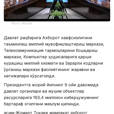
Фото: Akorda
Давлат раҳбарига Ахборот хавфсизлигини
таъминлаш миллий мувофиқлаштириш маркази,
Телекоммуникация тармоқларини бошқариш
маркази, Компьютер ҳодисаларига қарши
курашиш миллий хизмати ва Зарарли кодларни
ўрганиш маркази фаолиятининг жараёни ва
натижалари кўрсатилди.
Президентга жорий йилнинг 9 ойи давомида
давлат органлари ва муҳим объектлар
ресурсларига 163,4 миллион киберҳужумнинг
бартараф этилгани маълум қилинди.
Қасим-Жомарт Тоқаев мамлакат ахборот