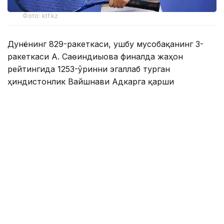
Фото: ktf.kz
Дунёнинг 829-ракеткаси, ушбу мусобақанинг 3-
ракеткаси А. Саөиндиыова финалда жаҳон
рейтингида 1253-ўринни эгаллаб турган
ҳиндистонлик Вайшнави Адкарга қарши
чемпионлик учун кураш олиб борди.
Биринчи партия кескин курашлар остида ўтди,
Аружан тай-брейкда муваффақиятли ўйнади - 7:6
(8:6).
Иккинчи сетда қозоғистонлик ёш теннисчи
рақибига ҳеч қандай имконият қолдирмади - 6:0.
Шу тариқа Аружан Сағиндиқова муҳим ғалабага
эришди.
Эслатиб ўтамиз, аввалроқ Аружан Сағиндиқова