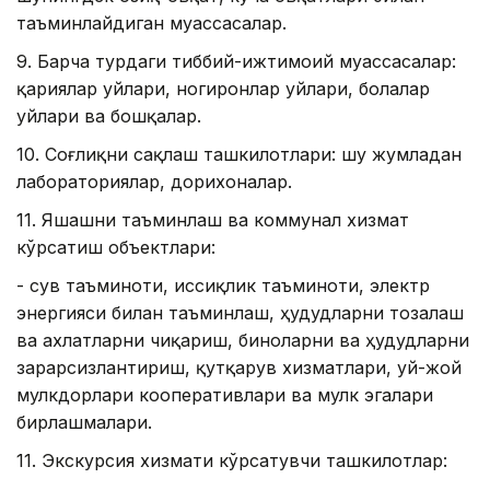
таъминлайдиган муассасалар.
9. Барча турдаги тиббий-ижтимоий муассасалар:
қариялар уйлари, ногиронлар уйлари, болалар
уйлари ва бошқалар.
10. Соғлиқни сақлаш ташкилотлари: шу жумладан
лабораториялар, дорихоналар.
11. Яшашни таъминлаш ва коммунал хизмат
кўрсатиш объектлари:
- сув таъминоти, иссиқлик таъминоти, электр
энергияси билан таъминлаш, ҳудудларни тозалаш
ва ахлатларни чиқариш, биноларни ва ҳудудларни
зарарсизлантириш, қутқарув хизматлари, уй-жой
мулкдорлари кооперативлари ва мулк эгалари
бирлашмалари.
11. Экскурсия хизмати кўрсатувчи ташкилотлар: