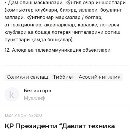
- Дам олиш масканлари, кўнгил очар иншоотлари
(компьютер клублари, билярд заллари, боуллинг
заллари, кўнгилочар марказлар / боғлар,
аттракционлар, аквапарклар, караоке, лотерея
клублари ва бошқа лотерея чипталарини сотиш
пунктлари ҳамда бошқалар).
12. Алоқа ва телекоммуникация объектлари.
Соғлиқни сақлаш
Тиббиёт
Асосий янгилик
без автора
Муаллиф
13:00, 03 Октябр 2023
ҚР Президенти “Давлат техника