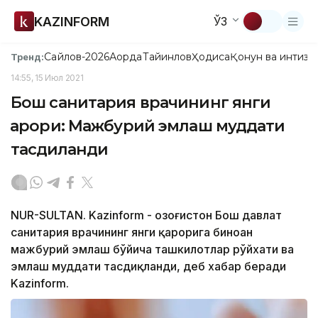
KAZINFORM
ЎЗ
Сайлов-2026
Ақорда
Тайинлов
Ҳодиса
Қонун ва интизо
Тренд:
14:55, 15 Июл 2021
Бош санитария врачининг янги
қарори: Мажбурий эмлаш муддати
тасдиқланди
NUR-SULTAN. Kazinform - Қозоғистон Бош давлат
санитария врачининг янги қарорига биноан
мажбурий эмлаш бўйича ташкилотлар рўйхати ва
эмлаш муддати тасдиқланди, деб хабар беради
Kazinform.