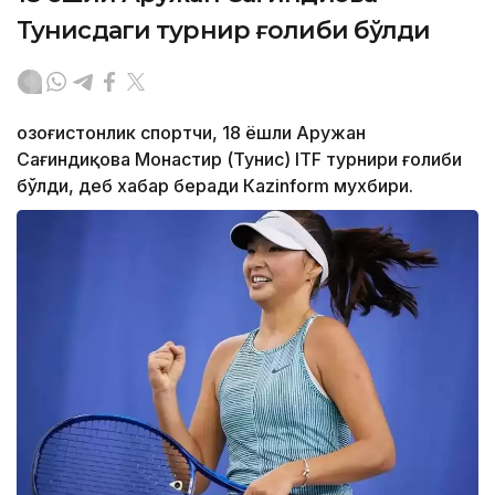
Тунисдаги турнир ғолиби бўлди
Қозоғистонлик спортчи, 18 ёшли Аружан
Сағиндиқова Монастир (Тунис) ITF турнири ғолиби
бўлди, деб хабар беради Каzinform мухбири.