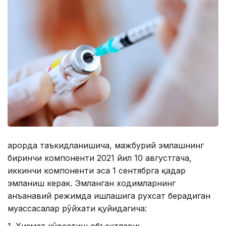
Қарорда таъкидланишича, мажбурий эмлашнинг
биринчи компоненти 2021 йил 10 августгача,
иккинчи компоненти эса 1 сентябрга қадар
эмланиш керак. Эмланган ходимларнинг
анъанавий режимда ишлашига рухсат берадиган
муассасалар рўйхати қуйидагича: