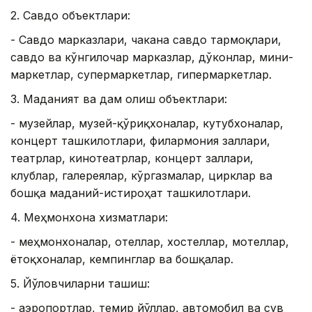
2. Савдо объектлари:
- Савдо марказлари, чакана савдо тармоқлари,
савдо ва кўнгилочар марказлар, дўконлар, мини-
маркетлар, супермаркетлар, гипермаркетлар.
3. Маданият ва дам олиш объектлари:
- музейлар, музей-қўриқхоналар, кутубхоналар,
концерт ташкилотлари, филармония заллари,
театрлар, кинотеатрлар, концерт заллари,
клублар, галереялар, кўргазмалар, цирклар ва
бошқа маданий-истироҳат ташкилотлари.
4. Меҳмонхона хизматлари:
- меҳмонхоналар, отеллар, хостеллар, мотеллар,
ётоқхоналар, кемпинглар ва бошқалар.
5. Йўловчиларни ташиш:
- аэропортлар, темир йўллар, автомобил ва сув