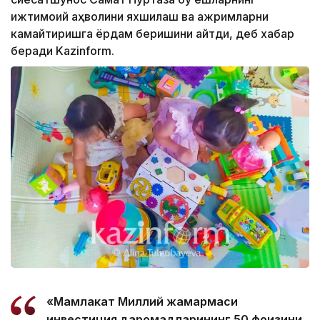
ижтимоий аҳволини яхшилаш ва ажримларни
камайтиришга ёрдам беришини айтди, деб хабар
беради Kazinform.
«Мамлакат Миллий жамғармаси
инвестиция даромадларининг 50 фоизини