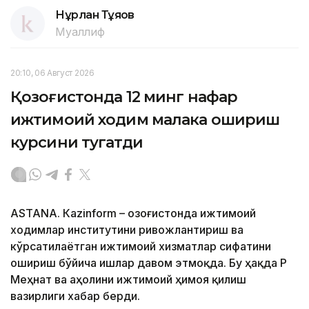
Нұрлан Тұяқов
Муаллиф
20:10, 06 Август 2026
Қозоғистонда 12 минг нафар
ижтимоий ходим малака ошириш
курсини тугатди
ASTANА. Кazinform – Қозоғистонда ижтимоий
ходимлар институтини ривожлантириш ва
кўрсатилаётган ижтимоий хизматлар сифатини
ошириш бўйича ишлар давом этмоқда. Бу ҳақда ҚР
Меҳнат ва аҳолини ижтимоий ҳимоя қилиш
вазирлиги хабар берди.