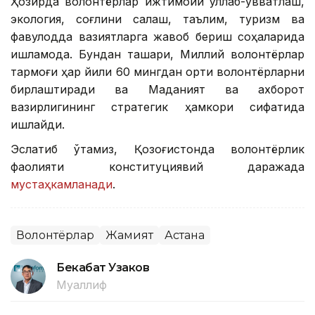
Ҳозирда волонтёрлар ижтимоий қўллаб-қувватлаш,
экология, соғлиқни сақлаш, таълим, туризм ва
фавқулодда вазиятларга жавоб бериш соҳаларида
ишламоқда. Бундан ташқари, Миллий волонтёрлар
тармоғи ҳар йили 60 мингдан ортиқ волонтёрларни
бирлаштиради ва Маданият ва ахборот
вазирлигининг стратегик ҳамкори сифатида
ишлайди.
Эслатиб ўтамиз, Қозоғистонда волонтёрлик
фаолияти конституциявий даражада
мустаҳкамланади
.
Волонтёрлар
Жамият
Астана
Бекабат Узаков
Муаллиф