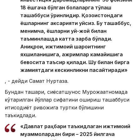
18 ёшгача бўлган болаларга тўлаш
ташаббуси ўринлидир. Қозоғистондаги
ёшларнинг аксарияти уйсиз. Бу ташаббус,
менимча, ёшларни уй-жой билан
таъминлашда катта зарба бўлади.
Аниқроғи, ижтимоий шароитнинг
яхшиланишига, ажримлар камайишига
бевосита таъсир қилади. Шу билан бирга
жамиятдаги кескинликни пасайтиради»
, - дейди Самат Нуртаза.
Бундан ташқари, сиёсатшунос Мурожаатномада
кўтарилган йўллар сифатини ошириш ташаббуси
иқтисодиёт ривожига туртки бўлишини
таъкидлади.
«Давлат раҳбари таъкидлаган ижтимоий
муаммолардан бири – 2025 йилгача