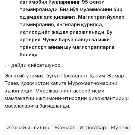
автомобил йўлларининг 95 фоизи
таъмирланади. Биз йўл муаммосини бир
одамдек ҳис қиламиз. Магистрал йўллар
таъмирланиб, янгилари қурилса,
иқтисодиёт жадал ривожланади. Бу
артерия. Чунки барча савдо ва ички
транспорт айнан шу магистралларга
боғлиқ»
, - дейди сиёсатшунос.
Эслатиб ўтамиз, бугун Президент Қасим-Жомарт
Тоқаев Қозоғистон халқига Мурожаатномасини
эълон қилди. Мурожаатнинг асосий қисми
мамлакатни ижтимоий-иқтисодий ривожлантириш
масалаларига бағишланди.
Асосий янгилик
Жамият
Ислоҳотлар
Мурожаа