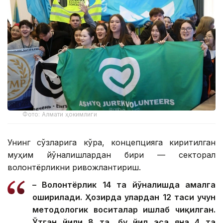
Фото: Алмати ҳокимлиги
Унинг сўзларига кўра, концепцияга киритилган
муҳим йўналишлардан бири — секторал
волонтёрликни ривожлантириш.
– Волонтёрлик 14 та йўналишда амалга
оширилади. Ҳозирда улардан 12 таси учун
методологик воситалар ишлаб чиқилган.
Ўтган йили 8 та, бу йил эса яна 4 та