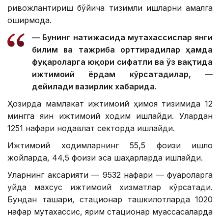
ривожлантириш бўйича тизимли ишларни амалга
оширмоқда.
— Бунинг натижасида мутахассислар янги
билим ва тажриба орттирадилар ҳамда
фуқароларга юқори сифатли ва ўз вақтида
ижтимоий ёрдам кўрсатадилар, —
дейилади вазирлик хабарида.
Ҳозирда мамлакат ижтимоий ҳимоя тизимида 12
мингга яқин ижтимоий ходим ишлайди. Улардан
1251 нафари нодавлат секторда ишлайди.
Ижтимоий ходимларнинг 55,5 фоизи қишлоқ
жойларда, 44,5 фоизи эса шаҳарларда ишлайди.
Уларнинг аксарияти — 9532 нафари — фуқароларга
уйда махсус ижтимоий хизматлар кўрсатади.
Бундан ташқари, стационар ташкилотларда 1020
нафар мутахассис, ярим стационар муассасаларда