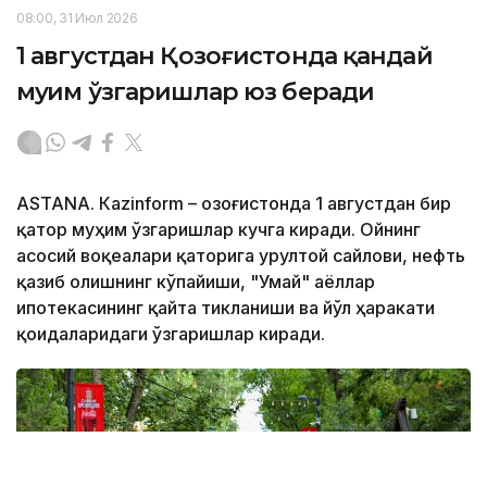
08:00, 31 Июл 2026
1 августдан Қозоғистонда қандай
муҳим ўзгаришлар юз беради
ASTANА. Кazinform – Қозоғистонда 1 августдан бир
қатор муҳим ўзгаришлар кучга киради. Ойнинг
асосий воқеалари қаторига Қурултой сайлови, нефть
қазиб олишнинг кўпайиши, "Умай" аёллар
ипотекасининг қайта тикланиши ва йўл ҳаракати
қоидаларидаги ўзгаришлар киради.