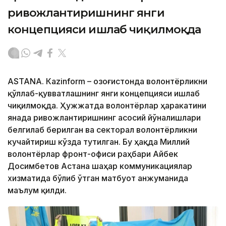
ривожлантиришнинг янги
концепцияси ишлаб чиқилмоқда
ASTANА. Кazinform – Қозоғистонда волонтёрликни
қўллаб-қувватлашнинг янги концепцияси ишлаб
чиқилмоқда. Ҳужжатда волонтёрлар ҳаракатини
янада ривожлантиришнинг асосий йўналишлари
белгилаб берилган ва секторал волонтёрликни
кучайтириш кўзда тутилган. Бу ҳақда Миллий
волонтёрлар фронт-офиси раҳбари Айбек
Досимбетов Астана шаҳар коммуникациялар
хизматида бўлиб ўтган матбуот анжуманида
маълум қилди.