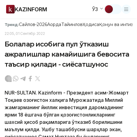
KAZINFORM
ЎЗ
Сайлов-2026
Ақорда
Тайинлов
Ҳодиса
Қонун ва интизо
Тренд:
22:05, 01 Сентябр 2022
Болалар ҳисобига пул ўтказиш
ажралишлар камайишига бевосита
таъсир қилади - сиёсатшунос
NUR-SULTAN. Kazinform - Президент Қасим-Жомарт
Тоқаев Қозоғистон халқига Мурожаатида Миллий
жамғарманинг йиллик инвестиция даромадининг
ярми 18 ёшгача бўлган қозоғистонликларнинг
шахсий ҳисоб рақамларига ўтказиб борилишини
маълум қилди. Ушбу ташаббусни шарҳлар экан,
сиёсатшунос Самат Нуртаза бу ёшларнинг