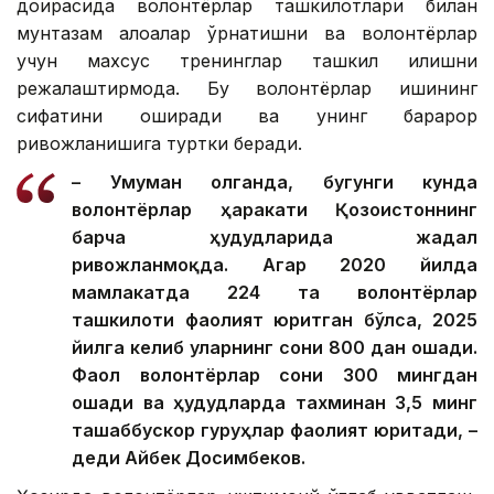
доирасида волонтёрлар ташкилотлари билан
мунтазам алоқалар ўрнатишни ва волонтёрлар
учун махсус тренинглар ташкил қилишни
режалаштирмоқда. Бу волонтёрлар ишининг
сифатини оширади ва унинг барқарор
ривожланишига туртки беради.
– Умуман олганда, бугунги кунда
волонтёрлар ҳаракати Қозоғистоннинг
барча ҳудудларида жадал
ривожланмоқда. Агар 2020 йилда
мамлакатда 224 та волонтёрлар
ташкилоти фаолият юритган бўлса, 2025
йилга келиб уларнинг сони 800 дан ошади.
Фаол волонтёрлар сони 300 мингдан
ошади ва ҳудудларда тахминан 3,5 минг
ташаббускор гуруҳлар фаолият юритади, –
деди Айбек Досимбеков.