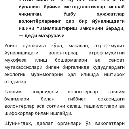
йўналиш бўйича методологиялар ишлаб
чиқилган. Ушбу ҳужжатлар
волонтёрларнинг ҳар бир йўналишдаги
ишини тизимлаштириш имконини беради,
— деди маърузачи.
Унинг сўзларига кўра, масалан, атроф-муҳит
йўналишидаги волонтёрлар атроф-муҳитни
муҳофаза қилиш бошқармалари ва саноат
мутахассислари билан биргаликда ҳудудлардаги
экологик муаммоларни ҳал қилишда иштирок
этадилар.
Таълим соҳасидаги волонтёрлар таълим
бўлимлари билан, тиббиёт соҳасидаги
волонтёрлар эса соғлиқни сақлаш ташкилотлари ва
шифокорлар билан ишлайди.
Шунингдек, давлат органлари ўз ваколатлари