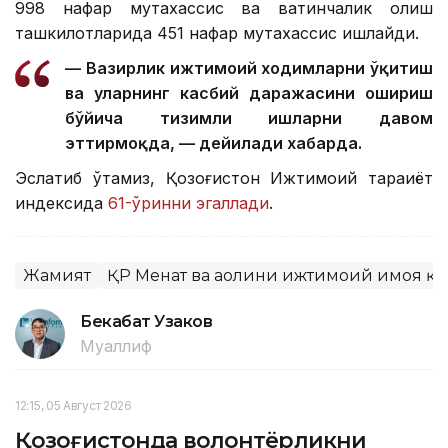
998 нафар мутахассис ва вақтинчалик қолиш
ташкилотларида 451 нафар мутахассис ишлайди.
— Вазирлик ижтимоий ходимларни ўқитиш
ва уларнинг касбий даражасини ошириш
бўйича тизимли ишларни давом
эттирмоқда, — дейилади хабарда.
Эслатиб ўтамиз, Қозоғистон Ижтимоий тараққиёт
индексида
61-ўринни эгаллади
.
Жамият
ҚР Меҳнат ва аҳолини ижтимоий ҳимоя 
Бекабат Узаков
Муаллиф
12:15, 05 Август 2026
Қозоғистонда волонтёрликни