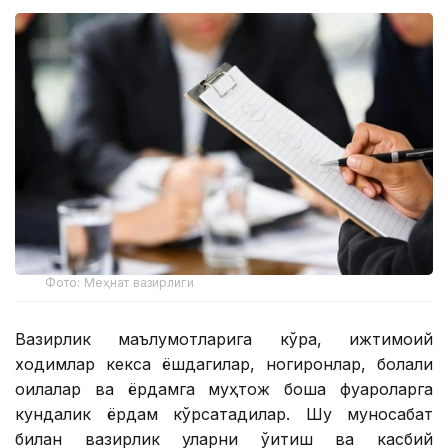
Фото: Меҳнат вазирлиги
Вазирлик маълумотларига кўра, ижтимоий
ходимлар кекса ёшдагилар, ногиронлар, болали
оилалар ва ёрдамга муҳтож бошқа фуқароларга
кундалик ёрдам кўрсатадилар. Шу муносабат
билан вазирлик уларни ўқитиш ва касбий