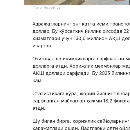
Фото: Report.az
Харажатларнинг энг катта қисми транспо
доллар. Бу кўрсаткич йиллик ҳисобда 2
хизматлари учун 130,6 миллион АҚШ дол
қисқарган.
Озиқ-овқат ва ичимликларга сарфланган м
долларга етди. Хорижлик меҳмонлар мад
АҚШ доллари сарфлади. Бу 2025 йилнинг
кам.
Статистикага кўра, жорий йилнинг янва
сарфланган маблағлар ҳажми 18,2 фоизг
этди.
Шу билан бирга, хорижлик сайёҳларнинг
харажатлари ошди. Дастлабки олти ойда