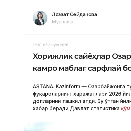
Ляззат Сейданова
Муаллиф
12:38, 06 Август 2026
Хорижлик сайёҳлар Оза
камроқ маблағ сарфлай 
ASTANA. Kazinform — Озарбайжонга т
фуқароларнинг харажатлари 2026 йи
долларини ташкил этди. Бу ўтган йилн
хабар беради Давлат статистика
қўм