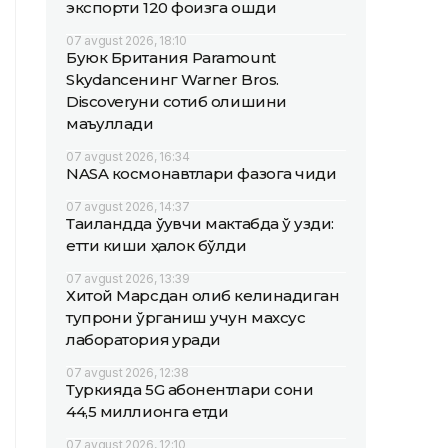
экспорти 120 фоизга ошди
07 avgust 2026, 18:10
Буюк Британия Paramount
Skydanceнинг Warner Bros.
Discoveryни сотиб олишини
маъқуллади
07 avgust 2026, 16:34
NASA космонавтлари фазога чиқди
07 avgust 2026, 14:37
Таиландда ўқувчи мактабда ўқ узди:
етти киши ҳалок бўлди
07 avgust 2026, 13:39
Хитой Марсдан олиб келинадиган
тупроқни ўрганиш учун махсус
лаборатория қуради
07 avgust 2026, 12:38
Туркияда 5G абонентлари сони
44,5 миллионга етди
07 avgust 2026, 12:10