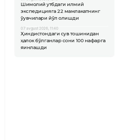
Шимолий қутбдаги илмий
экспедицияга 22 мамлакатнинг
ўқувчилари йўл олишди
07 avgust 2026, 11:40
Ҳиндистондаги сув тошқинидан
ҳалок бўлганлар сони 100 нафарга
яқинлашди