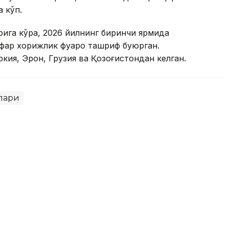
а кўп.
рига кўра, 2026 йилнинг биринчи ярмида
фар хорижлик фуқаро ташриф буюрган.
ркия, Эрон, Грузия ва Қозоғистондан келган.
лари