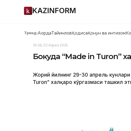
KAZINFORM
Ақорда
Тайинлов
Ҳодиса
Қонун ва интизом
Ко
Тренд:
19:38, 02 Апрел 2025
Бокуда “Made in Turon” х
Жорий йилнинг 29-30 апрель кунлари
Turon” халқаро кўргазмаси ташкил э