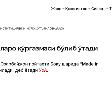
Жаҳон
Қозоғистон
Сиёсат
Т
нституциявий ислоҳот
Сайлов-2026
алқаро кўргазмаси бўлиб ўтади
 Озарбайжон пойтахти Боку шаҳрида “Made in
тилади, деб ёзади
ЎзА
.