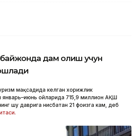
рбайжонда дам олиш учун
бошлади
уризм мақсадида келган хорижлик
л январь–июнь ойларида 715,9 миллион АҚШ
инг шу даврига нисбатан 21 фоизга кам, деб
итаси.