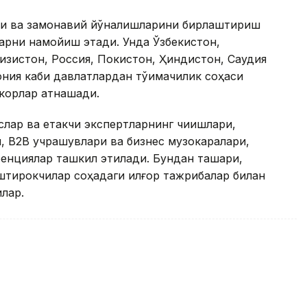
оси ва замонавий йўналишларини бирлаштириш
арни намойиш этади. Унда Ўзбекистон,
изистон, Россия, Покистон, Ҳиндистон, Саудия
ония каби давлатлардан тўқимачилик соҳаси
корлар қатнашади.
лар ва етакчи экспертларнинг чиқишлари,
и, B2B учрашувлари ва бизнес музокаралари,
енциялар ташкил этилади. Бундан ташқари,
иштирокчилар соҳадаги илғор тажрибалар билан
лар.