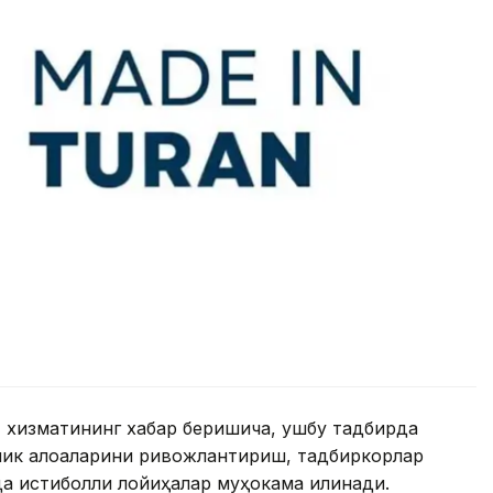
 хизматининг хабар беришича, ушбу тадбирда
лик алоқаларини ривожлантириш, тадбиркорлар
 истиқболли лойиҳалар муҳокама қилинади.