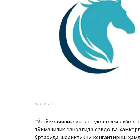
Фото: ЎзА
“Ўзтўқимачиликсаноат” уюшмаси ахборот
тўқимачилик саноатида савдо ва ҳамкор
ўртасида шерикликни кенгайтириш ҳамда