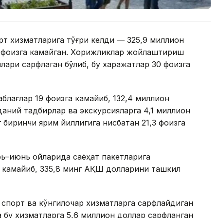
рт хизматларига тўғри келди — 325,9 миллион
2 фоизга камайган. Хорижликлар жойлаштириш
лари сарфлаган бўлиб, бу харажатлар 30 фоизга
аблағлар 19 фоизга камайиб, 132,4 миллион
аний тадбирлар ва экскурсияларга 4,1 миллион
 биринчи ярим йиллигига нисбатан 21,3 фоизга
рь–июнь ойларида саёҳат пакетларига
а камайиб, 335,8 минг АҚШ долларини ташкил
 спорт ва кўнгилочар хизматларга сарфлайдиган
 бу хизматларга 5,6 миллион доллар сарфланган