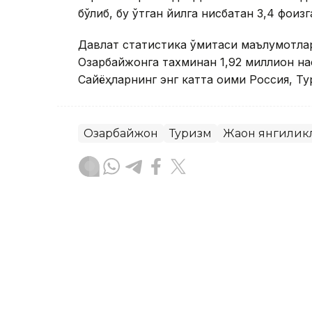
бўлиб, бу ўтган йилга нисбатан 3,4 фоизг
Давлат статистика қўмитаси маълумотла
Озарбайжонга тахминан 1,92 миллион на
Сайёҳларнинг энг катта оқими Россия, Ту
Озарбайжон
Туризм
Жаҳон янгилик
Ляззат Сейданова
Муаллиф
15:00, 31 Июл 2026