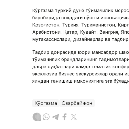
Кўргазма туркий дунё тўқимачилик мер
баробарида соҳадаги сўнгги инновациял
Қозоғистон, Туркия, Туркманистон, Қирғ
Арабистони, Қатар, Кувайт, Венгрия, Яп
мутахассислари, дизайнерлар ва тадбир
Тадбир доирасида юқори мансабдор шахс
тўқимачилик брендларининг тақдимотлар
давра суҳбатлари ҳамда тематик конфер
эксклюзив бизнес экскурсиялар орқали 
яқиндан танишиш имкониятига эга бўлади
Кўргазма
Озарбайжон