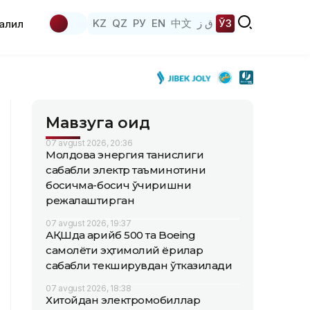
KZ
QZ
РУ
EN
中文
ق ز
ЎЗ
аҳлил
Мавзуга оид
07 avgust 2026, 20:36
Молдова энергия танқислиги
сабабли электр таъминотини
босқичма-босқич ўчиришни
режалаштирган
07 avgust 2026, 19:37
АҚШда қарийб 500 та Boeing
самолёти эҳтимолий ёриқлар
сабабли текширувдан ўтказилади
07 avgust 2026, 18:38
Хитойдан электромобиллар