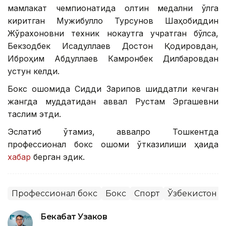
мамлакат чемпионатида олтин медални қўлга
киритган Мужибулло Турсунов Шаҳобиддин
Жўрахоновни техник нокаутга учратган бўлса,
Бекзодбек Исадуллаев Достон Қодировдан,
Иброҳим Абдуллаев Камронбек Дилбаровдан
устун келди.
Бокс оқшомида Сиддиқ Зарипов шиддатли кечган
жангда муддатидан аввал Рустам Эргашевни
таслим этди.
Эслатиб ўтамиз, аввалроқ Тошкентда
профессионал бокс оқшоми ўтказилиши ҳақида
хабар
берган эдик.
Профессионал бокс
Бокс
Спорт
Ўзбекистон
Бекабат Узаков