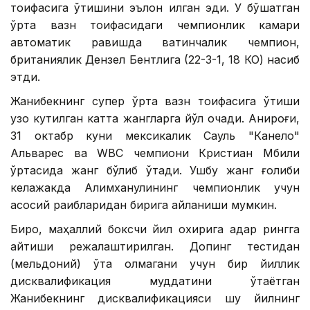
тоифасига ўтишини эълон қилган эди. У бўшатган
ўрта вазн тоифасидаги чемпионлик камари
автоматик равишда вақтинчалик чемпион,
британиялик Дензел Бентлига (22-3-1, 18 КО) насиб
этди.
Жанибекнинг супер ўрта вазн тоифасига ўтиши
узоқ кутилган катта жангларга йўл очади. Аниқроғи,
31 октабр куни мексикалик Сауль "Канело"
Альварес ва WВC чемпиони Кристиан Мбили
ўртасида жанг бўлиб ўтади. Ушбу жанг ғолиби
келажакда Алимханулининг чемпионлик учун
асосий рақибларидан бирига айланиши мумкин.
Бироқ, маҳаллий боксчи йил охирига қадар рингга
қайтиши режалаштирилган. Допинг тестидан
(мельдоний) ўта олмагани учун бир йиллик
дисквалификация муддатини ўтаётган
Жанибекнинг дисквалификацияси шу йилнинг