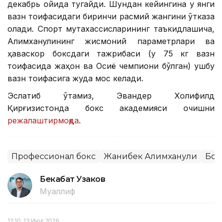
декабрь ойида тугайди. Шундан кейингина у янги
вазн тоифасидаги биринчи расмий жангини ўтказа
олади. Спорт мутахассисларининг таъкидлашича,
Алимханулининг жисмоний параметрлари ва
ҳаваскор боксдаги тажрибаси (у 75 кг вазн
тоифасида жаҳон ва Осиё чемпиони бўлган) ушбу
вазн тоифасига жуда мос келади.
Эслатиб ўтамиз, Эвандер Холифилд
Қирғизистонда бокс академияси очишни
режалаштирмоқда
.
Профессионал бокс
Жанибек Алимханули
Бок
Бекабат Узаков
Муаллиф
12:10, 13 Июл 2026