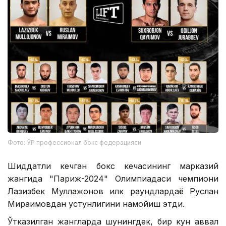
Фото: ЎР профессионал бокс федерацияси
Шиддатли кечган бокс кечасининг марказий
жангида "Париж-2024" Олимпиадаси чемпиони
Лазизбек Муллажонов илк раундлардаёқ Руслан
Мираимовдан устунлигини намойиш этди.
Ўтказилган жангларда шунингдек, бир кун аввал