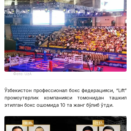
Фото: UzA
Ўзбекистон профессионал бокс федерацияси, “Lift”
промоутерлик компанияси томонидан ташкил
этилган бокс оқшомида 10 та жанг бўлиб ўтди.