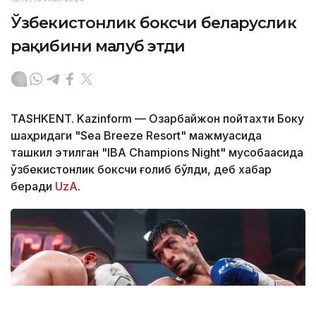
Ўзбекистонлик боксчи беларуслик
рақибини мағлуб этди
TASHKENT. Kazinform — Озарбайжон пойтахти Боку
шаҳридаги "Sea Breeze Resort" мажмуасида
ташкил этилган "IBA Champions Night" мусобақасида
ўзбекистонлик боксчи ғолиб бўлди, деб хабар
беради
UzA
.