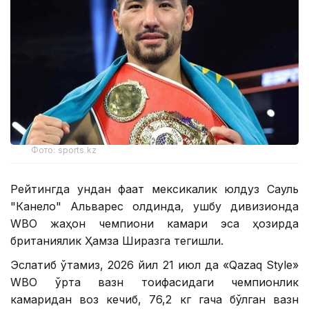
Фото: sports.kz
Рейтингда ундан фақат мексикалик юлдуз Сауль
"Канело" Альварес олдинда, ушбу дивизионда
WBО жаҳон чемпиони камари эса ҳозирда
британиялик Ҳамза Ширазга тегишли.
Эслатиб ўтамиз, 2026 йил 21 июл да «Qazaq Style»
WВО ўрта вазн тоифасидаги чемпионлик
камаридан воз кечиб, 76,2 кг гача бўлган вазн