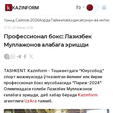
KAZINFORM
ЎЗ
Сайлов-2026
Ақорда
Тайинлов
Ҳодиса
Қонун ва интизо
Тренд:
17:31, 30 Январ 2025
Профессионал бокс: Лазизбек
Муллажонов ғалабага эришди
TASHKENT. Kazinform - Тошкентдаги “Юнусобод“
спорт мажмуасида ўтказилган йилнинг илк йирик
профессионал бокс мусобақасида "Париж-2024"
Олимпиадаси ғолиби Лазизбек Муллажонов
ғалабага эришди, деб хабар беради
Kazinform
агентлиги
UzAга
таяниб.