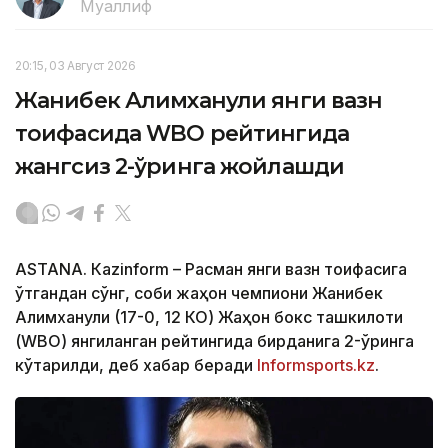
Муаллиф
20:15, 03 Август 2026
Жанибек Алимханули янги вазн
тоифасида WBO рейтингида
жангсиз 2-ўринга жойлашди
ASTANА. Кazinform – Расман янги вазн тоифасига
ўтгандан сўнг, собиқ жаҳон чемпиони Жанибек
Алимханули (17-0, 12 КО) Жаҳон бокс ташкилоти
(WBО) янгиланган рейтингида бирданига 2-ўринга
кўтарилди, деб хабар беради
Informsports.kz
.