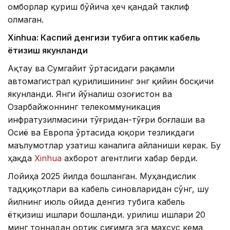
омборлар қуриш бўйича ҳеч қандай таклиф
олмаган.
Xinhuа: Каспий денгизи тубига оптик кабель
ётқизиш якунланди
Ақтау ва Сумгайит ўртасидаги рақамли
автомагистрал қурилишининг энг қийин босқичи
якунланди. Янги йўналиш Қозоғистон ва
Озарбайжоннинг телекоммуникация
инфратузилмасини тўғридан-тўғри боғлаши ва
Осиё ва Европа ўртасида юқори тезликдаги
маълумотлар узатиш каналига айланиши керак. Бу
ҳақда
Xinhua
ахборот агентлиги хабар берди.
Лойиҳа 2025 йилда бошланган. Муҳандислик
тадқиқотлари ва кабель синовларидан сўнг, шу
йилнинг июль ойида денгиз тубига кабель
ётқизиш ишлари бошланди. Қурилиш ишлари 20
минг тоннадан ортиқ сиғимга эга махсус кема