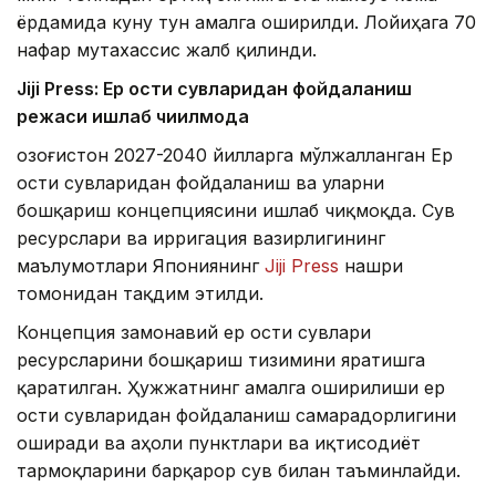
ёрдамида куну тун амалга оширилди. Лойиҳага 70
нафар мутахассис жалб қилинди.
Jiji Press: Ер ости сувларидан фойдаланиш
режаси ишлаб чиқилмоқда
Қозоғистон 2027-2040 йилларга мўлжалланган Ер
ости сувларидан фойдаланиш ва уларни
бошқариш концепциясини ишлаб чиқмоқда. Сув
ресурслари ва ирригация вазирлигининг
маълумотлари Япониянинг
Jiji Press
нашри
томонидан тақдим этилди.
Концепция замонавий ер ости сувлари
ресурсларини бошқариш тизимини яратишга
қаратилган. Ҳужжатнинг амалга оширилиши ер
ости сувларидан фойдаланиш самарадорлигини
оширади ва аҳоли пунктлари ва иқтисодиёт
тармоқларини барқарор сув билан таъминлайди.