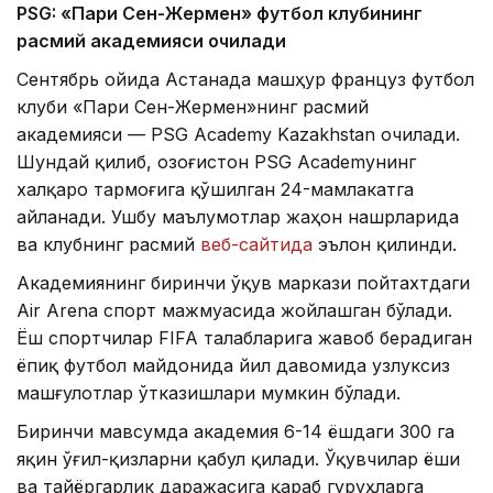
PSG: «Пари Сен-Жермен» футбол клубининг
расмий академияси очилади
Сентябрь ойида Астанада машҳур француз футбол
клуби «Пари Сен-Жермен»нинг расмий
академияси — PSG Academy Kazakhstan очилади.
Шундай қилиб, Қозоғистон PSG Academyнинг
халқаро тармоғига қўшилган 24-мамлакатга
айланади. Ушбу маълумотлар жаҳон нашрларида
ва клубнинг расмий
веб-сайтида
эълон қилинди.
Академиянинг биринчи ўқув маркази пойтахтдаги
Air Arena спорт мажмуасида жойлашган бўлади.
Ёш спортчилар FIFA талабларига жавоб берадиган
ёпиқ футбол майдонида йил давомида узлуксиз
машғулотлар ўтказишлари мумкин бўлади.
Биринчи мавсумда академия 6-14 ёшдаги 300 га
яқин ўғил-қизларни қабул қилади. Ўқувчилар ёши
ва тайёргарлик даражасига қараб гуруҳларга