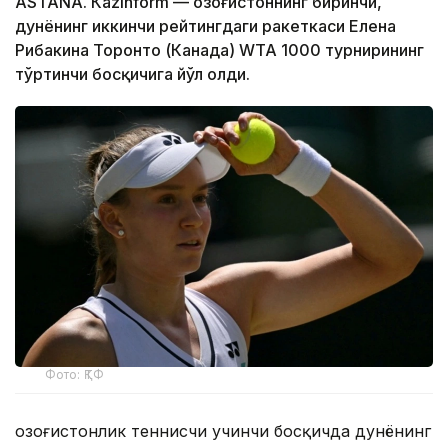
ASTANА. Кazinform — Қозоғистоннинг биринчи,
дунёнинг иккинчи рейтингдаги ракеткаси Елена
Рибакина Торонто (Канада) WТА 1000 турнирининг
тўртинчи босқичига йўл олди.
Фото: ҚТФ
Қозоғистонлик теннисчи учинчи босқичда дунёнинг