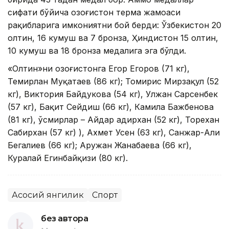
сифати бўйича Қозоғистон терма жамоаси
рақибларига имкониятни бой берди: Ўзбекистон 20
олтин, 16 кумуш ва 7 бронза, Ҳиндистон 15 олтин,
10 кумуш ва 18 бронза медалига эга бўлди.
«Олтин»ни Қозоғистонга Егор Егоров (71 кг),
Темирлан Муқатаев (86 кг); Томирис Мирзақул (52
кг), Виктория Байдукова (54 кг), Улжан Сарсенбек
(57 кг), Бақит Сейдиш (66 кг), Камила Бажбенова
(81 кг), ўсмирлар – Айдар Қадирхан (52 кг), Торехан
Сабирхан (57 кг) ), Ахмет ​​Усен (63 кг), Санжар-Али
Бегалиев (66 кг); Аружан Жанабаева (66 кг),
Куралай Егинбайқизи (80 кг).
Асосий янгилик
Спорт
без автора