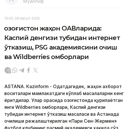
Муаллиф
10:00, 08 Август 2026
Қозоғистон жаҳон ОАВларида:
Каспий денгизи тубидан интернет
ўтказиш, PSG академиясини очиш
ва Wildberries омборлари
ASTANА. Кazinform - Одатдагидек, жаҳон ахборот
воситалари мамлакатдаги кўплаб масалаларни кенг
ёритдилар. Улар орасида Қозоғистонда қурилаётган
янги Wildberries омборлари, Каспий денгизи
тубидан интернет ўтказиш масаласи ва Астанада
очилиши режалаштирилган «Пари Сен-Жермен»
футбол клубининг расмий академияси ҳақида сўз