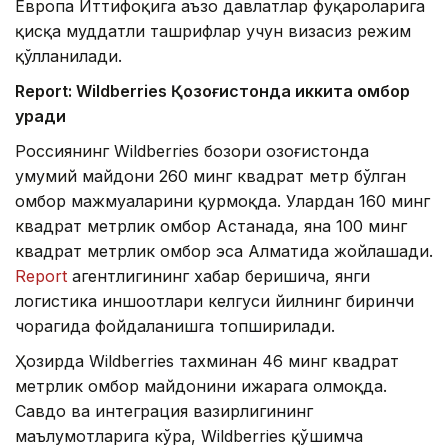
Европа Иттифоқига аъзо давлатлар фуқароларига
қисқа муддатли ташрифлар учун визасиз режим
қўлланилади.
Report: Wildberries Қозоғистонда иккита омбор
қуради
Россиянинг Wildberries бозори Қозоғистонда
умумий майдони 260 минг квадрат метр бўлган
омбор мажмуаларини қурмоқда. Улардан 160 минг
квадрат метрлик омбор Астанада, яна 100 минг
квадрат метрлик омбор эса Алматида жойлашади.
Report
агентлигининг хабар беришича, янги
логистика иншоотлари келгуси йилнинг биринчи
чорагида фойдаланишга топширилади.
Ҳозирда Wildberries тахминан 46 минг квадрат
метрлик омбор майдонини ижарага олмоқда.
Савдо ва интеграция вазирлигининг
маълумотларига кўра, Wildberries қўшимча