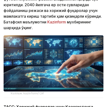
юритилди. 2040 йилгача ер ости сувларидан
фойдаланиш режаси ва хорижий фуқаролар учун
мамлакатга кириш тартиби ҳам қизиқарли кўринди.
Батафсил маълумотни
Кazinform
мухбирининг
шарҳида ўқинг.
Коллаж: kazinform/ СИ
ТАСС: Хорижий фуқаролар учун Қозоғистонга