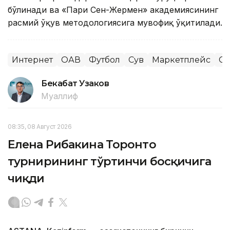
бўлинади ва «Пари Сен-Жермен» академиясининг
расмий ўқув методологиясига мувофиқ ўқитилади.
Интернет
ОАВ
Футбол
Сув
Маркетплейс
Сп
Бекабат Узаков
Муаллиф
08:35, 08 Август 2026
Елена Рибакина Торонто
турнирининг тўртинчи босқичига
чиқди