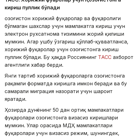
кириш пуллик бўлади
Қозоғистон хорижий фуқаролар ва фуқаролиги
бўлмаган шахслар учун мамлакатга кириш учун
электрон рухсатнома тизимини жорий қилиши
мумкин. Агар ушбу ўзгариш қўллаб-қувватланса,
хорижий фуқаролар учун Қозоғистонга кириш
пуллик бўлади. Бу ҳақда Россиянинг
ТАСС
ахборот
агентлиги хабар берди.
Янги тартиб хорижий фуқароларга Қозоғистонга
рақамли форматда киришга имкон беради ва бу
самарали миграция назорати учун шароит
яратади.
Ҳозирда дунёнинг 50 дан ортиқ мамлакатлари
фуқаролари Қозоғистонга визасиз киришлари
мумкин. Улар орасида МДҲ мамлакатлари
фуқаролари учун визасиз режим, шунингдек,