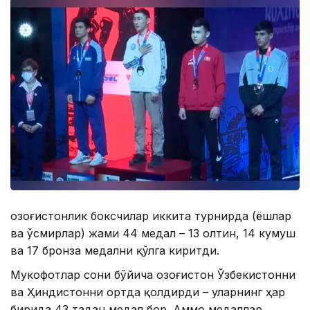
Қозоғистонлик боксчилар иккита турнирда (ёшлар
ва ўсмирлар) жами 44 медал – 13 олтин, 14 кумуш
ва 17 бронза медални қўлга киритди.
Мукофотлар сони бўйича Қозоғистон Ўзбекистонни
ва Ҳиндистонни ортда қолдирди – уларнинг ҳар
бирида 43 тадан медал бор. Аммо медаллар