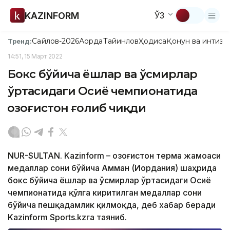
KAZINFORM
ЎЗ
Сайлов-2026
Ақорда
Тайинлов
Ҳодиса
Қонун ва интизо
Тренд:
14:51, 15 Март 2022
Бокс бўйича ёшлар ва ўсмирлар
ўртасидаги Осиё чемпионатида
Қозоғистон ғолиб чиқди
NUR-SULTAN. Kazinform – Қозоғистон терма жамоаси
медаллар сони бўйича Амман (Иордания) шаҳрида
бокс бўйича ёшлар ва ўсмирлар ўртасидаги Осиё
чемпионатида қўлга киритилган медаллар сони
бўйича пешқадамлик қилмоқда, деб хабар беради
Kazinform Sports.kzга таяниб.