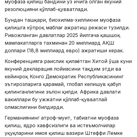
муҳофаза қилиш бандини ўз ичига олган якуний
резолюцияни қўллаб-қувватлади.
Бундан ташқари, биохилма-хилликни муҳофаза
қилишга кўпроқ маблағ ажратиш режаси тузилди.
Ривожланган давлатлар 2025 йилгача қашшоқ
мамлакатларга тахминан 20 миллиард АҚШ
доллари (18,8 миллиард евро) ажратиши керак.
Конференцияга раислик қилаётган Хитой ўша куни
якуний декларация лойиҳасини тақдим этди ва
кейинроқ Конго Демократик Республикасининг
эътирозларига қарамай, глобал келишув қабул
қилинганлигини эълон қилди. Африка давлати
вакиллари бу ҳужжатни қўллаб-қувватлай
олмаслигини билдирди.
Германиянинг атроф-муҳит, табиатни муҳофаза
қилиш, ядро хавфсизлиги ва истеъмолчилар
ҳуқуқларини ҳимоя қилиш вазири Штеффи Лемке