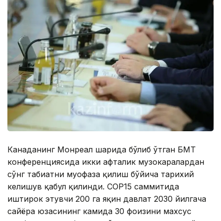
Канаданинг Монреал шаҳрида бўлиб ўтган БМТ
конференциясида икки ҳафталик музокаралардан
сўнг табиатни муҳофаза қилиш бўйича тарихий
келишув қабул қилинди. COP15 саммитида
иштирок этувчи 200 га яқин давлат 2030 йилгача
сайёра юзасининг камида 30 фоизини махсус