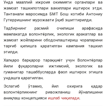
Унда маҳаллий ижроия ҳокимияти органлари ва
жамоат ташкилотлари вакиллари иштирок этди.
Тантанали маросимда БМТ Бош котиби Антониу
Гутерришнинг мурожаати ўқиб эшиттирилди.
Тадбирнинг расмий очилиши арафасида
мамлакатда волонтёрлик, экологик ҳаракатлар ва
жамоат жойларини ободонлаштириш чораларини
тарғиб қилишга қаратилган кампания ташкил
этилди.
Халқаро барқарор тараққиёт учун Волонтёрлар
йили фуқароларни ижтимоий, экологик ва
гуманитар ташаббусларда фаол иштирок этишга
ундашга қаратилган.
Эслатиб ўтамиз, йил охирига қадар
волонтёрликнинг ривожланиш йўналишини
аниқлаш концепцияси
ишлаб чиқилади
.