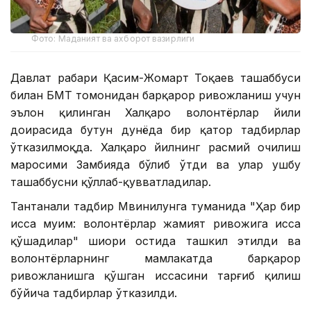
Фото: Маданият ва ахборот вазирлиги
Давлат раҳбари Қасим-Жомарт Тоқаев ташаббуси
билан БМТ томонидан барқарор ривожланиш учун
эълон қилинган Халқаро волонтёрлар йили
доирасида бутун дунёда бир қатор тадбирлар
ўтказилмоқда. Халқаро йилнинг расмий очилиш
маросими Замбияда бўлиб ўтди ва улар ушбу
ташаббусни қўллаб-қувватладилар.
Тантанали тадбир Мвинилунга туманида "Ҳар бир
ҳисса муҳим: волонтёрлар жамият ривожига ҳисса
қўшадилар" шиори остида ташкил этилди ва
волонтёрларнинг мамлакатда барқарор
ривожланишга қўшган ҳиссасини тарғиб қилиш
бўйича тадбирлар ўтказилди.