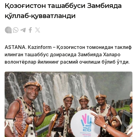
Қозоғистон ташаббуси Замбияда
қўллаб-қувватланди
ASTANA. Кazinform – Қозоғистон томонидан таклиф
қилинган ташаббус доирасида Замбияда Халқаро
волонтёрлар йилининг расмий очилиши бўлиб ўтди.