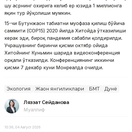
шу асрнинг охирига келиб ер юзида 1 миллионга
яқин тур йўқолиши мумкин.
15-чи Бутунжаҳон табиатни муҳофаза қилиш бўйича
саммити (COP15) 2020 йилда Хитойда ўтказилиши
керак эди, бироқ пандемия сабабли қолдирилди.
Учрашувнинг биринчи қисми октябр ойида
Хитойнинг Куньмин шаҳрида видеоконференция
орқали ўтказилди. Конференциянинг иккинчи
қисми 7 декабр куни Монреалда очилди.
Экология
Жаҳон янгиликлари
БМТ
Дунё
Ляззат Сейданова
Муаллиф
10:36, 04 Август 2026