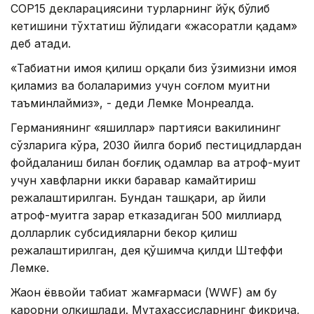
COP15 декларациясини турларнинг йўқ бўлиб
кетишини тўхтатиш йўлидаги «жасоратли қадам»
деб атади.
«Табиатни ҳимоя қилиш орқали биз ўзимизни ҳимоя
қиламиз ва болаларимиз учун соғлом муҳитни
таъминлаймиз», - деди Лемке Монреалда.
Германиянинг «яшиллар» партияси вакилининг
сўзларига кўра, 2030 йилга бориб пестицидлардан
фойдаланиш билан боғлиқ одамлар ва атроф-муҳит
учун хавфларни икки баравар камайтириш
режалаштирилган. Бундан ташқари, ҳар йили
атроф-муҳитга зарар етказадиган 500 миллиард
долларлик субсидияларни бекор қилиш
режалаштирилган, дея қўшимча қилди Штеффи
Лемке.
Жаҳон ёввойи табиат жамғармаси (WWF) ҳам бу
қарорни олқишлади. Мутахассисларнинг фикрича,