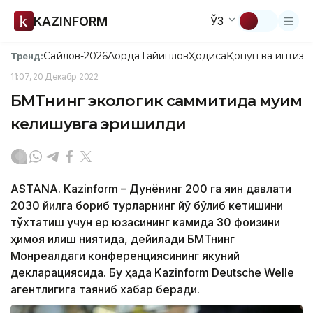
KAZINFORM
ЎЗ
Сайлов-2026
Ақорда
Тайинлов
Ҳодиса
Қонун ва интизо
Тренд:
11:07, 20 Декабр 2022
БМТнинг экологик саммитида муҳим
келишувга эришилди
ASTANA. Kazinform – Дунёнинг 200 га яқин давлати
2030 йилга бориб турларнинг йўқ бўлиб кетишини
тўхтатиш учун ер юзасининг камида 30 фоизини
ҳимоя қилиш ниятида, дейилади БМТнинг
Монреалдаги конференциясининг якуний
декларациясида. Бу ҳақда Kazinform Deutsche Welle
агентлигига таяниб хабар беради.