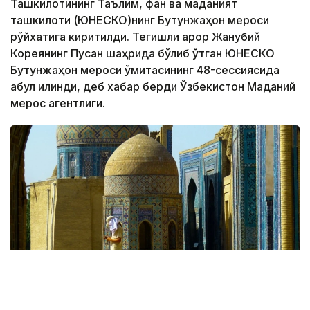
Ташкилотининг Таълим, фан ва маданият
ташкилоти (ЮНEСКО)нинг Бутунжаҳон мероси
рўйхатига киритилди. Тегишли қарор Жанубий
Кореянинг Пусан ​​шаҳрида бўлиб ўтган ЮНEСКО
Бутунжаҳон мероси қўмитасининг 48-сессиясида
қабул қилинди, деб хабар берди Ўзбекистон Маданий
мерос агентлиги.