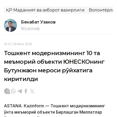
ҚР Маданият ва ахборот вазирлиги
Волонтёрла
Бекабат Узаков
Муаллиф
15:37, 28 Июл 2026
Тошкент модернизмининг 10 та
меъморий объекти ЮНEСКОнинг
Бутунжаҳон мероси рўйхатига
киритилди
ASTANА. Кazinform — Тошкент модернизмининг
ўнта меъморий объекти Бирлашган Миллатлар