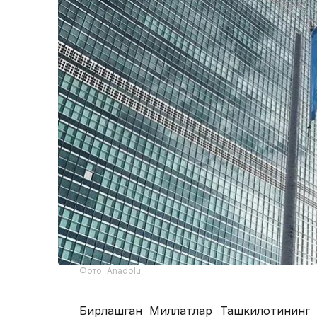
Фото: Anadolu
Бирлашган Миллатлар Ташкилотининг 