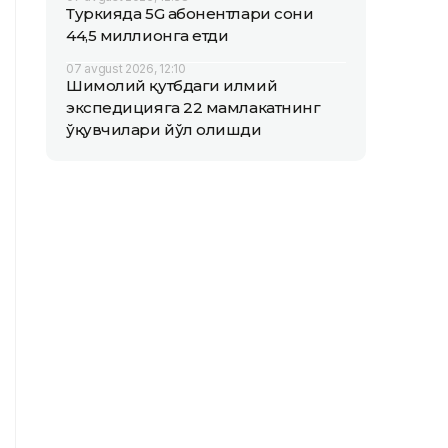
Туркияда 5G абонентлари сони
44,5 миллионга етди
07 avgust 2026, 12:10
Шимолий қутбдаги илмий
экспедицияга 22 мамлакатнинг
ўқувчилари йўл олишди