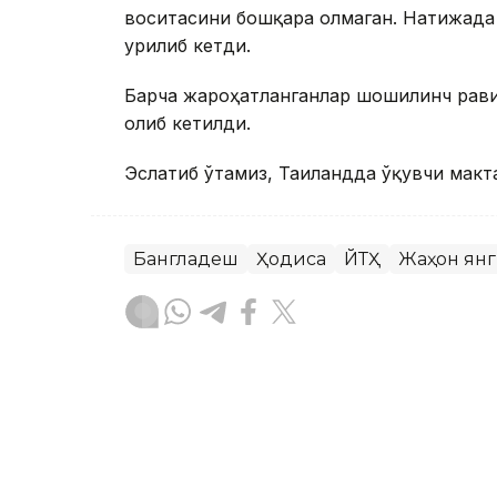
воситасини бошқара олмаган. Натижада 
урилиб кетди.
Барча жароҳатланганлар шошилинч рави
олиб кетилди.
Эслатиб ўтамиз, Таиландда ўқувчи макт
Бангладеш
Ҳодиса
ЙТҲ
Жаҳон ян
Бекабат Узаков
Муаллиф