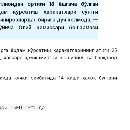
иллиондан ортиғи 18 ёшгача бўлган
дам кўрсатиш ҳаракатлари сўнгги
инқирозлардан бирига дуч келмоқда, —
ўйича Олий комиссари бошқармаси
арга ёрдам кўрсатиш ҳаракатларининг атиги 25
, халқаро ҳамжамиятни шошилинч ва барқарор
қида кўчки оқибатида 14 киши ҳалок бўлгани
ари
БМТ
Уганда