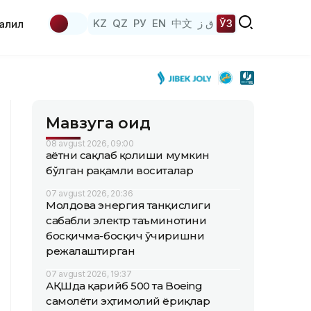
KZ
QZ
РУ
EN
中文
ق ز
ЎЗ
аҳлил
Мавзуга оид
08 avgust 2026, 09:00
Ҳаётни сақлаб қолиши мумкин
бўлган рақамли воситалар
07 avgust 2026, 20:36
Молдова энергия танқислиги
сабабли электр таъминотини
босқичма-босқич ўчиришни
режалаштирган
07 avgust 2026, 19:37
АҚШда қарийб 500 та Boeing
самолёти эҳтимолий ёриқлар