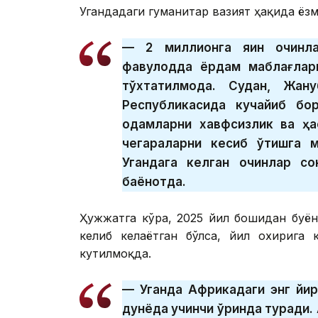
Угандадаги гуманитар вазият ҳақида ёзм
— 2 миллионга яқин қочқинл
фавқулодда ёрдам маблағлар
тўхтатилмоқда. Судан, Жа
Республикасида кучайиб бор
одамларни хавфсизлик ва ҳа
чегараларни кесиб ўтишга м
Угандага келган қочқинлар 
баёнотда.
Ҳужжатга кўра, 2025 йил бошидан буён
келиб келаётган бўлса, йил охирига
кутилмоқда.
— Уганда Африкадаги энг йирик
дунёда учинчи ўринда туради.