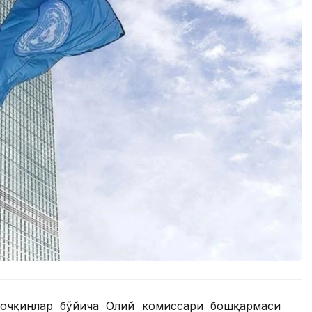
Қочқинлар бўйича Олий комиссари бошқармаси