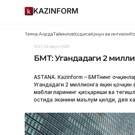
KAZINFORM
Ақорда
Тайинлов
Ҳодиса
Қонун ва интизом
Ко
Тренд:
15:07, 05 Август 2025
БМТ: Угандадаги 2 миллио
ASTANА. Кazinform – БМТнинг Қочқинл
Угандадаги 2 миллионга яқин қочқин
маблағларининг қисқариши ва тегишл
остида эканини маълум қилди, дея х