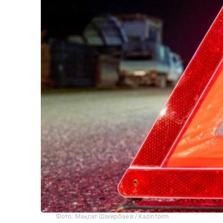
Фото: Мақсат Шағирбаев / Kazinform