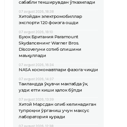
сабабли текширувдан ўтказилади
07 avgust 2026, 18:38
Хитойдан электромобиллар
экспорти 120 фоизга ошди
07 avgust 2026, 18:10
Буюк Британия Paramount
Skydanceнинг Warner Bros.
Discoveryни сотиб олишини
маъқуллади
07 avgust 2026, 16:34
NASA космонавтлари фазога чиқди
07 avgust 2026, 14:37
Таиландда ўқувчи мактабда ўқ
узди: етти киши ҳалок бўлди
07 avgust 2026, 13:39
Хитой Марсдан олиб келинадиган
тупроқни ўрганиш учун махсус
лаборатория қуради
07 avgust 2026, 12:38