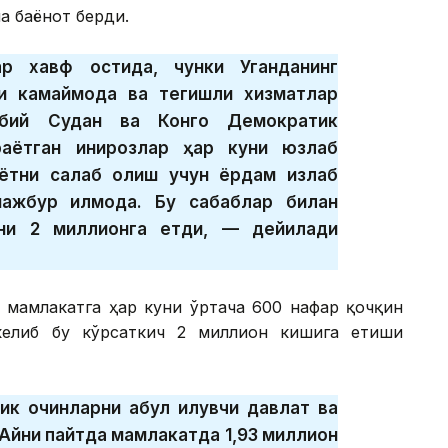
а баёнот берди.
ар хавф остида, чунки Уганданинг
и камаймоқда ва тегишли хизматлар
нубий Судан ва Конго Демократик
аётган инқирозлар ҳар куни юзлаб
ётни сақлаб қолиш учун ёрдам излаб
ажбур қилмоқда. Бу сабаблар билан
сони 2 миллионга етди, — дейилади
 мамлакатга ҳар куни ўртача 600 нафар қочқин
 келиб бу кўрсаткич 2 миллион кишига етиши
 қочқинларни қабул қилувчи давлат ва
 Айни пайтда мамлакатда 1,93 миллион