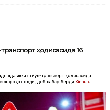
-транспорт ҳодисасида 16
ладешда иккита йўл-транспорт ҳодисасида
ши жароҳат олди, деб хабар берди
Xinhua
.