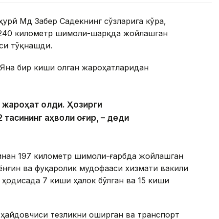
урй Мд Забер Садекнинг сўзларига кўра,
 240 километр шимоли-шарқда жойлашган
си тўқнашди.
 Яна бир киши олган жароҳатларидан
и жароҳат олди. Ҳозирги
 тасининг аҳволи оғир, – деди
инан 197 километр шимоли-ғарбда жойлашган
ёнғин ва фуқаролик мудофааси хизмати вакили
 ҳодисада 7 киши ҳалок бўлган ва 15 киши
 ҳайдовчиси тезликни оширган ва транспорт