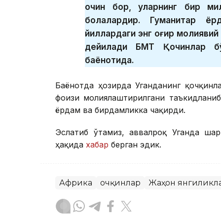
қочқин бор, уларнинг бир м
болалардир. Гуманитар ёр
йиллардаги энг оғир молиявий 
дейилади БМТ Қочқинлар б
баёнотида.
Баёнотда ҳозирда Уганданинг қочқинл
фоизи молиялаштирилгани таъкидланиб
ёрдам ва бирдамликка чақирди.
Эслатиб ўтамиз, аввалроқ Уганда шар
ҳақида
хабар
берган эдик.
Африка
Қочқинлар
Жаҳон янгиликл