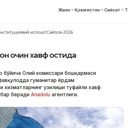
Жаҳон
Қозоғистон
Сиёсат
Т
нституциявий ислоҳот
Сайлов-2026
н қочқин хавф остида
ар бўйича Олий комиссари бошқармаси
 фавқулодда гуманитар ёрдам
и хизматларнинг узилиши туфайли хавф
абар беради
Аnadolu
агентлиги.