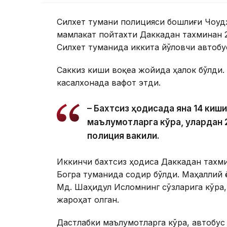
Силхет тумани полицияси бошлиғи Чоудҳ
мамлакат пойтахти Даккадан тахминан
Силхет туманида иккита йўловчи автобу
Саккиз киши воқеа жойида ҳалок бўлди.
касалхонада вафот этди.
– Бахтсиз ҳодисада яна 14 киш
маълумотларга кўра, улардан 2
полиция вакили.
Иккинчи бахтсиз ҳодиса Даккадан тахм
Богра туманида содир бўлди. Маҳаллий 
Мд. Шаҳидул Исломнинг сўзларига кўра,
жароҳат олган.
Дастлабки маълумотларга кўра, автобус