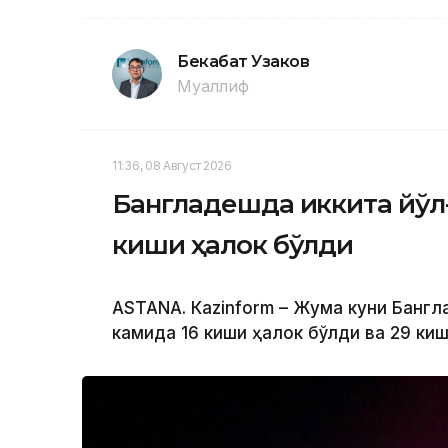
Бекабат Узаков
Муаллиф
11:36, 08 Август 2026
Бангладешда иккита йўл
киши ҳалок бўлди
ASTANА. Кazinform – Жума куни Банг
камида 16 киши ҳалок бўлди ва 29 ки