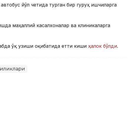
автобус йўл четида турган бир гуруҳ ишчиларга
шда маҳаллий касалхоналар ва клиникаларга
абда ўқ узиши оқибатида етти киши
ҳалок бўлди
.
гиликлари