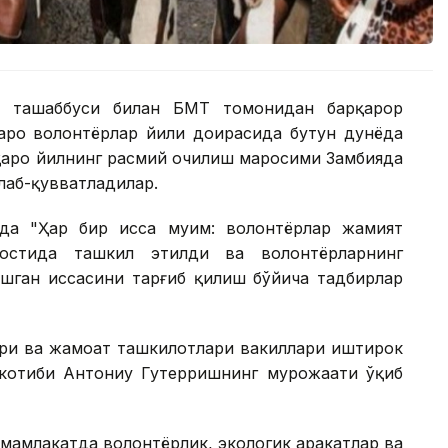
в ташаббуси билан БМТ томонидан барқарор
аро волонтёрлар йили доирасида бутун дунёда
лқаро йилнинг расмий очилиш маросими Замбияда
лаб-қувватладилар.
а "Ҳар бир ҳисса муҳим: волонтёрлар жамият
остида ташкил этилди ва волонтёрларнинг
шган ҳиссасини тарғиб қилиш бўйича тадбирлар
лари ва жамоат ташкилотлари вакиллари иштирок
котиби Антониу Гутерришнинг мурожаати ўқиб
амлакатда волонтёрлик, экологик ҳаракатлар ва