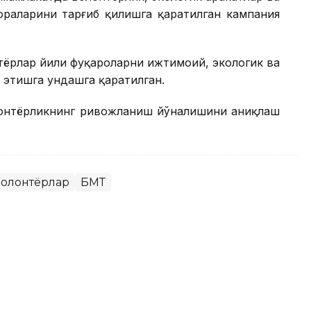
аларини тарғиб қилишга қаратилган кампания
тёрлар йили фуқароларни ижтимоий, экологик ва
 этишга ундашга қаратилган.
олонтёрликнинг ривожланиш йўналишини аниқлаш
олонтёрлар
БМТ