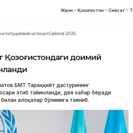
Жаҳон
Қозоғистон
Сиёсат
Т
нституциявий ислоҳот
Сайлов-2026
нг Қозоғистондаги доимий
нланди
иматов БМТ Тараққиёт дастурининг
осари этиб тайинланди, дея хабар беради
 билан алоқалар бўлимига таяниб.