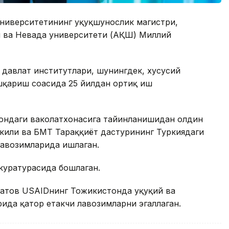
ниверситетининг ҳуқуқшунослик магистри,
и ва Невада университети (АҚШ) Миллий
 давлат институтлари, шунингдек, хусусий
қариш соҳасида 25 йилдан ортиқ иш
ондаги ваколатхонасига тайинланишидан олдин
или ва БМТ Тараққиёт дастурининг Туркиядаги
лавозимларида ишлаган.
куратурасида бошлаган.
атов USAIDнинг Тожикистонда ҳуқуқий ва
ида қатор етакчи лавозимларни эгаллаган.