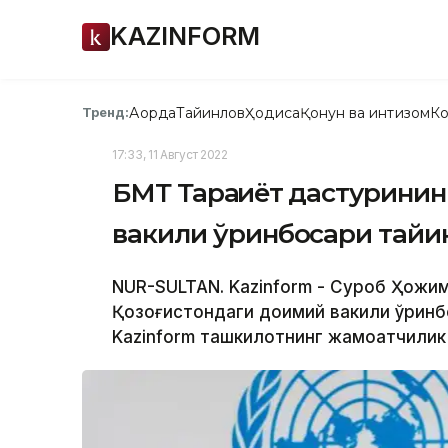
KAZINFORM
Ақорда
Тайинлов
Ҳодиса
Қонун ва интизом
Ко
Тренд:
17:33, 11 Август 2022
БМТ Тараққиёт дастурини
вакили ўринбосари тайи
NUR-SULTAN. Kazinform - Суҳроб Ҳож
Қозоғистондаги доимий вакили ўринб
Kazinform ташкилотнинг жамоатчилик