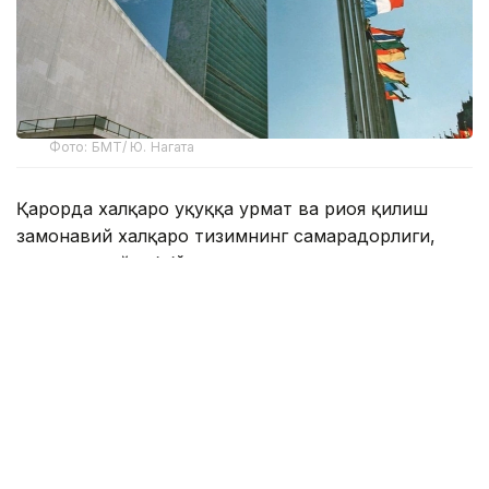
Фото: БМТ/ Ю. Нагата
Қарорда халқаро ҳуқуққа ҳурмат ва риоя қилиш
замонавий халқаро тизимнинг самарадорлиги,
олдиндан айтиб бўладиганлиги ва
қонунийлигининг асосий шартларидан бири
эканлиги таъкидланган. Шу муносабат билан
БМТга аъзо давлатлар, ташкилот тузилмалари ва
бошқа манфаатдор томонлар 2028 йилда таълим,
илмий ва маърифий тадбирларни ўтказишга
таклиф этилади.
Ҳужжатда, шунингдек, низоларни тинч йўл билан