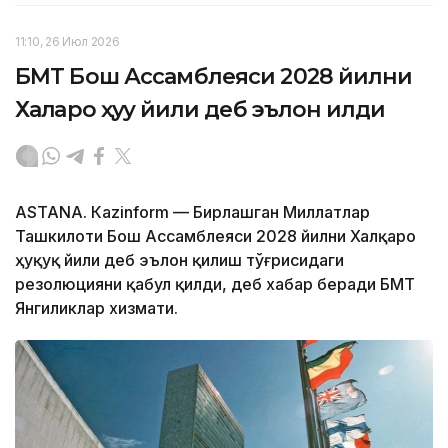
11:10, 26 Июл 2026
БМТ Бош Ассамблеяси 2028 йилни
Халқаро ҳуқуқ йили деб эълон қилди
ASTANА. Кazinform — Бирлашган Миллатлар
Ташкилоти Бош Ассамблеяси 2028 йилни Халқаро
ҳуқуқ йили деб эълон қилиш тўғрисидаги
резолюцияни қабул қилди, деб хабар беради БМТ
Янгиликлар хизмати.