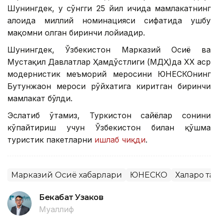
Шунингдек, у сўнгги 25 йил ичида мамлакатнинг
алоҳида миллий номинацияси сифатида ушбу
мақомни олган биринчи лойиҳадир.
Шунингдек, Ўзбекистон Марказий Осиё ва
Мустақил Давлатлар Ҳамдўстлиги (МДҲ)да ХХ аср
модернистик меъморий меросини ЮНEСКОнинг
Бутунжаҳон мероси рўйхатига киритган биринчи
мамлакат бўлди.
Эслатиб ўтамиз, Туркистон сайёҳлар сонини
кўпайтириш учун Ўзбекистон билан қўшма
туристик пакетларни
ишлаб чиқди
.
Марказий Осиё хабарлари
ЮНЕСКО
Халқаро т
Бекабат Узаков
Муаллиф