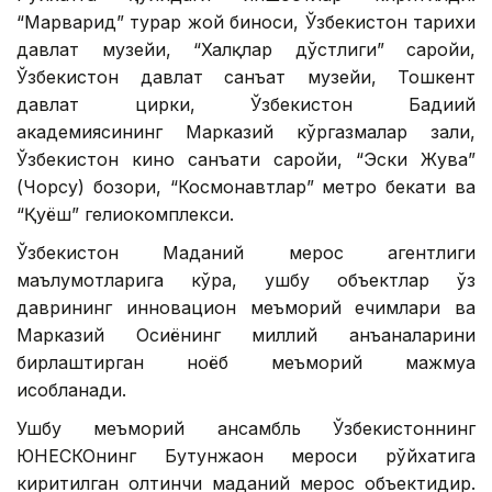
“Марварид” турар жой биноси, Ўзбекистон тарихи
давлат музейи, “Халқлар дўстлиги” саройи,
Ўзбекистон давлат санъат музейи, Тошкент
давлат цирки, Ўзбекистон Бадиий
академиясининг Марказий кўргазмалар зали,
Ўзбекистон кино санъати саройи, “Эски Жува”
(Чорсу) бозори, “Космонавтлар” метро бекати ва
“Қуёш” гелиокомплекси.
Ўзбекистон Маданий мерос агентлиги
маълумотларига кўра, ушбу объектлар ўз
даврининг инновацион меъморий ечимлари ва
Марказий Осиёнинг миллий анъаналарини
бирлаштирган ноёб меъморий мажмуа
ҳисобланади.
Ушбу меъморий ансамбль Ўзбекистоннинг
ЮНEСКОнинг Бутунжаҳон мероси рўйхатига
киритилган олтинчи маданий мерос объектидир.