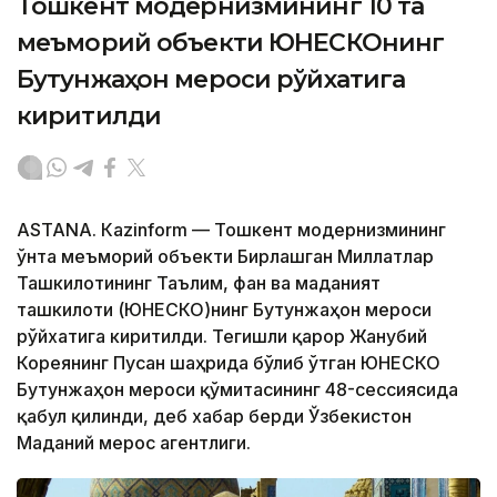
Тошкент модернизмининг 10 та
меъморий объекти ЮНEСКОнинг
Бутунжаҳон мероси рўйхатига
киритилди
ASTANА. Кazinform — Тошкент модернизмининг
ўнта меъморий объекти Бирлашган Миллатлар
Ташкилотининг Таълим, фан ва маданият
ташкилоти (ЮНEСКО)нинг Бутунжаҳон мероси
рўйхатига киритилди. Тегишли қарор Жанубий
Кореянинг Пусан ​​шаҳрида бўлиб ўтган ЮНEСКО
Бутунжаҳон мероси қўмитасининг 48-сессиясида
қабул қилинди, деб хабар берди Ўзбекистон
Маданий мерос агентлиги.