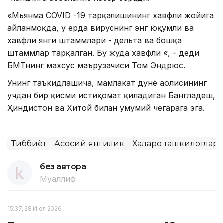
«Мьянма COVID -19 тарқалишининг хавфли жойига
айланмоқда, у ерда вируснинг энг юқумли ва
хавфли янги штаммлари - дельта ва бошқа
штаммлар тарқалган. Бу жуда хавфли «, - деди
БМТнинг махсус маърузачиси Том Эндрюс.
Унинг таъкидлашича, мамлакат дунё аҳолисининг
учдан бир қисми истиқомат қиладиган Бангладеш,
Ҳиндистон ва Хитой билан умумий чегарага эга.
Тиббиёт
Асосий янгилик
Халқаро ташкилотлар
без автора
Муаллиф
15:37, 28 Июл 2026