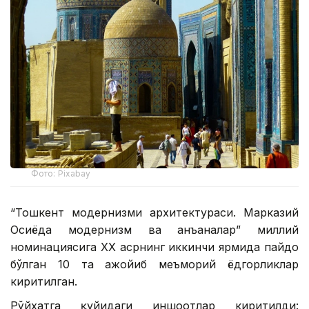
Фото: Pixabay
“Тошкент модернизми архитектураси. Марказий
Осиёда модернизм ва анъаналар” миллий
номинациясига ХХ асрнинг иккинчи ярмида пайдо
бўлган 10 та ажойиб меъморий ёдгорликлар
киритилган.
Рўйхатга қуйидаги иншоотлар киритилди: