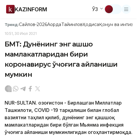
KAZINFORM
ЎЗ
Сайлов-2026
Ақорда
Тайинлов
Ҳодиса
Қонун ва интизо
Тренд:
10:51, 30 Июл 2021
БМТ: Дунёнинг энг қашшоқ
мамлакатларидан бири
коронавирус ўчоғига айланиши
мумкин
NUR-SULTAN. Қозоғистон - Бирлашган Миллатлар
Ташкилоти, COVID -19 тарқалиши билан глобал
вазиятни таҳлил қилиб, дунёнинг энг қашшоқ
мамлакатларидан бири бўлган Мьянма инфекция
ўчоғига айланиши мумкинлигидан огоҳлантирмоқда.