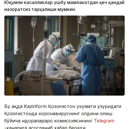
Юқумли касалликлар ушбу мамлакатдан ҳеч қандай
назоратсиз тарқалиши мумкин.
Бу ҳақда Kazinform Қозоғистон ҳукумати ҳузуридаги
Қозоғистонда коронавируснинг олдини олиш
бўйича идоралараро комиссиясининг
Telegram
-каналига асосланиб хабар беради.