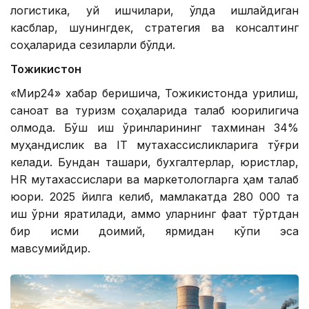
логистика, уй ишчилари, қўлда ишлайдиган
касблар, шунингдек, стратегия ва консалтинг
соҳаларида сезиларли бўлди.
Тожикистон
«Мир24» хабар беришича, Тожикистонда қурилиш,
саноат ва туризм соҳаларида талаб юқорилигича
қолмоқда. Бўш иш ўринларининг тахминан 34%
муҳандислик ва IТ мутахассисликларига тўғри
келади. Бундан ташқари, бухгалтерлар, юристлар,
HR мутахассислари ва маркетологларга ҳам талаб
юқори. 2025 йилга келиб, мамлакатда 280 000 та
иш ўрни яратилади, аммо уларнинг фақат тўртдан
бир қисми доимий, ярмидан кўпи эса
мавсумийдир.