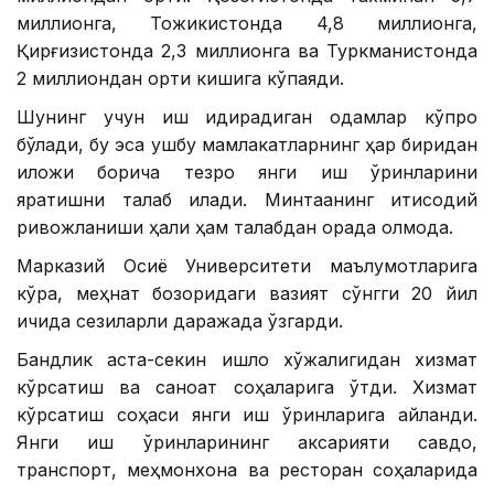
миллионга, Тожикистонда 4,8 миллионга,
Қирғизистонда 2,3 миллионга ва Туркманистонда
2 миллиондан ортиқ кишига кўпаяди.
Шунинг учун иш қидирадиган одамлар кўпроқ
бўлади, бу эса ушбу мамлакатларнинг ҳар биридан
иложи борича тезроқ янги иш ўринларини
яратишни талаб қилади. Минтақанинг иқтисодий
ривожланиши ҳали ҳам талабдан орқада қолмоқда.
Марказий Осиё Университети маълумотларига
кўра, меҳнат бозоридаги вазият сўнгги 20 йил
ичида сезиларли даражада ўзгарди.
Бандлик аста-секин қишлоқ хўжалигидан хизмат
кўрсатиш ва саноат соҳаларига ўтди. Хизмат
кўрсатиш соҳаси янги иш ўринларига айланди.
Янги иш ўринларининг аксарияти савдо,
транспорт, меҳмонхона ва ресторан соҳаларида