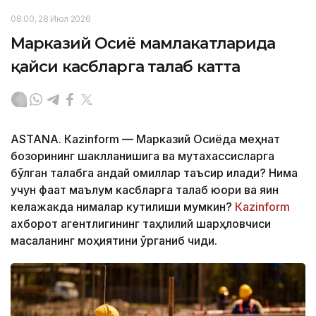
08:00, 28 Июл 2026
Марказий Осиё мамлакатларида
қайси касбларга талаб катта
ASTANА. Кazinform — Марказий Осиёда меҳнат
бозорининг шаклланишига ва мутахассисларга
бўлган талабга қандай омиллар таъсир қилади? Нима
учун фақат маълум касбларга талаб юқори ва яқин
келажакда нималар кутилиши мумкин?
Кazinform
ахборот агентлигининг таҳлилий шарҳловчиси
масаланинг моҳиятини ўрганиб чиқди.