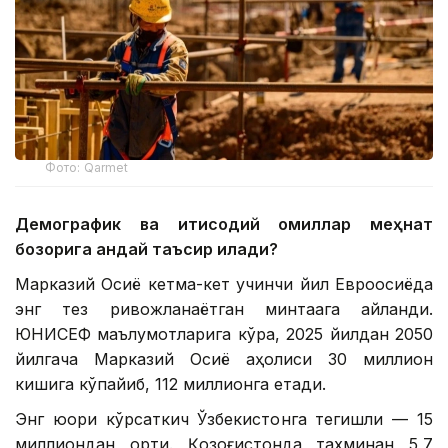
Фото: Qarmet
Демографик ва иқтисодий омиллар меҳнат
бозорига қандай таъсир қилади?
Марказий Осиё кетма-кет учинчи йил Евроосиёда
энг тез ривожланаётган минтақага айланди.
ЮНИCEФ маълумотларига кўра, 2025 йилдан 2050
йилгача Марказий Осиё аҳолиси 30 миллион
кишига кўпайиб, 112 миллионга етади.
Энг юқори кўрсаткич Ўзбекистонга тегишли — 15
миллиондан ортиқ. Қозоғистонда тахминан 5,7