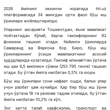
2026 йилнинг иккинчи чорагида hh.uz
платформасида 34 мингдан ортиқ фаол бўш иш
ўринлари жойлаштирилди.
Уларнинг аксарияти Тошкентдан, яъни мамлакат
пойтахтидан бўлиб, барча таклифларнинг 82
фоизини ташкил этади. Кейинги ўринларда
Самарқанд ва Фарғона бор. Бироқ, бўш иш
ўринларининг ўсиши мамлакатнинг асосий
ҳудудларида кузатилди. Таклиф қилинаётган ўртача
иш ҳақи 6,5 миллион сўмни (253 795 тенге) ташкил
этади. Бу ўтган йилга нисбатан 0,5% га юқори.
Бўш иш ўринлари сони нафақат ошди, балки улар
учун рақобат ҳам кучайди. Ҳар бир бўш иш ўрни
учун ўртача 18 та резюме тақдим этилади, бу ўтган
йилга нисбатан 10,2% га кўп.
Энг катта талаб хавфсизлик, транспорт ва