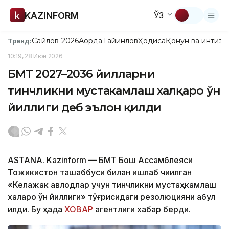
KAZINFORM
ЎЗ
Сайлов-2026
Ақорда
Тайинлов
Ҳодиса
Қонун ва интизо
Тренд:
10:19, 28 Июн 2026
БМТ 2027–2036 йилларни
тинчликни мустаҳкамлаш халқаро ўн
йиллиги деб эълон қилди
ASTANA. Kazinform — БМТ Бош Ассамблеяси
Тожикистон ташаббуси билан ишлаб чиқилган
«Келажак авлодлар учун тинчликни мустаҳкамлаш
халқаро ўн йиллиги» тўғрисидаги резолюцияни қабул
қилди. Бу ҳақда
ХОВАР
агентлиги хабар берди.