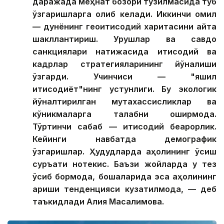
даражада меҳнат бозори тузилмасида туб
ўзгаришларга олиб келади. Иккинчи омил
— дунёнинг геоиқтисодий харитасини қайта
шакллантириш. Урушлар ва савдо
санкциялари натижасида иқтисодий ва
кадрлар стратегияларининг йўналиши
ўзгарди. Учинчиси — "яшил
иқтисодиёт"нинг устунлиги. Бу экологик
йўналтирилган мутахассисликлар ва
кўникмаларга талабни оширмоқда.
Тўртинчи сабаб — иқтисодий беқарорлик.
Кейинги навбатда демографик
ўзгаришлар. Ҳудудларда аҳолининг ўсиш
суръати нотекис. Баъзи жойларда у тез
ўсиб бормоқда, бошқаларида эса аҳолининг
қариши тенденцияси кузатилмоқда, — деб
таъкидлади Алия Масалимова.