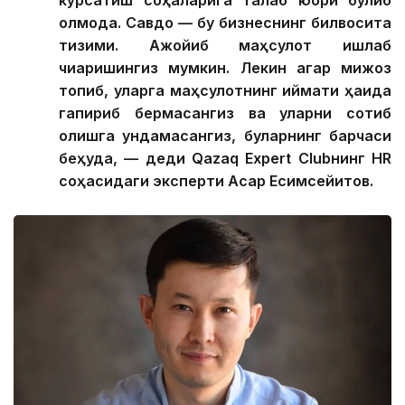
қолмоқда. Савдо — бу бизнеснинг билвосита
тизими. Ажойиб маҳсулот ишлаб
чиқаришингиз мумкин. Лекин агар мижоз
топиб, уларга маҳсулотнинг қиймати ҳақида
гапириб бермасангиз ва уларни сотиб
олишга ундамасангиз, буларнинг барчаси
беҳуда, — деди Qazaq Expert Clubнинг HR
соҳасидаги эксперти Асқар Есимсейитов.