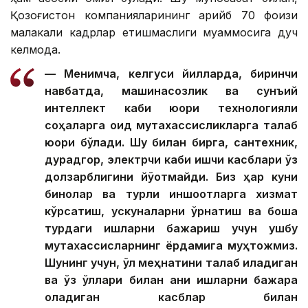
Қозоғистон компанияларининг қарийб 70 фоизи
малакали кадрлар етишмаслиги муаммосига дуч
келмоқда.
— Менимча, келгуси йилларда, биринчи
навбатда, машинасозлик ва сунъий
интеллект каби юқори технологияли
соҳаларга оид мутахассисликларга талаб
юқори бўлади. Шу билан бирга, сантехник,
дурадгор, электрчи каби ишчи касблари ўз
долзарблигини йўқотмайди. Биз ҳар куни
бинолар ва турли иншоотларга хизмат
кўрсатиш, ускуналарни ўрнатиш ва бошқа
турдаги ишларни бажариш учун ушбу
мутахассисларнинг ёрдамига муҳтожмиз.
Шунинг учун, қўл меҳнатини талаб қиладиган
ва ўз қўллари билан аниқ ишларни бажара
оладиган касблар билан