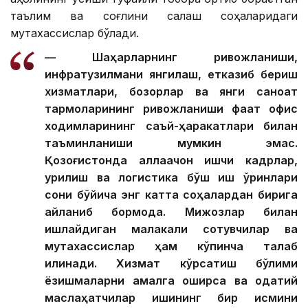
таълим ва соғлиқни сақлаш соҳаларидаги
мутахассислар бўлади.
— Шаҳарларнинг ривожланиши,
инфратузилмани янгилаш, етказиб бериш
хизматлари, бозорлар ва янги саноат
тармоқларининг ривожланиши фақат офис
ходимларининг саъй-ҳаракатлари билан
таъминланиши мумкин эмас.
Қозоғистонда аллақачон ишчи кадрлар,
қурилиш ва логистика бўш иш ўринлари
сони бўйича энг катта соҳалардан бирига
айланиб бормоқда. Мижозлар билан
ишлайдиган малакали сотувчилар ва
мутахассислар ҳам кўпинча талаб
қилинади. Хизмат кўрсатиш бўлими
ёзишмаларни амалга оширса ва одатий
маслаҳатчилар ишининг бир қисмини