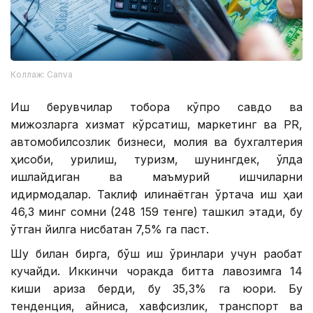
Коллаж: Canva
Иш берувчилар тобора кўпроқ савдо ва
мижозларга хизмат кўрсатиш, маркетинг ва PR,
автомобилсозлик бизнеси, молия ва бухгалтерия
ҳисоби, қурилиш, туризм, шунингдек, қўлда
ишлайдиган ва маъмурий ишчиларни
қидирмоқдалар. Таклиф қилинаётган ўртача иш ҳақи
46,3 минг сомни (248 159 тенге) ташкил этади, бу
ўтган йилга нисбатан 7,5% га паст.
Шу билан бирга, бўш иш ўринлари учун рақобат
кучайди. Иккинчи чоракда битта лавозимга 14
киши ариза берди, бу 35,3% га юқори. Бу
тенденция, айниқса, хавфсизлик, транспорт ва