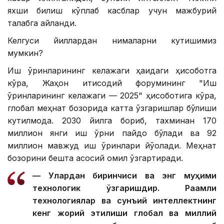
яхши билиш кўплаб касблар учун мажбурий
талабга айланди.
Келгуси йиллардан нималарни кутишимиз
мумкин?
Иш ўринларининг келажаги ҳақидаги ҳисоботга
кўра, Жаҳон иқтисодий форумининг "Иш
ўринларининг келажаги — 2025" ҳисоботига кўра,
глобал меҳнат бозорида катта ўзгаришлар бўлиши
кутилмоқда. 2030 йилга бориб, тахминан 170
миллион янги иш ўрни пайдо бўлади ва 92
миллион мавжуд иш ўринлари йўқолади. Меҳнат
бозорини бешта асосий омил ўзгартиради.
— Улардан биринчиси ва энг муҳими
технологик ўзгаришдир. Рақамли
технологиялар ва сунъий интеллектнинг
кенг жорий этилиши глобал ва миллий