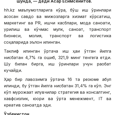
шунда, — деди Асқар Есимсейитов.
hh.kz маълумотларига кўра, бўш иш ўринлари
асосан савдо ва мижозларга хизмат кўрсатиш,
маркетинг ва PR, ишчи касблари, мода саноати,
қурилиш ва кўчмас мулк, саноат, транспорт
бизнеси, молия, транспорт ва логистика
соҳаларида эълон қилинган.
Таклиф қилинган ўртача иш ҳақи ўтган йилга
нисбатан 4,7% га ошиб, 321,9 минг тенгега етди.
Шу билан бирга, иш ўринлари учун рақобат
кучайди.
Ҳар бир лавозимга ўртача 16 та резюме қабул
қилинди, бу ўтган йилга нисбатан 31,4% га кўп. Энг
кўп мурожаат қилувчилар стратегия ва консалтинг,
хавфсизлик, юқори ва ўрта менежмент, IТ ва
креатив саноатда эди.
Ўзбекистон