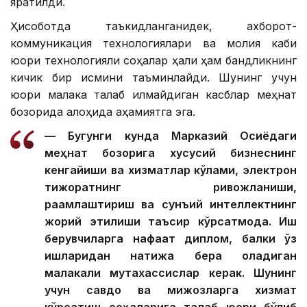
яратилди.
Ҳисоботда таъкидланганидек, ахборот-
коммуникация технологиялари ва молия каби
юқори технологияли соҳалар ҳали ҳам бандликнинг
кичик бир қисмини таъминлайди. Шунинг учун
юқори малака талаб қилмайдиган касблар меҳнат
бозорида алоҳида аҳамиятга эга.
— Бугунги кунда Марказий Осиёдаги
меҳнат бозорига хусусий бизнеснинг
кенгайиши ва хизматлар кўлами, электрон
тижоратнинг ривожланиши,
рақамлаштириш ва сунъий интеллектнинг
жорий этилиши таъсир кўрсатмоқда. Иш
берувчиларга нафақат диплом, балки ўз
ишларидан натижа бера оладиган
малакали мутахассислар керак. Шунинг
учун савдо ва мижозларга хизмат
кўрсатиш соҳаларига талаб юқори бўлиб