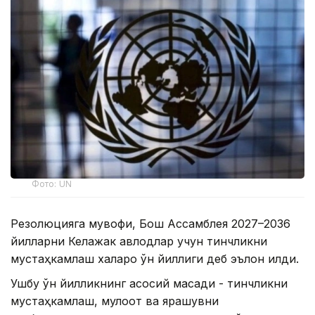
Фото: UN
Резолюцияга мувофиқ, Бош Ассамблея 2027–2036
йилларни Келажак авлодлар учун тинчликни
мустаҳкамлаш халқаро ўн йиллиги деб эълон қилди.
Ушбу ўн йилликнинг асосий мақсади - тинчликни
мустаҳкамлаш, мулоқот ва ярашувни