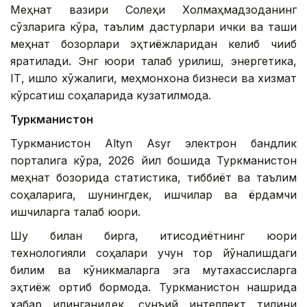
Меҳнат вазири Солеҳи Холмаҳмадзоданинг
сўзларига кўра, таълим дастурлари ички ва ташқи
меҳнат бозорлари эҳтиёжларидан келиб чиқиб
яратилади. Энг юқори талаб қурилиш, энергетика,
IТ, қишлоқ хўжалиги, меҳмонхона бизнеси ва хизмат
кўрсатиш соҳаларида кузатилмоқда.
Туркманистон
Туркманистон Altyn Asyr электрон бандлик
порталига кўра, 2026 йил бошида Туркманистон
меҳнат бозорида статистика, тиббиёт ва таълим
соҳаларига, шунингдек, ишчилар ва ёрдамчи
ишчиларга талаб юқори.
Шу билан бирга, иқтисодиётнинг юқори
технологияли соҳалари учун тор йўналишдаги
билим ва кўникмаларга эга мутахассисларга
эҳтиёж ортиб бормоқда. Туркманистон нашрида
хабар қилинганидек, сунъий интеллект тилини