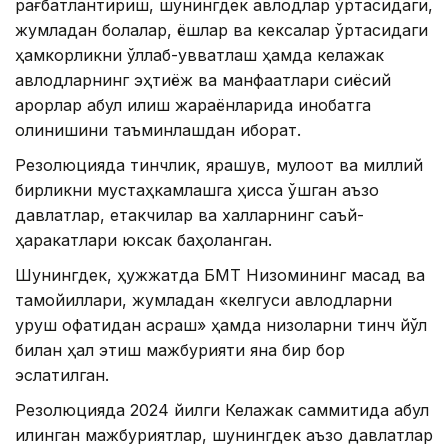
рағбатлантириш, шунингдек авлодлар ўртасидаги,
жумладан болалар, ёшлар ва кексалар ўртасидаги
ҳамкорликни қўллаб-қувватлаш ҳамда келажак
авлодларнинг эҳтиёж ва манфаатлари сиёсий
қарорлар қабул қилиш жараёнларида инобатга
олинишини таъминлашдан иборат.
Резолюцияда тинчлик, ярашув, мулоқот ва миллий
бирликни мустаҳкамлашга ҳисса қўшган аъзо
давлатлар, етакчилар ва халқларнинг саъй-
ҳаракатлари юксак баҳоланган.
Шунингдек, ҳужжатда БМТ Низомининг мақсад ва
тамойиллари, жумладан «келгуси авлодларни
уруш офатидан асраш» ҳамда низоларни тинч йўл
билан ҳал этиш мажбурияти яна бир бор
эслатилган.
Резолюцияда 2024 йилги Келажак саммитида қабул
қилинган мажбуриятлар, шунингдек аъзо давлатлар