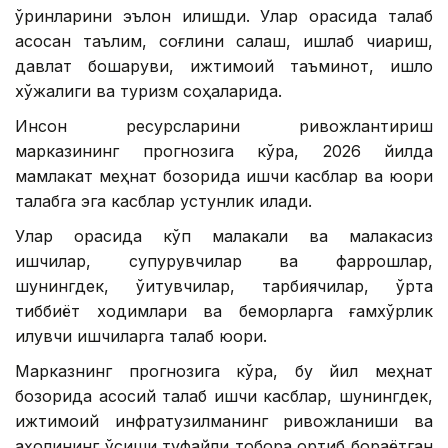
ўринларини эълон қилишди. Улар орасида талаб
асосан таълим, соғлиқни сақлаш, ишлаб чиқариш,
давлат бошқаруви, ижтимоий таъминот, қишлоқ
хўжалиги ва туризм соҳаларида.
Инсон ресурсларини ривожлантириш
марказининг прогнозига кўра, 2026 йилда
мамлакат меҳнат бозорида ишчи касблар ва юқори
талабга эга касблар устунлик қилади.
Улар орасида кўп малакали ва малакасиз
ишчилар, супурувчилар ва фаррошлар,
шунингдек, ўқитувчилар, тарбиячилар, ўрта
тиббиёт ходимлари ва беморларга ғамхўрлик
қилувчи ишчиларга талаб юқори.
Марказнинг прогнозига кўра, бу йил меҳнат
бозорида асосий талаб ишчи касблар, шунингдек,
ижтимоий инфратузилманинг ривожланиши ва
аҳолининг ўсиши туфайли тобора ортиб бораётган