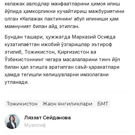
келажак авлодлар манфаатларини ҳимоя қилиш
йўлида ҳамкорликни кучайтириш мажбуриятини
олган «Келажак пакти»нинг қабул қилиниши ҳам
мамнуният билан қайд этилган.
Бундан ташқари, ҳужжатда Марказий Осиёда
кузатилаётган ижобий ўзгаришлар эътироф
этилиб, Тожикистон, Қирғизистон ва
Ўзбекистоннинг чегара масалаларини тинч йўл
билан ҳал этишга қаратилган саъй-ҳаракатлари
ҳамда тегишли келишувларни имзолагани
қутланади.
Тожикистон
Жаҳон янгиликлари
БМТ
Ляззат Сейданова
Муаллиф