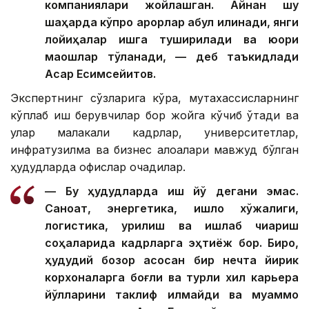
компаниялари жойлашган. Айнан шу
шаҳарда кўпроқ қарорлар қабул қилинади, янги
лойиҳалар ишга туширилади ва юқори
маошлар тўланади, — деб таъкидлади
Асқар Есимсейитов.
Экспертнинг сўзларига кўра, мутахассисларнинг
кўплаб иш берувчилар бор жойга кўчиб ўтади ва
улар малакали кадрлар, университетлар,
инфратузилма ва бизнес алоқалари мавжуд бўлган
ҳудудларда офислар очадилар.
— Бу ҳудудларда иш йўқ дегани эмас.
Саноат, энергетика, қишлоқ хўжалиги,
логистика, қурилиш ва ишлаб чиқариш
соҳаларида кадрларга эҳтиёж бор. Бироқ,
ҳудудий бозор асосан бир нечта йирик
корхоналарга боғлиқ ва турли хил карьера
йўлларини таклиф қилмайди ва муаммо