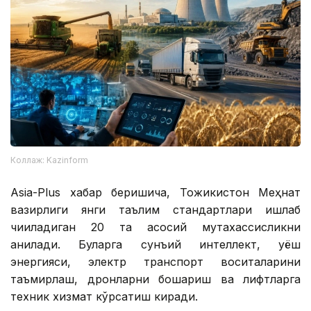
Коллаж: Kazinform
Asia-Plus хабар беришича, Тожикистон Меҳнат
вазирлиги янги таълим стандартлари ишлаб
чиқиладиган 20 та асосий мутахассисликни
аниқлади. Буларга сунъий интеллект, қуёш
энергияси, электр транспорт воситаларини
таъмирлаш, дронларни бошқариш ва лифтларга
техник хизмат кўрсатиш киради.