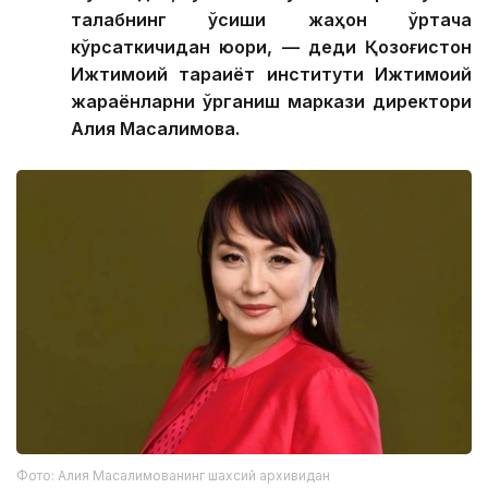
талабнинг ўсиши жаҳон ўртача
кўрсаткичидан юқори, — деди Қозоғистон
Ижтимоий тараққиёт институти Ижтимоий
жараёнларни ўрганиш маркази директори
Алия Масалимова.
Фото: Алия Масалимованинг шахсий архивидан