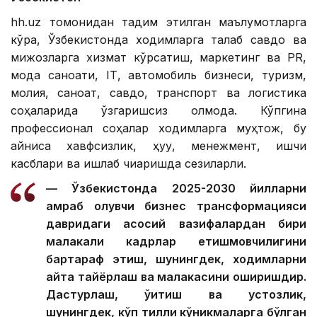
hh.uz томонидан тақдим этилган маълумотларга
кўра, Ўзбекистонда ходимларга талаб савдо ва
мижозларга хизмат кўрсатиш, маркетинг ва PR,
мода саноати, IТ, автомобиль бизнеси, туризм,
молия, саноат, савдо, транспорт ва логистика
соҳаларида ўзгаришсиз қолмоқда. Кўпгина
профессионал соҳалар ходимларга муҳтож, бу
айниқса хавфсизлик, ҳуқуқ, менежмент, ишчи
касблари ва ишлаб чиқаришда сезиларли.
— Ўзбекистонда 2025-2030 йилларни
қамраб олувчи бизнес трансформацияси
давридаги асосий вазифалардан бири
малакали кадрлар етишмовчилигини
бартараф этиш, шунингдек, ходимларни
қайта тайёрлаш ва малакасини оширишдир.
Дастурлаш, ўқитиш ва устозлик,
шунингдек, кўп тилли кўникмаларга бўлган