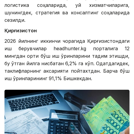
логистика соҳаларида, уй хизматчиларига,
шунингдек, стратегия ва консалтинг соҳаларида
сезилди.
Қирғизистон
2026 йилнинг иккинчи чорагида Қирғизистондаги
иш берувчилар headhunter.kg порталига 12
мингдан ортиқ бўш иш ўринларини тақдим этишди,
бу ўтган йилга нисбатан 6,2% га кўп. Одатдагидек,
таклифларнинг аксарияти пойтахтдан. Барча бўш
иш ўринларининг 91,1% Бишкекдан.