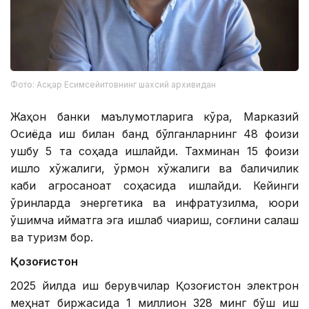
Фото: Асқар Есимсейитовнинг шахсий архивидан
Жаҳон банки маълумотларига кўра, Марказий
Осиёда иш билан банд бўлганларнинг 48 фоизи
ушбу 5 та соҳада ишлайди. Тахминан 15 фоизи
қишлоқ хўжалиги, ўрмон хўжалиги ва балиқчилик
каби агросаноат соҳасида ишлайди. Кейинги
ўринларда энергетика ва инфратузилма, юқори
қўшимча қийматга эга ишлаб чиқариш, соғлиқни сақлаш
ва туризм бор.
Қозоғистон
2025 йилда иш берувчилар Қозоғистон электрон
меҳнат биржасида 1 миллион 328 минг бўш иш