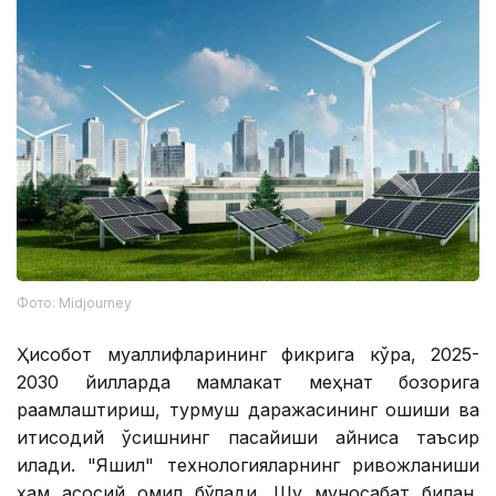
Фото: Midjourney
Ҳисобот муаллифларининг фикрига кўра, 2025-
2030 йилларда мамлакат меҳнат бозорига
рақамлаштириш, турмуш даражасининг ошиши ва
иқтисодий ўсишнинг пасайиши айниқса таъсир
қилади. "Яшил" технологияларнинг ривожланиши
ҳам асосий омил бўлади. Шу муносабат билан,