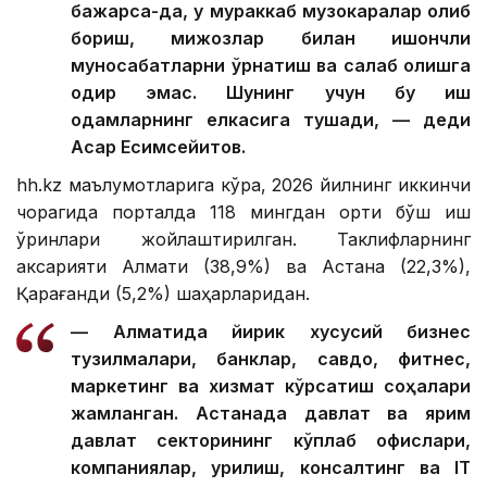
бажарса-да, у мураккаб музокаралар олиб
бориш, мижозлар билан ишончли
муносабатларни ўрнатиш ва сақлаб қолишга
қодир эмас. Шунинг учун бу иш
одамларнинг елкасига тушади, — деди
Асқар Есимсейитов.
hh.kz маълумотларига кўра, 2026 йилнинг иккинчи
чорагида порталда 118 мингдан ортиқ бўш иш
ўринлари жойлаштирилган. Таклифларнинг
аксарияти Алмати (38,9%) ва Астана (22,3%),
Қарағанди (5,2%) шаҳарларидан.
— Алматида йирик хусусий бизнес
тузилмалари, банклар, савдо, фитнес,
маркетинг ва хизмат кўрсатиш соҳалари
жамланган. Астанада давлат ва ярим
давлат секторининг кўплаб офислари,
компаниялар, қурилиш, консалтинг ва IТ