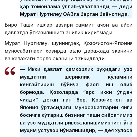
ҳар томонлама қўллаб-қувватланди, — деди
Мурат Нуртилеу ОАВга берган баёнотида.
Бироқ Ташқи ишлар вазири саммит қачон ва қайси
давлатда ўтказилишига аниқлик киритмади.
Мурат Нуртилеу, шунингдек, Қозоғистон-Япония
муносабатлари ҳозирда аъло даражада эканини
ва келажаги порлоқ эканини таъкидлади.
— Икки давлат ҳамкорлик руҳидаги узоқ
муддатли шериклик кўламини
кенгайтириш бўйича фаол иш олиб
бормоқда. Қозоқларда “қарс икки қўлдан
чиқади” деган гап бор. Қозоғистон ва
Япония ўртасидаги муносабатларни янги
босқичга кўтариш бизнинг ташқи сиёсатимиз
ва узоқ муддатли ривожланишимизнинг ўта
муҳим устувор йўналишидир, — дея хулоса