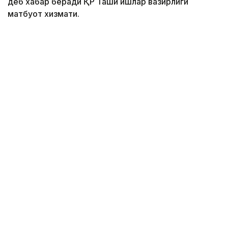
деб хабар беради ҚР Ташқи ишлар вазирлиги
матбуот хизмати.
Фото: ҚР Ташқи ишлар вазирлиги матбуот хизмати
Тадбирда Қозоғистон Республикаси Ташқи ишлар
вазири ўринбосари Алибек Қуантиров, CGEM
президенти Меҳди Тази, Қозоғистоннинг
Марокашдаги элчиси Саулекул Сайлауқизи,