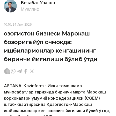
Бекабат Узаков
Муаллиф
10:10, 24 Июл 2026
Қозоғистон бизнеси Марокаш
бозорига йўл очмоқда:
ишбилармонлар кенгашининг
биринчи йиғилиши бўлиб ўтди
ASTANА. Кazinform - Икки томонлама
муносабатлар тарихида биринчи марта Марокаш
корхоналари умумий конфедерацияси (CGEM)
штаб-квартирасида Қозоғистон-Марокаш
ишбилармонлар кенгашининг йиғилиши бўлиб ўтди,