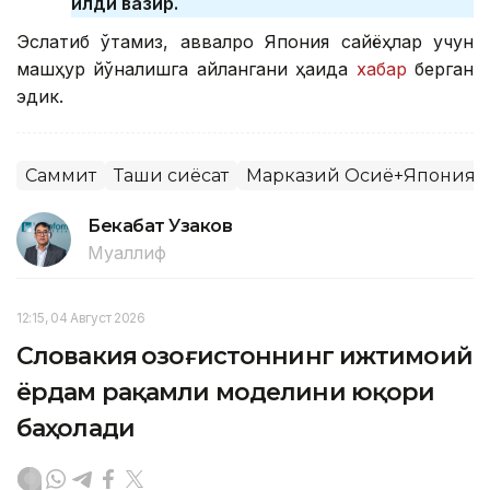
қилди вазир.
Эслатиб ўтамиз, аввалроқ Япония сайёҳлар учун
машҳур йўналишга айлангани ҳақида
хабар
берган
эдик.
Саммит
Ташқи сиёсат
Марказий Осиё+Япония
Бекабат Узаков
Муаллиф
12:15, 04 Август 2026
Словакия Қозоғистоннинг ижтимоий
ёрдам рақамли моделини юқори
баҳолади