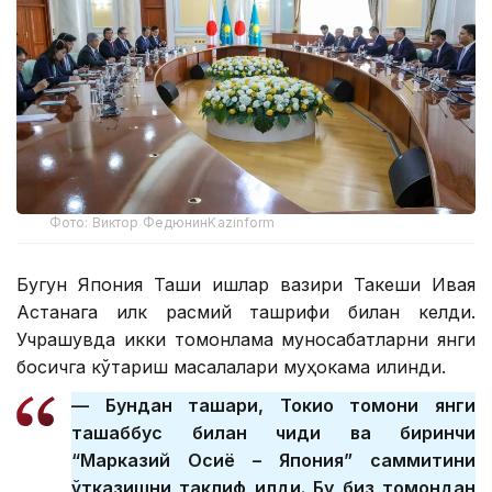
Фото: Виктор ФедюнинKazinform
Бугун Япония Ташқи ишлар вазири Такеши Ивая
Астанага илк расмий ташрифи билан келди.
Учрашувда икки томонлама муносабатларни янги
босқичга кўтариш масалалари муҳокама қилинди.
— Бундан ташқари, Токио томони янги
ташаббус билан чиқди ва биринчи
“Марказий Осиё – Япония” саммитини
ўтказишни таклиф қилди. Бу биз томондан