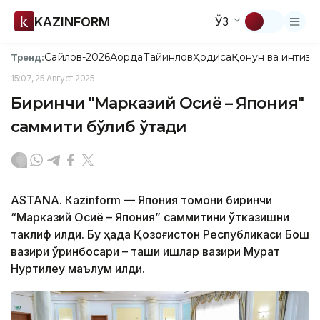
KAZINFORM
ЎЗ
Сайлов-2026
Ақорда
Тайинлов
Ҳодиса
Қонун ва интизо
Тренд:
15:07, 25 Август 2025
Биринчи "Марказий Осиё – Япония"
саммити бўлиб ўтади
ASTANА. Кazinform — Япония томони биринчи
“Марказий Осиё – Япония” саммитини ўтказишни
таклиф қилди. Бу ҳақда Қозоғистон Республикаси Бош
вазири ўринбосари – ташқи ишлар вазири Мурат
Нуртилеу маълум қилди.