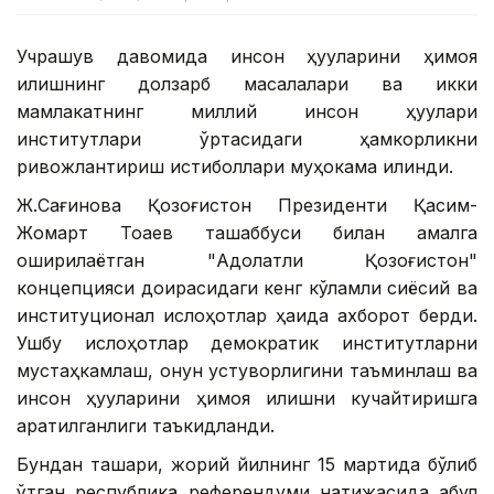
Учрашув давомида инсон ҳуқуқларини ҳимоя
қилишнинг долзарб масалалари ва икки
мамлакатнинг миллий инсон ҳуқуқлари
институтлари ўртасидаги ҳамкорликни
ривожлантириш истиқболлари муҳокама қилинди.
Ж.Сағинова Қозоғистон Президенти Қасим-
Жомарт Тоқаев ташаббуси билан амалга
оширилаётган "Адолатли Қозоғистон"
концепцияси доирасидаги кенг кўламли сиёсий ва
институционал ислоҳотлар ҳақида ахборот берди.
Ушбу ислоҳотлар демократик институтларни
мустаҳкамлаш, қонун устуворлигини таъминлаш ва
инсон ҳуқуқларини ҳимоя қилишни кучайтиришга
қаратилганлиги таъкидланди.
Бундан ташқари, жорий йилнинг 15 мартида бўлиб
ўтган республика референдуми натижасида қабул