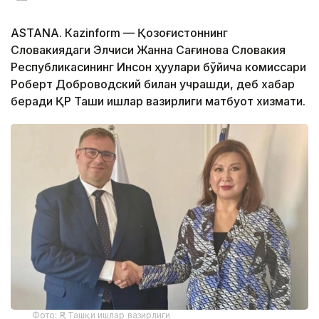
ASTANА. Кazinform — Қозоғистоннинг
Словакиядаги Элчиси Жанна Сағинова Словакия
Республикасининг Инсон ҳуқуқлари бўйича комиссари
Роберт Доброводский билан учрашди, деб хабар
беради ҚР Ташқи ишлар вазирлиги матбуот хизмати.
Фото: ҚР Ташқи ишлар вазирлиги