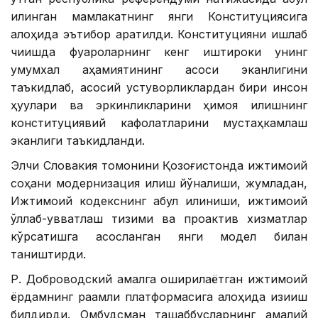
қилинган мамлакатнинг янги Конституциясига
алоҳида эътибор қаратилди. Конституцияни ишлаб
чиқишда фуқароларнинг кенг иштироки унинг
умумхалқ аҳамиятининг асоси эканлигини
таъкидлаб, асосий устуворликлардан бири инсон
ҳуқуқлари ва эркинликларини ҳимоя қилишнинг
конституциявий кафолатларини мустаҳкамлаш
эканлиги таъкидланди.
Элчи Словакия томонини Қозоғистонда ижтимоий
соҳани модернизация қилиш йўналиши, жумладан,
Ижтимоий кодекснинг қабул қилиниши, ижтимоий
қўллаб-қувватлаш тизими ва проактив хизматлар
кўрсатишга асосланган янги модел билан
таништирди.
Р. Доброводский амалга оширилаётган ижтимоий
ёрдамнинг рақамли платформасига алоҳида қизиқиш
билдирди. Омбудсман ташаббусларнинг амалий