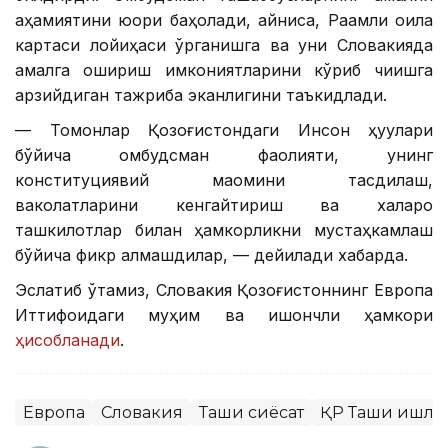
аҳамиятини юқори баҳолади, айниқса, Рақамли оила
картаси лойиҳаси ўрганишга ва уни Словакияда
амалга ошириш имкониятларини кўриб чиқишга
арзийдиган тажриба эканлигини таъкидлади.
— Томонлар Қозоғистондаги Инсон ҳуқуқлари
бўйича омбудсман фаолияти, унинг
конституциявий мақомини тасдиқлаш,
ваколатларини кенгайтириш ва халқаро
ташкилотлар билан ҳамкорликни мустаҳкамлаш
бўйича фикр алмашдилар, — дейилади хабарда.
Эслатиб ўтамиз, Словакия Қозоғистоннинг Европа
Иттифоқидаги муҳим ва ишончли ҳамкори
ҳисобланади
.
Европа
Словакия
Ташқи сиёсат
ҚР Ташқи ишла