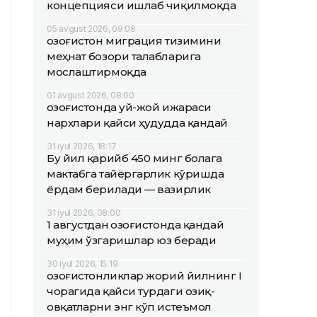
концепцияси ишлаб чиқилмоқда
05 avgust 2026, 09:08
Қозоғистон миграция тизимини
меҳнат бозори талабларига
мослаштирмоқда
01 avgust 2026, 08:00
Қозоғистонда уй-жой ижараси
нархлари қайси ҳудудда қандай
31 iyul 2026, 18:17
Бу йил қарийб 450 минг болага
мактабга тайёргарлик кўришда
ёрдам берилади — вазирлик
31 iyul 2026, 08:00
1 августдан Қозоғистонда қандай
муҳим ўзгаришлар юз беради
30 iyul 2026, 15:19
Қозоғистонликлар жорий йилнинг I
чорагида қайси турдаги озиқ-
овқатларни энг кўп истеъмол