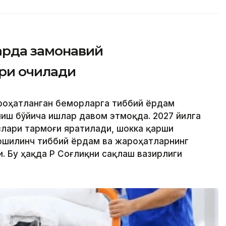
арда замонавий
ри очилади
ароҳатланган беморларга тиббий ёрдам
иш бўйича ишлар давом этмоқда. 2027 йилга
лари тармоғи яратилади, шокка қарши
ошилинч тиббий ёрдам ва жароҳатларнинг
 Бу ҳақда ҚР Соғлиқни сақлаш вазирлиги