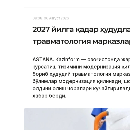
09:08, 06 Август 2026
2027 йилга қадар ҳудудл
травматология марказла
ASTANА. Кazinform — Қозоғистонда ж
кўрсатиш тизимини модернизация қил
бориб ҳудудий травматология марказ
бўлимлар модернизация қилинади, ш
олдини олиш чоралари кучайтирилади.
хабар берди.