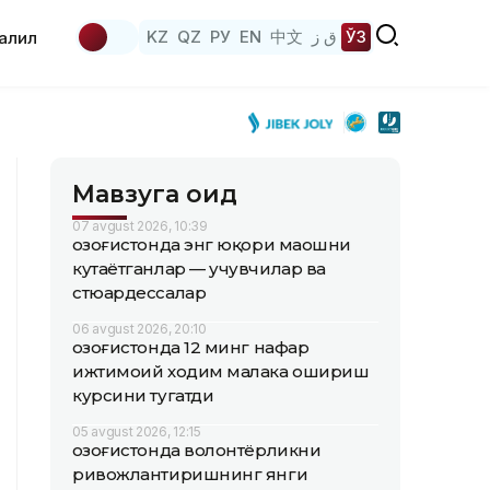
KZ
QZ
РУ
EN
中文
ق ز
ЎЗ
аҳлил
Мавзуга оид
07 avgust 2026, 10:39
Қозоғистонда энг юқори маошни
кутаётганлар — учувчилар ва
стюардессалар
06 avgust 2026, 20:10
Қозоғистонда 12 минг нафар
ижтимоий ходим малака ошириш
курсини тугатди
05 avgust 2026, 12:15
Қозоғистонда волонтёрликни
ривожлантиришнинг янги