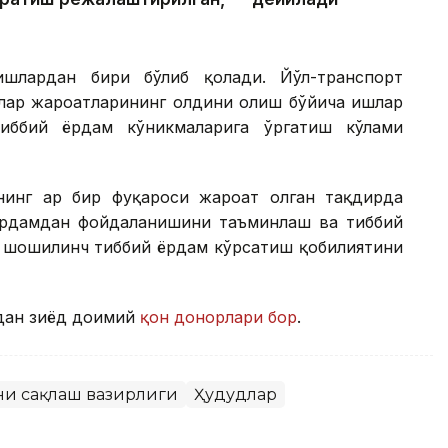
ишлардан бири бўлиб қолади. Йўл-транспорт
лар жароҳатларининг олдини олиш бўйича ишлар
тиббий ёрдам кўникмаларига ўргатиш кўлами
нинг ҳар бир фуқароси жароҳат олган тақдирда
ёрдамдан фойдаланишини таъминлаш ва тиббий
а шошилинч тиббий ёрдам кўрсатиш қобилиятини
дан зиёд доимий
қон донорлари бор
.
ни сақлаш вазирлиги
Ҳудудлар