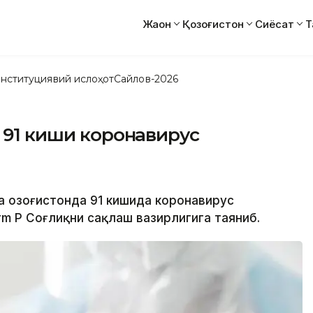
Жаҳон
Қозоғистон
Сиёсат
Т
нституциявий ислоҳот
Сайлов-2026
а 91 киши коронавирус
а Қозоғистонда 91 кишида коронавирус
m ҚР Соғлиқни сақлаш вазирлигига таяниб.