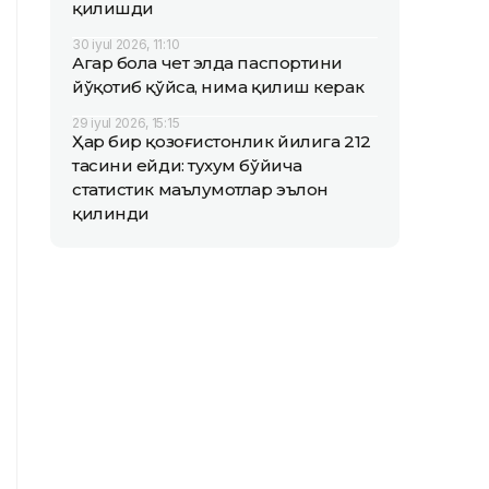
қилишди
30 iyul 2026, 11:10
Агар бола чет элда паспортини
йўқотиб қўйса, нима қилиш керак
29 iyul 2026, 15:15
Ҳар бир қозоғистонлик йилига 212
тасини ейди: тухум бўйича
статистик маълумотлар эълон
қилинди