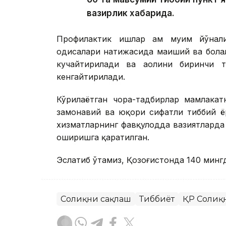
вазирлик хабарида.
Профилактик ишлар ҳам муҳим йўнал
ҳодисалари натижасида маиший ва бола
кучайтирилади ва аҳолини биринчи 
кенгайтирилади.
Кўрилаётган чора-тадбирлар мамлакат
замонавий ва юқори сифатли тиббий 
хизматларнинг фавқулодда вазиятлард
оширишга қаратилган.
Эслатиб ўтамиз, Қозоғистонда 140 минг
Соғлиқни сақлаш
Тиббиёт
ҚР Соғлиқ