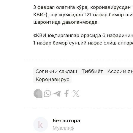
3 феврал ҳолатига кўра, коронавирусдан
КВИ-), шу жумладан 121 нафар бемор ши
шароитида даволанмоқда.
«КВИ юқтирганлар орасида 6 нафарининг 
1 нафар бемор сунъий нафас олиш аппар
Соғлиқни сақлаш
Тиббиёт
Асосий я
Коронавирус
без автора
Муаллиф