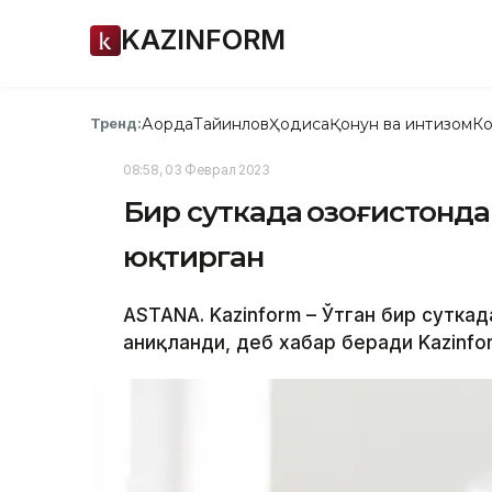
KAZINFORM
Ақорда
Тайинлов
Ҳодиса
Қонун ва интизом
Ко
Тренд:
08:58, 03 Феврал 2023
Бир суткада Қозоғистонд
юқтирган
ASTANА. Kazinform – Ўтган бир суткад
аниқланди, деб хабар беради Kazinfor