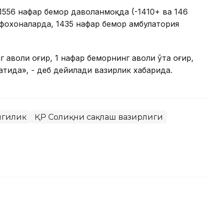
 1556 нафар бемор даволанмоқда (-1410+ ва 146
фохоналарда, 1435 нафар бемор амбулатория
аҳволи оғир, 1 нафар беморнинг аҳволи ўта оғир,
атида», - деб дейилади вазирлик хабарида.
нгилик
ҚР Соғлиқни сақлаш вазирлиги