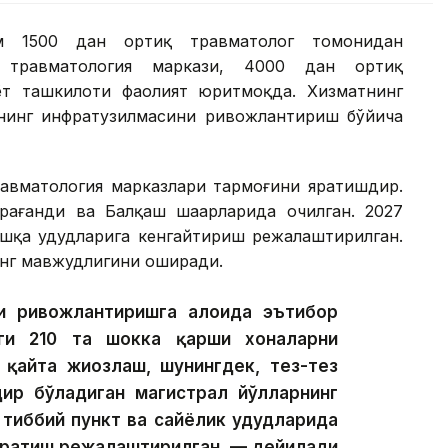
ам 1500 дан ортиқ травматолог томонидан
 травматология маркази, 4000 дан ортиқ
ёт ташкилоти фаолият юритмоқда. Хизматнинг
 унинг инфратузилмасини ривожлантириш бўйича
равматология марказлари тармоғини яратишдир.
рағанди ва Балқаш шаҳарларида очилган. 2027
шқа ҳудудларига кенгайтириш режалаштирилган.
нг мавжудлигини оширади.
 ривожлантиришга алоҳида эътибор
аги 210 та шокка қарши хоналарни
қайта жиҳозлаш, шунингдек, тез-тез
дир бўладиган магистрал йўлларнинг
тиббий пункт ва сайёҳлик ҳудудларида
 яратиш режалаштирилган, — дейилади