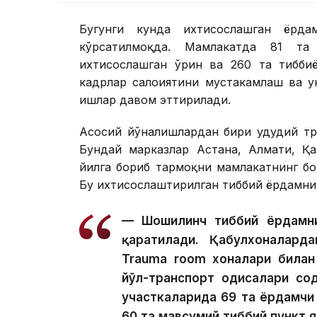
Бугунги кунда ихтисослашган ёрд
кўрсатилмоқда. Мамлакатда 81 та
ихтисослашган ўрин ва 260 та тибби
кадрлар салоҳиятини мустаҳкамлаш ва
ишлар давом эттирилади.
Асосий йўналишлардан бири ҳудудий т
Бундай марказлар Астана, Алмати, Қа
йилга бориб тармоқни мамлакатнинг бо
Бу ихтисослаштирилган тиббий ёрдамни
— Шошилинч тиббий ёрдамни
қаратилади. Қабулхоналард
Trauma room хоналари билан 
йўл-транспорт ҳодисалари со
участкаларида 69 та ёрдамчи 
60 та мавсумий тиббий пункт