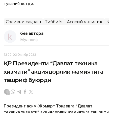
тузалиб кетди.
Соғлиқни сақлаш
Тиббиёт
Асосий янгилик
ҚР
без автора
Муаллиф
13:00, 03 Октябр 2023
ҚР Президенти “Давлат техника
хизмати” акциядорлик жамиятига
ташриф буюрди
Президент Қасим-Жомарт Тоқаевга “Давлат
техника хизмати” акциядорлик жамиятига ташрифи