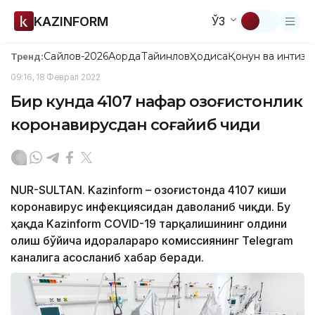
KAZINFORM
ЎЗ
Сайлов-2026
Ақорда
Тайинлов
Ҳодиса
Қонун ва интизо
Тренд:
09:16, 18 Феврал 2022
Бир кунда 4107 нафар қозоғистонлик
коронавирусдан соғайиб чиқди
NUR-SULTAN. Kazinform – Қозоғистонда 4107 киши
коронавирус инфекциясидан даволаниб чиқди. Бу
ҳақда Kazinform COVID-19 тарқалишининг олдини
олиш бўйича идоралараро комиссиянинг Telegram
каналига асосланиб хабар беради.