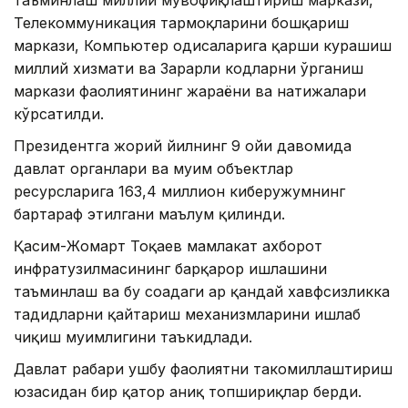
таъминлаш миллий мувофиқлаштириш маркази,
Телекоммуникация тармоқларини бошқариш
маркази, Компьютер ҳодисаларига қарши курашиш
миллий хизмати ва Зарарли кодларни ўрганиш
маркази фаолиятининг жараёни ва натижалари
кўрсатилди.
Президентга жорий йилнинг 9 ойи давомида
давлат органлари ва муҳим объектлар
ресурсларига 163,4 миллион киберҳужумнинг
бартараф этилгани маълум қилинди.
Қасим-Жомарт Тоқаев мамлакат ахборот
инфратузилмасининг барқарор ишлашини
таъминлаш ва бу соҳадаги ҳар қандай хавфсизликка
таҳдидларни қайтариш механизмларини ишлаб
чиқиш муҳимлигини таъкидлади.
Давлат раҳбари ушбу фаолиятни такомиллаштириш
юзасидан бир қатор аниқ топшириқлар берди.