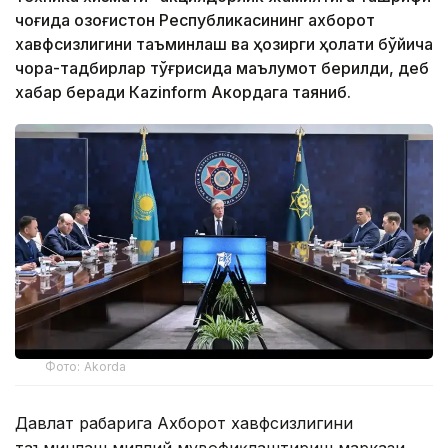
чоғида Қозоғистон Республикасининг ахборот
хавфсизлигини таъминлаш ва ҳозирги ҳолати бўйича
чора-тадбирлар тўғрисида маълумот берилди, деб
хабар беради Каzinform Акордага таяниб.
Фото: Akorda
Давлат раҳбарига Ахборот хавфсизлигини