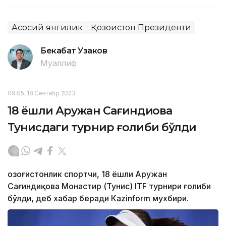
Асосий янгилик
Қозоғистон Президенти
Бекабат Узаков
Муаллиф
09:05, 18 Сентябр 2023
18 ёшли Аружан Сағиндиқова
Тунисдаги турнир ғолиби бўлди
Қозоғистонлик спортчи, 18 ёшли Аружан
Сағиндиқова Монастир (Тунис) ITF турнири ғолиби
бўлди, деб хабар беради Каzinform мухбири.