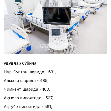
Ҳудудлар бўйича:
Нур-Султан шаҳрида - 631,
Алмати шаҳрида - 485,
Чимкент шаҳрида - 163,
Ақмола вилоятида - 507,
Ақтўбе вилоятида - 561,