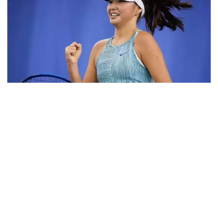
Фото: ktf.kz
Дунёнинг 829-ракеткаси, ушбу мусобақанинг 3-
ракеткаси А. Саөиндиыова финалда жаҳон
рейтингида 1253-ўринни эгаллаб турган
ҳиндистонлик Вайшнави Адкарга қарши
чемпионлик учун кураш олиб борди.
Биринчи партия кескин курашлар остида ўтди,