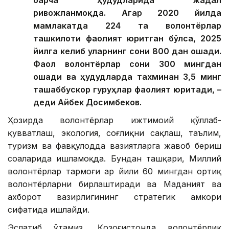
ривожланмоқда. Агар 2020 йилда
мамлакатда 224 та волонтёрлар
ташкилоти фаолият юритган бўлса, 2025
йилга келиб уларнинг сони 800 дан ошади.
Фаол волонтёрлар сони 300 мингдан
ошади ва ҳудудларда тахминан 3,5 минг
ташаббускор гуруҳлар фаолият юритади, –
деди Айбек Досимбеков.
Ҳозирда волонтёрлар ижтимоий қўллаб-
қувватлаш, экология, соғлиқни сақлаш, таълим,
туризм ва фавқулодда вазиятларга жавоб бериш
соҳаларида ишламоқда. Бундан ташқари, Миллий
волонтёрлар тармоғи ҳар йили 60 мингдан ортиқ
волонтёрларни бирлаштиради ва Маданият ва
ахборот вазирлигининг стратегик ҳамкори
сифатида ишлайди.
Эслатиб ўтамиз, Қозоғистонда волонтёрлик