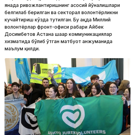
янада ривожлантиришнинг асосий йўналишлари
белгилаб берилган ва секторал волонтёрликни
кучайтириш кўзда тутилган. Бу ҳақда Миллий
волонтёрлар фронт-офиси раҳбари Айбек
Досимбетов Астана шаҳар коммуникациялар
хизматида бўлиб ўтган матбуот анжуманида
маълум қилди.