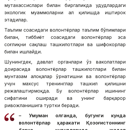
мутахассислари билан биргаликда ҳудудлардаги
экологик муаммоларни ҳал қилишда иштирок
этадилар.
Таълим соҳасидаги волонтёрлар таълим бўлимлари
билан, тиббиёт соҳасидаги волонтёрлар эса
соғлиқни сақлаш ташкилотлари ва шифокорлар
билан ишлайди.
Шунингдек, давлат органлари ўз ваколатлари
доирасида волонтёрлар ташкилотлари билан
мунтазам алоқалар ўрнатишни ва волонтёрлар
учун махсус тренинглар ташкил қилишни
режалаштирмоқда. Бу волонтёрлар ишининг
сифатини оширади ва унинг барқарор
ривожланишига туртки беради.
– Умуман олганда, бугунги кунда
волонтёрлар ҳаракати Қозоғистоннинг
барча ҳудудларида жадал