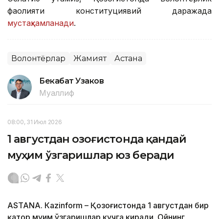
фаолияти конституциявий даражада
мустаҳкамланади
.
Волонтёрлар
Жамият
Астана
Бекабат Узаков
Муаллиф
08:00, 31 Июл 2026
1 августдан Қозоғистонда қандай
муҳим ўзгаришлар юз беради
ASTANА. Кazinform – Қозоғистонда 1 августдан бир
қатор муҳим ўзгаришлар кучга киради. Ойнинг