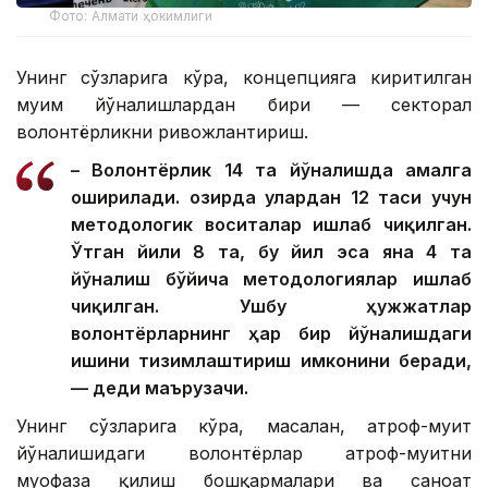
Фото: Алмати ҳокимлиги
Унинг сўзларига кўра, концепцияга киритилган
муҳим йўналишлардан бири — секторал
волонтёрликни ривожлантириш.
– Волонтёрлик 14 та йўналишда амалга
оширилади. Ҳозирда улардан 12 таси учун
методологик воситалар ишлаб чиқилган.
Ўтган йили 8 та, бу йил эса яна 4 та
йўналиш бўйича методологиялар ишлаб
чиқилган. Ушбу ҳужжатлар
волонтёрларнинг ҳар бир йўналишдаги
ишини тизимлаштириш имконини беради,
— деди маърузачи.
Унинг сўзларига кўра, масалан, атроф-муҳит
йўналишидаги волонтёрлар атроф-муҳитни
муҳофаза қилиш бошқармалари ва саноат