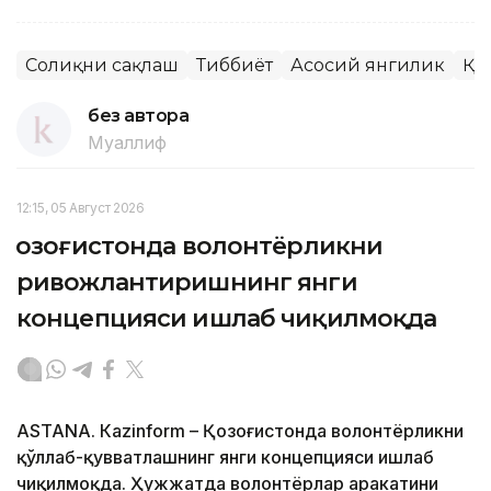
Соғлиқни сақлаш
Тиббиёт
Асосий янгилик
ҚР
без автора
Муаллиф
12:15, 05 Август 2026
Қозоғистонда волонтёрликни
ривожлантиришнинг янги
концепцияси ишлаб чиқилмоқда
ASTANА. Кazinform – Қозоғистонда волонтёрликни
қўллаб-қувватлашнинг янги концепцияси ишлаб
чиқилмоқда. Ҳужжатда волонтёрлар ҳаракатини