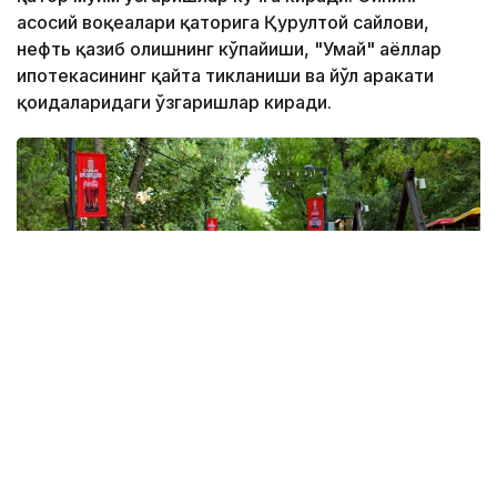
асосий воқеалари қаторига Қурултой сайлови,
нефть қазиб олишнинг кўпайиши, "Умай" аёллар
ипотекасининг қайта тикланиши ва йўл ҳаракати
қоидаларидаги ўзгаришлар киради.
Фото: Виктор Федюнин / Kazinform