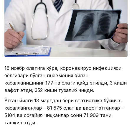
16 ноябр ҳолатига кўра, коронавирус инфекцияси
белгилари бўлган пневмония билан
касалланишнинг 177 та ҳолати қайд этилди, 3 киши
вафот этди, 352 киши тузалиб чиқди.
Ўтган йилги 13 мартдан бери статистика бўйича:
касалланганлар – 81 575 ҳолат ва вафот этганлар –
5104 ва соғайиб чиққанлар сони 71 909 тани
ташкил этди.