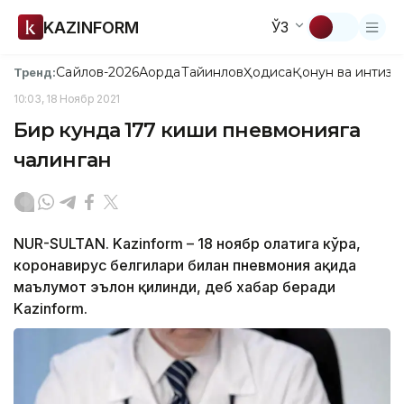
KAZINFORM
ЎЗ
Сайлов-2026
Ақорда
Тайинлов
Ҳодиса
Қонун ва интизо
Тренд:
10:03, 18 Ноябр 2021
Бир кунда 177 киши пневмонияга
чалинган
NUR-SULTAN. Kazinform – 18 ноябр ҳолатига кўра,
коронавирус белгилари билан пневмония ҳақида
маълумот эълон қилинди, деб хабар беради
Kazinform.